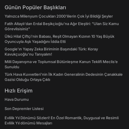
Günün Popüler Başlıkları
Yalnızca Milenyum Çocukları 2000'lilerin Çok İyi Bildiği Şeyler
Fatih Altaylı'dan Erdal Beşikçioğlu'na Ağır Eleştiri: "Ulan Siz Kamu
Görevlisisiniz"
Ülkü Hilal Çiftçi'nin Babası, Reşit Olmayan Kızının 10 Yaş Büyük
Oyuncuyla Aşk Yaşadığını İddia Etti
Google'ın Yapay Zeka Biriminin Başındaki Türk: Koray
Kavukçuoğlu'nu Tanıyalım!
Milli Dayanışma ve Toplumsal Bütünleşme Kanun Teklifi Meclis’e
Sunuldu
Türk Hava Kuvvetleri'nin İlk Kadın Generalinin Dedesinin Çanakkale
Gazisi Olduğu Ortaya Çıktı
Hızlı Erişim
Hava Durumu
Son Depremler Listesi
Evlilik Yıl Dönümü Sözleri! En Özel Romantik, Duygusal ve Resimli
Evlilik Yıl dönümü Mesajları