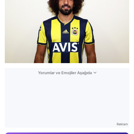
Yorumlar ve Emojiler Aşağıda
Video
Test
Reklam
Gündem