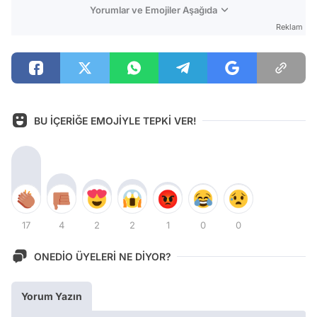
Yorumlar ve Emojiler Aşağıda
Reklam
BU İÇERİĞE EMOJİYLE TEPKİ VER!
17
4
2
2
1
0
0
ONEDİO ÜYELERİ NE DİYOR?
Yorum Yazın