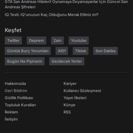
GTA San Andreas Hileleri! Oynamaya Doyamayanlar İçin Güncel San
Andreas Şifreleri
IQ Testi: IQ'unuzun Kaç Olduğunu Merak Ettiniz mi?
Keşfet
Twitter
Deprem
Zam
Youtube
Günlük Burç Yorumları
A101
Tiktok
Son Dakika
Bugün Ne Pişirsem
Gezilecek Yerler
Hakkımızda
Kariyer
Geri Bildirim
Kullanıcı Sözleşmesi
Gizlilik Politikası
Yayın İlkeleri
Topluluk Kuralları
Künye
Reklam
RSS
İletişim