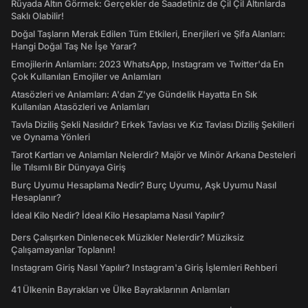
Rüyada Altın Görmek: Gerçekler de Saadetiniz de Çil Çil Altınlarda
Saklı Olabilir!
Doğal Taşların Merak Edilen Tüm Etkileri, Enerjileri ve Şifa Alanları:
Hangi Doğal Taş Ne İşe Yarar?
Emojilerin Anlamları: 2023 WhatsApp, Instagram ve Twitter'da En
Çok Kullanılan Emojiler ve Anlamları
Atasözleri ve Anlamları: A'dan Z'ye Gündelik Hayatta En Sık
Kullanılan Atasözleri ve Anlamları
Tavla Diziliş Şekli Nasıldır? Erkek Tavlası ve Kız Tavlası Diziliş Şekilleri
ve Oynama Yönleri
Tarot Kartları ve Anlamları Nelerdir? Majör ve Minör Arkana Desteleri
İle Tılsımlı Bir Dünyaya Giriş
Burç Uyumu Hesaplama Nedir? Burç Uyumu, Aşk Uyumu Nasıl
Hesaplanır?
İdeal Kilo Nedir? İdeal Kilo Hesaplama Nasıl Yapılır?
Ders Çalışırken Dinlenecek Müzikler Nelerdir? Müziksiz
Çalışamayanlar Toplanın!
Instagram Giriş Nasıl Yapılır? Instagram'a Giriş İşlemleri Rehberi
41 Ülkenin Bayrakları ve Ülke Bayraklarının Anlamları