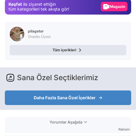
Magazin
Keşfet
ile ziyaret ettiğin
tüm kategorileri tek akışta gör!
Video
Test
pilagetor
Onedio Üyesi
Tüm içerikleri
Sana Özel Seçtiklerimiz
Daha Fazla Sana Özel İçerikler
Yorumlar Aşağıda
Reklam