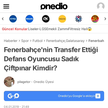
Güncel Konular
Liseler-LGS
Emekli Zammı
Filtresiz Hali😱
Haberler
Spor
Futbol
Fenerbahçe
,
Galatasaray
Fenerbahçe'
Fenerbahçe'nin Transfer Ettiği
Defans Oyuncusu Sadık
Çiftpınar Kimdir?
pilagetor
- Onedio Üyesi
Onedio’yu Google'a ekleyin
04.01.2019 - 21:49