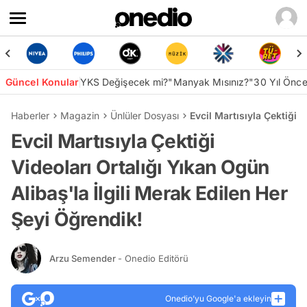
Güncel Konular
YKS Değişecek mi?
"Manyak Mısınız?"
30 Yıl Önc
Haberler
Magazin
Ünlüler Dosyası
Evcil Martısıyla Çektiği 
Evcil Martısıyla Çektiği
Videoları Ortalığı Yıkan Ogün
Alibaş'la İlgili Merak Edilen Her
Şeyi Öğrendik!
Arzu Semender
- Onedio Editörü
Onedio’yu Google'a ekleyin