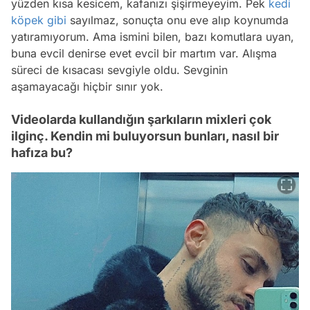
yüzden kısa kesicem, kafanızı şişirmeyeyim. Pek
kedi
köpek
gibi
sayılmaz, sonuçta onu eve alıp koynumda
yatıramıyorum. Ama ismini bilen, bazı komutlara uyan,
buna evcil denirse evet evcil bir martım var. Alışma
süreci de kısacası sevgiyle oldu. Sevginin
aşamayacağı hiçbir sınır yok.
Videolarda kullandığın şarkıların mixleri çok
ilginç. Kendin mi buluyorsun bunları, nasıl bir
hafıza bu?