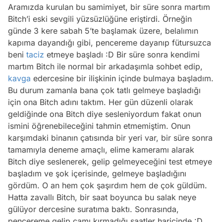
Aramızda kurulan bu samimiyet, bir süre sonra martım
Bitch’i eski sevgili yüzsüzlüğüne eriştirdi. Örneğin
günde 3 kere sabah 5’te başlamak üzere, belalımın
kapıma dayandığı gibi, pencereme dayanıp fütursuzca
beni
taciz
etmeye başladı :D Bir süre sonra kendimi
martım Bitch ile normal bir arkadaşımla sohbet edip,
kavga
edercesine bir ilişkinin içinde bulmaya başladım.
Bu durum zamanla bana çok tatlı gelmeye başladığı
için ona Bitch adını taktım. Her gün düzenli olarak
geldiğinde ona Bitch diye sesleniyordum fakat onun
ismini öğrenebileceğini tahmin etmemiştim. Onun
karşımdaki binanın çatısında bir yeri var, bir süre sonra
tamamıyla deneme amaçlı, elime kameramı alarak
Bitch diye seslenerek, gelip gelmeyeceğini test etmeye
başladım ve şok içerisinde, gelmeye başladığını
gördüm. O an hem çok şaşırdım hem de çok güldüm.
Hatta zavallı Bitch, bir saat boyunca bu salak neye
gülüyor dercesine suratıma baktı. Sonrasında,
pencereme gelip camı kırmadığı saatler haricinde :D