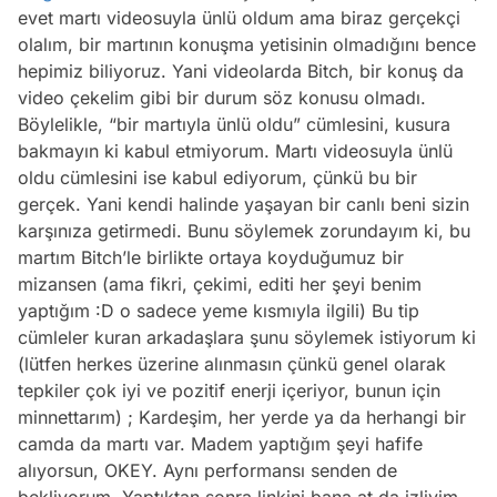
evet martı videosuyla ünlü oldum ama biraz gerçekçi
olalım, bir martının konuşma yetisinin olmadığını bence
hepimiz biliyoruz. Yani videolarda Bitch, bir konuş da
video çekelim gibi bir durum söz konusu olmadı.
Böylelikle, “bir martıyla ünlü oldu” cümlesini, kusura
bakmayın ki kabul etmiyorum. Martı videosuyla ünlü
oldu cümlesini ise kabul ediyorum, çünkü bu bir
gerçek. Yani kendi halinde yaşayan bir canlı beni sizin
karşınıza getirmedi. Bunu söylemek zorundayım ki, bu
martım Bitch’le birlikte ortaya koyduğumuz bir
mizansen (ama fikri, çekimi, editi her şeyi benim
yaptığım :D o sadece yeme kısmıyla ilgili) Bu tip
cümleler kuran arkadaşlara şunu söylemek istiyorum ki
(lütfen herkes üzerine alınmasın çünkü genel olarak
tepkiler çok iyi ve pozitif enerji içeriyor, bunun için
minnettarım) ; Kardeşim, her yerde ya da herhangi bir
camda da martı var. Madem yaptığım şeyi hafife
alıyorsun, OKEY. Aynı performansı senden de