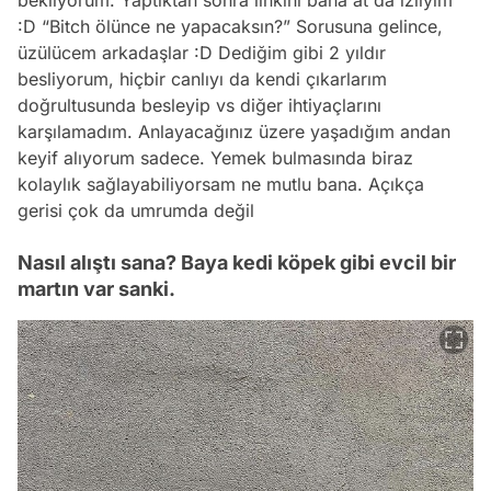
bekliyorum. Yaptıktan sonra linkini bana at da izliyim
:D “Bitch ölünce ne yapacaksın?” Sorusuna gelince,
üzülücem arkadaşlar :D Dediğim gibi 2 yıldır
besliyorum, hiçbir canlıyı da kendi çıkarlarım
doğrultusunda besleyip vs diğer ihtiyaçlarını
karşılamadım. Anlayacağınız üzere yaşadığım andan
keyif alıyorum sadece. Yemek bulmasında biraz
kolaylık sağlayabiliyorsam ne mutlu bana. Açıkça
gerisi çok da umrumda değil
Nasıl alıştı sana? Baya kedi köpek gibi evcil bir
martın var sanki.