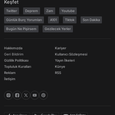
Keşfet
Twitter
Deprem
Zam
Youtube
Günlük Burç Yorumları
A101
Tiktok
Son Dakika
Bugün Ne Pişirsem
Gezilecek Yerler
Hakkımızda
Kariyer
Geri Bildirim
Kullanıcı Sözleşmesi
Gizlilik Politikası
Yayın İlkeleri
Topluluk Kuralları
Künye
Reklam
RSS
İletişim