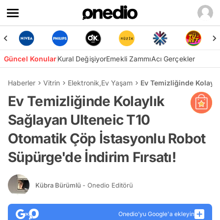
Güncel Konular
Kural Değişiyor
Emekli Zammı
Acı Gerçekler
Haberler
Vitrin
Elektronik
,
Ev Yaşam
Ev Temizliğinde Kolaylı
Ev Temizliğinde Kolaylık
Sağlayan Ulteneic T10
Otomatik Çöp İstasyonlu Robot
Süpürge'de İndirim Fırsatı!
Kübra Bürümlü
- Onedio Editörü
Onedio’yu Google'a ekleyin