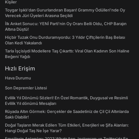
Kişiler
Toygar Işıklı'dan Gururlandıran Başarı! Grammy Ödülleri'nde Oy
Verecek Jüri Üyeleri Arasına Seçildi
İlk Anket Sonucu: YENİ Parti'nin Oy Oranı Belli Oldu, CHP Barajın
Altına Düştü!
Hiçbir Tuzak Onu Durduramıyordu: 3 Yıldır Çiftçilerin Baş Belası
Olan Kedi Yakalandı
Tarla İşçisiydi Modellere Taş Çıkarttı: Viral Olan Kadının Son Haline
Beğeni Yağdı
Hızlı Erişim
Hava Durumu
Son Depremler Listesi
Evlilik Yıl Dönümü Sözleri! En Özel Romantik, Duygusal ve Resimli
Evlilik Yıl dönümü Mesajları
Rüyada Altın Görmek: Gerçekler de Saadetiniz de Çil Çil Altınlarda
Saklı Olabilir!
Doğal Taşların Merak Edilen Tüm Etkileri, Enerjileri ve Şifa Alanları:
Hangi Doğal Taş Ne İşe Yarar?
Emojilerin Anlamları: 2023 WhatsApp, Instagram ve Twitter'da En