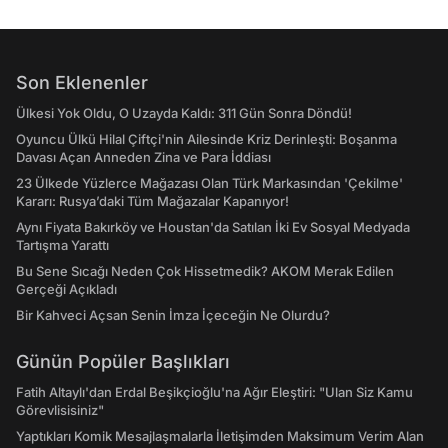
Son Eklenenler
Ülkesi Yok Oldu, O Uzayda Kaldı: 311 Gün Sonra Döndü!
Oyuncu Ülkü Hilal Çiftçi'nin Ailesinde Kriz Derinleşti: Boşanma
Davası Açan Anneden Zina ve Para İddiası
23 Ülkede Yüzlerce Mağazası Olan Türk Markasından 'Çekilme'
Kararı: Rusya’daki Tüm Mağazalar Kapanıyor!
Aynı Fiyata Bakırköy ve Houstan'da Satılan İki Ev Sosyal Medyada
Tartışma Yarattı
Bu Sene Sıcağı Neden Çok Hissetmedik? AKOM Merak Edilen
Gerçeği Açıkladı
Bir Kahveci Açsan Senin İmza İçeceğin Ne Olurdu?
Günün Popüler Başlıkları
Fatih Altaylı'dan Erdal Beşikçioğlu'na Ağır Eleştiri: "Ulan Siz Kamu
Görevlisisiniz"
Yaptıkları Komik Mesajlaşmalarla İletişimden Maksimum Verim Alan