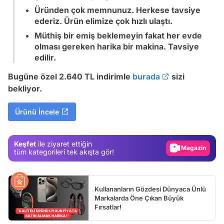
Üründen çok memnunuz. Herkese tavsiye
ederiz. Ürün elimize çok hızlı ulaştı.
Müthiş bir emiş beklemeyin fakat her evde
olması gereken harika bir makina. Tavsiye
edilir.
Bugüne özel 2.640 TL indirimle
burada
sizi
Video
bekliyor.
Test
Ürünü İncele
Gündem
Magazin
Keşfet
ile ziyaret ettiğin
Video
tüm kategorileri tek akışta gör!
Test
Kullananların Gözdesi Dünyaca Ünlü
Markalarda Öne Çıkan Büyük
Fırsatlar!