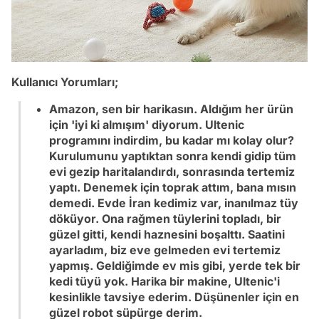
Kullanıcı Yorumları;
Amazon, sen bir harikasın. Aldığım her ürün
için 'iyi ki almışım' diyorum. Ultenic
programını indirdim, bu kadar mı kolay olur?
Kurulumunu yaptıktan sonra kendi gidip tüm
evi gezip haritalandırdı, sonrasında tertemiz
yaptı. Denemek için toprak attım, bana mısın
demedi. Evde İran kedimiz var, inanılmaz tüy
döküyor. Ona rağmen tüylerini topladı, bir
güzel gitti, kendi haznesini boşalttı. Saatini
ayarladım, biz eve gelmeden evi tertemiz
yapmış. Geldiğimde ev mis gibi, yerde tek bir
kedi tüyü yok. Harika bir makine, Ultenic'i
kesinlikle tavsiye ederim. Düşünenler için en
güzel robot süpürge derim.