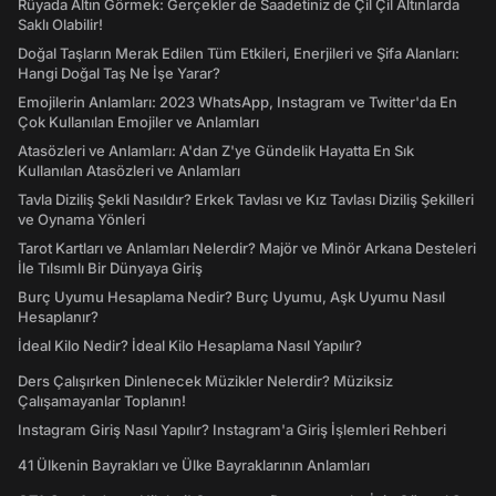
Rüyada Altın Görmek: Gerçekler de Saadetiniz de Çil Çil Altınlarda
Saklı Olabilir!
Doğal Taşların Merak Edilen Tüm Etkileri, Enerjileri ve Şifa Alanları:
Hangi Doğal Taş Ne İşe Yarar?
Emojilerin Anlamları: 2023 WhatsApp, Instagram ve Twitter'da En
Çok Kullanılan Emojiler ve Anlamları
Atasözleri ve Anlamları: A'dan Z'ye Gündelik Hayatta En Sık
Kullanılan Atasözleri ve Anlamları
Tavla Diziliş Şekli Nasıldır? Erkek Tavlası ve Kız Tavlası Diziliş Şekilleri
ve Oynama Yönleri
Tarot Kartları ve Anlamları Nelerdir? Majör ve Minör Arkana Desteleri
İle Tılsımlı Bir Dünyaya Giriş
Burç Uyumu Hesaplama Nedir? Burç Uyumu, Aşk Uyumu Nasıl
Hesaplanır?
İdeal Kilo Nedir? İdeal Kilo Hesaplama Nasıl Yapılır?
Ders Çalışırken Dinlenecek Müzikler Nelerdir? Müziksiz
Çalışamayanlar Toplanın!
Instagram Giriş Nasıl Yapılır? Instagram'a Giriş İşlemleri Rehberi
41 Ülkenin Bayrakları ve Ülke Bayraklarının Anlamları