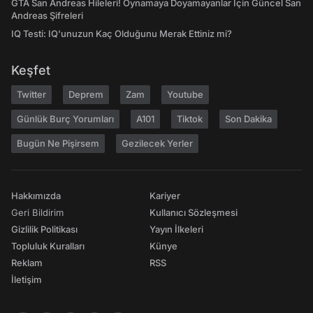
GTA San Andreas Hileleri! Oynamaya Doyamayanlar İçin Güncel San
Andreas Şifreleri
IQ Testi: IQ'unuzun Kaç Olduğunu Merak Ettiniz mi?
Keşfet
Twitter
Deprem
Zam
Youtube
Günlük Burç Yorumları
A101
Tiktok
Son Dakika
Bugün Ne Pişirsem
Gezilecek Yerler
Hakkımızda
Kariyer
Geri Bildirim
Kullanıcı Sözleşmesi
Gizlilik Politikası
Yayın İlkeleri
Topluluk Kuralları
Künye
Reklam
RSS
İletişim