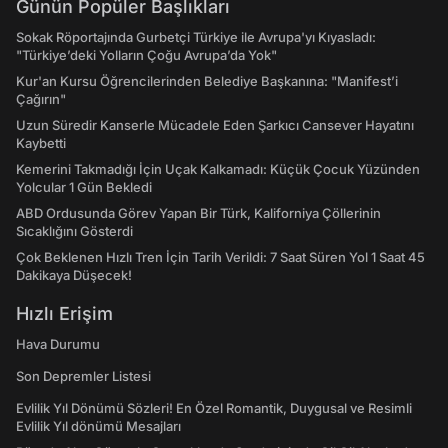
Günün Popüler Başlıkları
Sokak Röportajında Gurbetçi Türkiye ile Avrupa'yı Kıyasladı:
"Türkiye’deki Yolların Çoğu Avrupa’da Yok"
Kur'an Kursu Öğrencilerinden Belediye Başkanına: "Manifest’i
Çağırın"
Uzun Süredir Kanserle Mücadele Eden Şarkıcı Cansever Hayatını
Kaybetti
Kemerini Takmadığı İçin Uçak Kalkamadı: Küçük Çocuk Yüzünden
Yolcular 1 Gün Bekledi
ABD Ordusunda Görev Yapan Bir Türk, Kaliforniya Çöllerinin
Sıcaklığını Gösterdi
Çok Beklenen Hızlı Tren İçin Tarih Verildi: 7 Saat Süren Yol 1 Saat 45
Dakikaya Düşecek!
Hızlı Erişim
Hava Durumu
Son Depremler Listesi
Evlilik Yıl Dönümü Sözleri! En Özel Romantik, Duygusal ve Resimli
Evlilik Yıl dönümü Mesajları