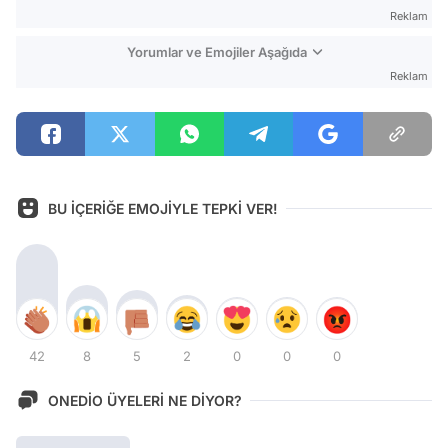
Reklam
Yorumlar ve Emojiler Aşağıda
Reklam
BU İÇERİĞE EMOJİYLE TEPKİ VER!
42
8
5
2
0
0
0
ONEDİO ÜYELERİ NE DİYOR?