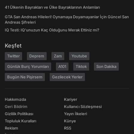
41 Ülkenin Bayrakları ve Ülke Bayraklarının Anlamları
GTA San Andreas Hileleri! Oynamaya Doyamayanlar İçin Güncel San
Andreas Şifreleri
IQ Testi: IQ'unuzun Kaç Olduğunu Merak Ettiniz mi?
Keşfet
Twitter
Deprem
Zam
Youtube
Günlük Burç Yorumları
A101
Tiktok
Son Dakika
Bugün Ne Pişirsem
Gezilecek Yerler
Hakkımızda
Kariyer
Geri Bildirim
Kullanıcı Sözleşmesi
Gizlilik Politikası
Yayın İlkeleri
Topluluk Kuralları
Künye
Reklam
RSS