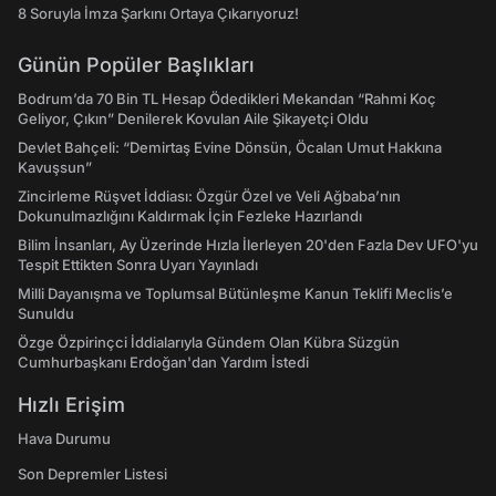
8 Soruyla İmza Şarkını Ortaya Çıkarıyoruz!
Günün Popüler Başlıkları
Bodrum’da 70 Bin TL Hesap Ödedikleri Mekandan “Rahmi Koç
Geliyor, Çıkın” Denilerek Kovulan Aile Şikayetçi Oldu
Devlet Bahçeli: “Demirtaş Evine Dönsün, Öcalan Umut Hakkına
Kavuşsun”
Zincirleme Rüşvet İddiası: Özgür Özel ve Veli Ağbaba’nın
Dokunulmazlığını Kaldırmak İçin Fezleke Hazırlandı
Bilim İnsanları, Ay Üzerinde Hızla İlerleyen 20'den Fazla Dev UFO'yu
Tespit Ettikten Sonra Uyarı Yayınladı
Milli Dayanışma ve Toplumsal Bütünleşme Kanun Teklifi Meclis’e
Sunuldu
Özge Özpirinçci İddialarıyla Gündem Olan Kübra Süzgün
Cumhurbaşkanı Erdoğan'dan Yardım İstedi
Hızlı Erişim
Hava Durumu
Son Depremler Listesi