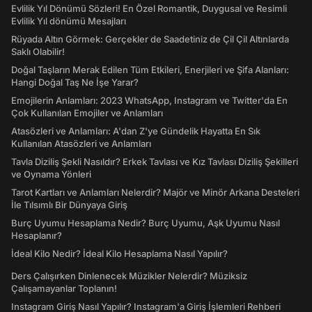
Evlilik Yıl Dönümü Sözleri! En Özel Romantik, Duygusal ve Resimli
Evlilik Yıl dönümü Mesajları
Rüyada Altın Görmek: Gerçekler de Saadetiniz de Çil Çil Altınlarda
Saklı Olabilir!
Doğal Taşların Merak Edilen Tüm Etkileri, Enerjileri ve Şifa Alanları:
Hangi Doğal Taş Ne İşe Yarar?
Emojilerin Anlamları: 2023 WhatsApp, Instagram ve Twitter'da En
Çok Kullanılan Emojiler ve Anlamları
Atasözleri ve Anlamları: A'dan Z'ye Gündelik Hayatta En Sık
Kullanılan Atasözleri ve Anlamları
Tavla Diziliş Şekli Nasıldır? Erkek Tavlası ve Kız Tavlası Diziliş Şekilleri
ve Oynama Yönleri
Tarot Kartları ve Anlamları Nelerdir? Majör ve Minör Arkana Desteleri
İle Tılsımlı Bir Dünyaya Giriş
Burç Uyumu Hesaplama Nedir? Burç Uyumu, Aşk Uyumu Nasıl
Hesaplanır?
İdeal Kilo Nedir? İdeal Kilo Hesaplama Nasıl Yapılır?
Ders Çalışırken Dinlenecek Müzikler Nelerdir? Müziksiz
Çalışamayanlar Toplanın!
Instagram Giriş Nasıl Yapılır? Instagram'a Giriş İşlemleri Rehberi