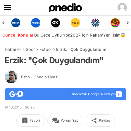
Güncel Konular
Bu Gece Uyku Yok
2027 İçin Rakam
Yeni İsim😱
Haberler
Spor
Futbol
Erzik: "Çok Duygulandım"
Erzik: "Çok Duygulandım"
Fatih
- Onedio Üyesi
Onedio’yu Google'a ekleyin
14.10.2015 - 20:28
Favori
Yorum Yap
Paylaş