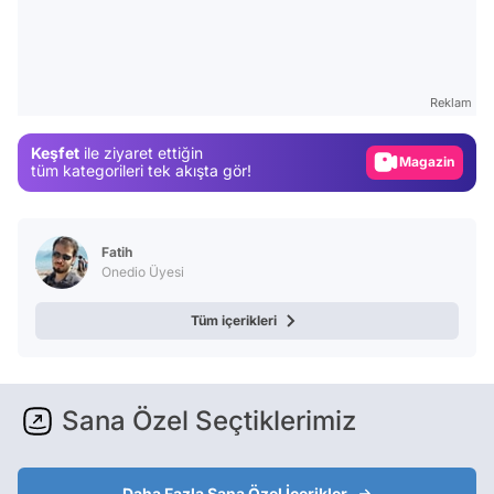
Video
Test
Reklam
Gündem
Keşfet
ile ziyaret ettiğin
Magazin
tüm kategorileri tek akışta gör!
Video
Test
Fatih
Onedio Üyesi
Tüm içerikleri
Sana Özel Seçtiklerimiz
Daha Fazla Sana Özel İçerikler