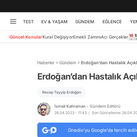
TEST
EV & YAŞAM
GÜNDEM
EĞLENCE
YE
Güncel Konular
Kural Değişiyor
Emekli Zammı
Acı Gerçekler
Haberler
Gündem
Erdoğan’dan Hastalık Açık
Erdoğan’dan Hastalık Aç
Recep Tayyip Erdoğan
İsmail Kahraman
- Gündem Editörü
26.04.2023 - 11:43
Son Güncelleme: 26.04.20
Onedio’yu Google’da tercih edil