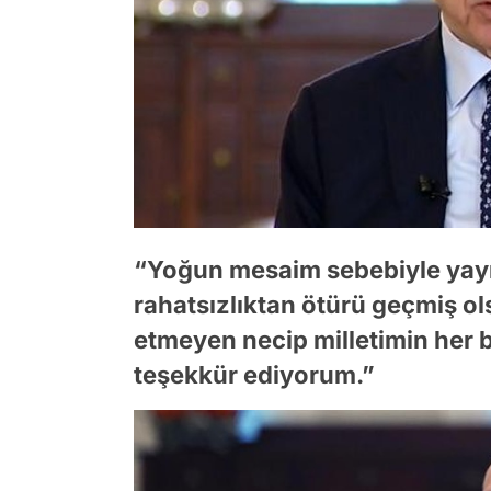
“Yoğun mesaim sebebiyle yayı
rahatsızlıktan ötürü geçmiş ols
etmeyen necip milletimin her b
teşekkür ediyorum.”