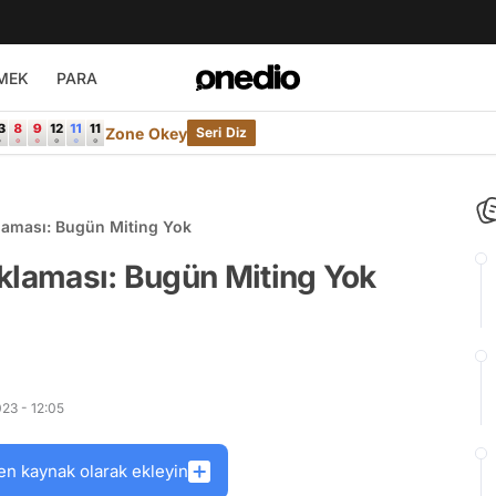
MEK
PARA
Zone Okey
Seri Diz
laması: Bugün Miting Yok
ıklaması: Bugün Miting Yok
23 - 12:05
en kaynak olarak ekleyin