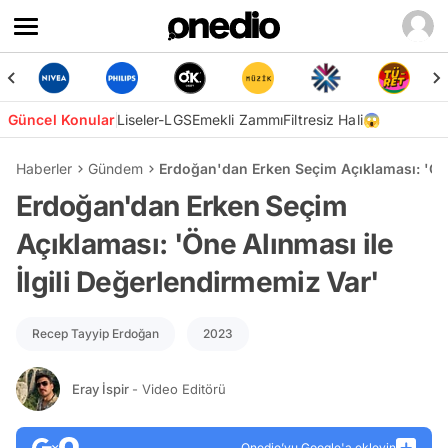
Güncel Konular
Liseler-LGS
Emekli Zammı
Filtresiz Hali😱
Haberler
Gündem
Erdoğan'dan Erken Seçim Açıklaması: 'Öne 
Erdoğan'dan Erken Seçim
Açıklaması: 'Öne Alınması ile
İlgili Değerlendirmemiz Var'
Recep Tayyip Erdoğan
2023
Eray İspir
- Video Editörü
Onedio’yu Google'a ekleyin