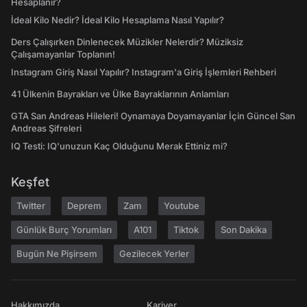
Hesaplanır?
İdeal Kilo Nedir? İdeal Kilo Hesaplama Nasıl Yapılır?
Ders Çalışırken Dinlenecek Müzikler Nelerdir? Müziksiz
Çalışamayanlar Toplanın!
Instagram Giriş Nasıl Yapılır? Instagram'a Giriş İşlemleri Rehberi
41 Ülkenin Bayrakları ve Ülke Bayraklarının Anlamları
GTA San Andreas Hileleri! Oynamaya Doyamayanlar İçin Güncel San
Andreas Şifreleri
IQ Testi: IQ'unuzun Kaç Olduğunu Merak Ettiniz mi?
Keşfet
Twitter
Deprem
Zam
Youtube
Günlük Burç Yorumları
A101
Tiktok
Son Dakika
Bugün Ne Pişirsem
Gezilecek Yerler
Hakkımızda
Kariyer