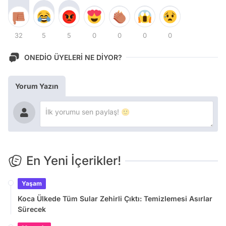
32
5
5
0
0
0
0
ONEDİO ÜYELERİ NE DİYOR?
Yorum Yazın
En Yeni İçerikler!
Yaşam
Koca Ülkede Tüm Sular Zehirli Çıktı: Temizlemesi Asırlar
Sürecek