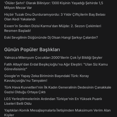
'Ölüler Şehri' Olarak Biliniyor: 1300 Kişinin Yaşadığı Şehirde 1,5
Milyon Mezar Var
Hiçbir Tuzak Onu Durduramıyordu: 3 Yıldır Çiftçilerin Baş Belası
Olan Kedi Yakalandı
Exxen'in Sevilen Dizisi Karma'dan Müjde: 2. Sezon Çekimleri
Resmen Başladı!
Eski Sevgilinin Düğününde Dj Olsan Hangi Şarkıyı Çalardın?
Günün Popüler Başlıkları
Yalnızca Milenyum Çocukları 2000'lilerin Çok İyi Bildiği Şeyler
Fatih Altaylı'dan Erdal Beşikçioğlu'na Ağır Eleştiri: "Ulan Siz Kamu
Görevlisisiniz"
Google'ın Yapay Zeka Biriminin Başındaki Türk: Koray
Kavukçuoğlu'nu Tanıyalım!
Türk Hava Kuvvetleri'nin İlk Kadın Generalinin Dedesinin Çanakkale
Gazisi Olduğu Ortaya Çıktı
LGS Yerleştirmelerinin Ardından Türkiye'nin En Yüksek Puanlı
Liseleri Belli Oldu
Yaptıkları Komik Mesajlaşmalarla İletişimden Maksimum Verim Alan
Kişiler