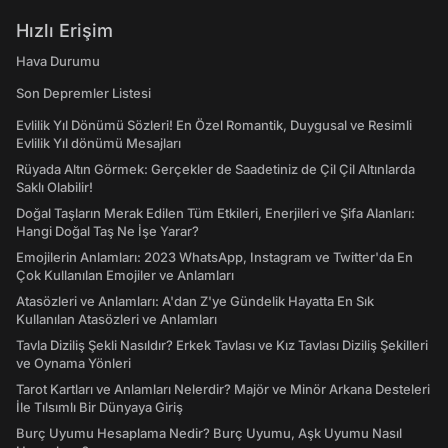
Hızlı Erişim
Hava Durumu
Son Depremler Listesi
Evlilik Yıl Dönümü Sözleri! En Özel Romantik, Duygusal ve Resimli
Evlilik Yıl dönümü Mesajları
Rüyada Altın Görmek: Gerçekler de Saadetiniz de Çil Çil Altınlarda
Saklı Olabilir!
Doğal Taşların Merak Edilen Tüm Etkileri, Enerjileri ve Şifa Alanları:
Hangi Doğal Taş Ne İşe Yarar?
Emojilerin Anlamları: 2023 WhatsApp, Instagram ve Twitter'da En
Çok Kullanılan Emojiler ve Anlamları
Atasözleri ve Anlamları: A'dan Z'ye Gündelik Hayatta En Sık
Kullanılan Atasözleri ve Anlamları
Tavla Diziliş Şekli Nasıldır? Erkek Tavlası ve Kız Tavlası Diziliş Şekilleri
ve Oynama Yönleri
Tarot Kartları ve Anlamları Nelerdir? Majör ve Minör Arkana Desteleri
İle Tılsımlı Bir Dünyaya Giriş
Burç Uyumu Hesaplama Nedir? Burç Uyumu, Aşk Uyumu Nasıl