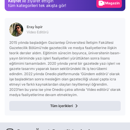
Keşfet
ile ziyaret ettiğin
Magazin
tüm kategorileri tek akışta gör!
Video
Test
Eray İspir
Video Editörü
2015 yılında başladığım Gaziantep Üniversitesi İletişim Fakültesi
Gazetecilik Bölümü’nde gazetecilik ve medya faaliyetlerine ilişkin
teorik dersler aldım. Eğitimim sürecim boyunca, üniversitenin basın-
yayın biriminde yazı işleri faaliyetleri yürüttükten sonra lisans
eğitimimi tamamladım. 2020 yılında yerel bir gazetede yazı işleri ve
gazete tasarımı yaparak basın sektöründeki ilk iş tecrübemi
edindim. 2022 yılında Onedio platformunda ‘Gündem editörü’ olarak
işe başladıktan sonra mesleğim olan gazeteciliği ulusal çapta icra
etmeyi ve farklı kaynaklardan olayları teyitlemeyi öğrendim.
2023’ten bu yana ise yine Onedio çatısı altında ‘Video editörü’ olarak
medya faaliyetlerime devam etmekteyim.
Tüm içerikleri