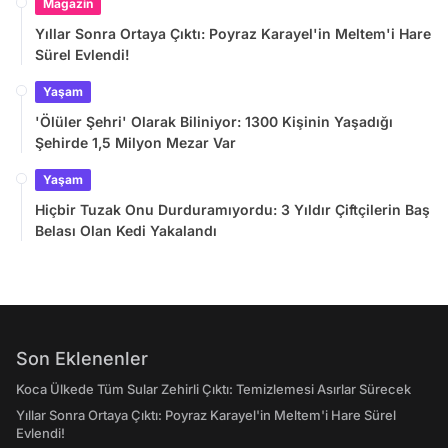
Magazin
Yıllar Sonra Ortaya Çıktı: Poyraz Karayel'in Meltem'i Hare
Sürel Evlendi!
Yaşam
'Ölüler Şehri' Olarak Biliniyor: 1300 Kişinin Yaşadığı
Şehirde 1,5 Milyon Mezar Var
Yaşam
Hiçbir Tuzak Onu Durduramıyordu: 3 Yıldır Çiftçilerin Baş
Belası Olan Kedi Yakalandı
Son Eklenenler
Koca Ülkede Tüm Sular Zehirli Çıktı: Temizlemesi Asırlar Sürecek
Yıllar Sonra Ortaya Çıktı: Poyraz Karayel'in Meltem'i Hare Sürel
Evlendi!