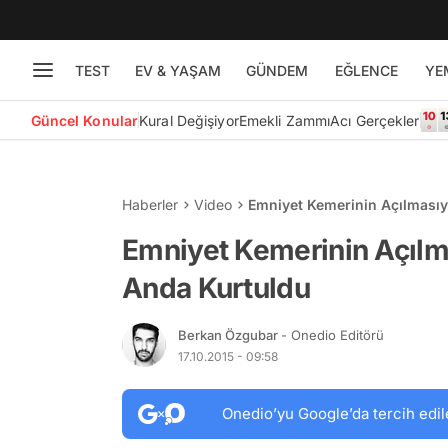
TEST
EV & YAŞAM
GÜNDEM
EĞLENCE
YE
Güncel Konular
Kural Değişiyor
Emekli Zammı
Acı Gerçekler
Haberler
Video
Emniyet Kemerinin Açılması
Emniyet Kemerinin Açılm
Anda Kurtuldu
Berkan Özgubar
- Onedio Editörü
17.10.2015 - 09:58
Onedio’yu Google’da tercih edil