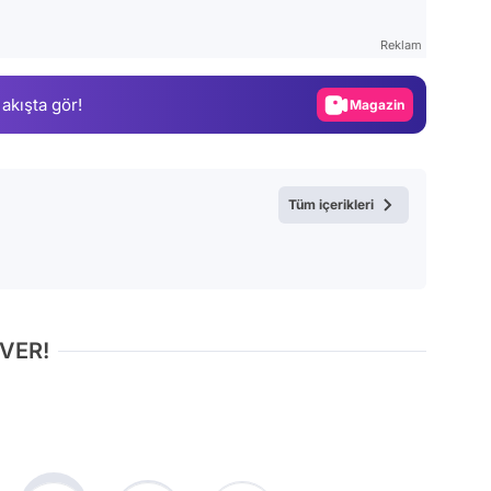
Test
Reklam
Gündem
 akışta gör!
Magazin
Video
Test
Tüm içerikleri
 VER!