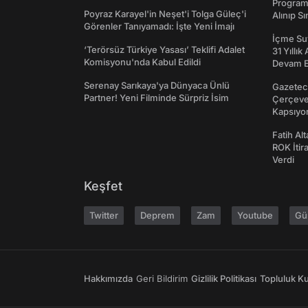
Programı
Poyraz Karayel'in Neşet'i Tolga Güleç'i
Alınıp Sı
Görenler Tanıyamadı: İşte Yeni İmajı
İçme Suy
‘Terörsüz Türkiye Yasası’ Teklifi Adalet
31 Yıllık
Komisyonu'nda Kabul Edildi
Devam E
Serenay Sarıkaya'ya Dünyaca Ünlü
Gazeteci
Partner! Yeni Filminde Sürpriz İsim
Çerçeve 
Kapsıyo
Fatih Al
ROK İtir
Verdi
Keşfet
Twitter
Deprem
Zam
Youtube
Gü
Hakkımızda
Geri Bildirim
Gizlilik Politikası
Topluluk Kur