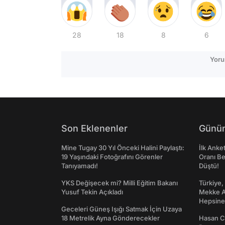
28
18
8
6
Yoru
Son Eklenenler
Günün
Mine Tugay 30 Yıl Önceki Halini Paylaştı:
İlk Anke
19 Yaşındaki Fotoğrafını Görenler
Oranı Be
Tanıyamadı!
Düştü!
YKS Değişecek mi? Milli Eğitim Bakanı
Türkiye,
Yusuf Tekin Açıkladı
Mekke An
Hepsine 
Geceleri Güneş Işığı Satmak İçin Uzaya
18 Metrelik Ayna Gönderecekler
Hasan C