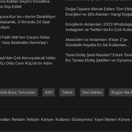
na Katılan Seyirci Gözaltına
nır Dışı Edildi
Doğal Taşların Merak Edilen Tüm Etkil
Enerjileri ve Şifa Alanları: Hangi Doğa
una Kur'an-ı Kerim Dinletiliyor:
Ne İşe Yarar?
 Alışkanlık, O İlimizde 24 Saat
Emojilerin Anlamları: 2023 WhatsApp
diyor
Instagram ve Twitter'da En Çok Kulla
Emojiler ve Anlamları
 Fatih Atik'ten Çarpıcı İddia:
Atasözleri ve Anlamları: A'dan Z'ye
Yasa Selahattin Demirtaş'ı
Gündelik Hayatta En Sık Kullanılan
r
Atasözleri ve Anlamları
Tavla Diziliş Şekli Nasıldır? Erkek Tavl
taylı’dan Çok Konuşulacak İddia:
Kız Tavlası Diziliş Şekilleri ve Oynama
afçı Oldu Cem Küçük’ün Adını
Yönleri
nlük Burç Yorumları
A101
Tiktok
Son Dakika
Bugün Ne P
alları
Reklam
İletişim
Kariyer
Kullanıcı Sözleşmesi
Yayın İlkeleri
Künye