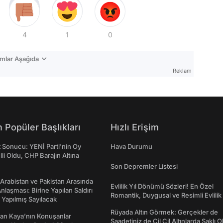
4
1
0
mlar Aşağıda
Reklam
 Popüler Başlıkları
Hızlı Erişim
t Sonucu: YENİ Parti'nin Oy
Hava Durumu
lli Oldu, CHP Barajın Altına
Son Depremler Listesi
 Arabistan ve Pakistan Arasında
Evlilik Yıl Dönümü Sözleri! En Özel
laşması: Birine Yapılan Saldırı
Romantik, Duygusal ve Resimli Evlilik 
Yapılmış Sayılacak
dönümü Mesajları
Rüyada Altın Görmek: Gerçekler de
an Kaya’nın Konuşanlar
Saadetiniz de Çil Çil Altınlarda Saklı Ol