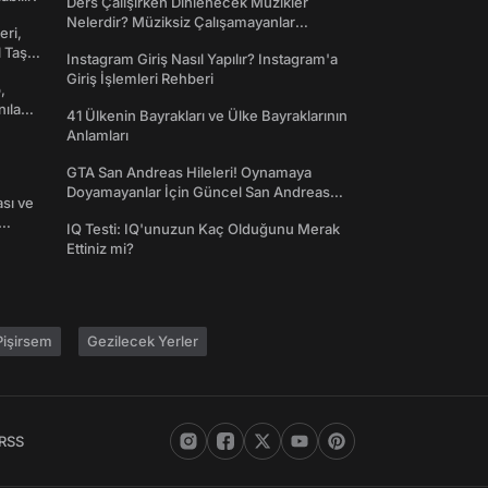
Ders Çalışırken Dinlenecek Müzikler
Nelerdir? Müziksiz Çalışamayanlar
eri,
Toplanın!
l Taş
Instagram Giriş Nasıl Yapılır? Instagram'a
Giriş İşlemleri Rehberi
,
nılan
41 Ülkenin Bayrakları ve Ülke Bayraklarının
Anlamları
GTA San Andreas Hileleri! Oynamaya
Doyamayanlar İçin Güncel San Andreas
ası ve
Şifreleri
IQ Testi: IQ'unuzun Kaç Olduğunu Merak
Ettiniz mi?
işirsem
Gezilecek Yerler
RSS