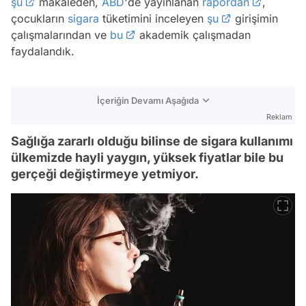
şu
makaleden,
ABD
'de yayınlanan
rapordan
,
çocukların
sigara
tüketimini inceleyen
şu
girişimin
çalışmalarından ve
bu
akademik çalışmadan
faydalandık.
İçeriğin Devamı Aşağıda
Reklam
Sağlığa zararlı olduğu bilinse de sigara kullanımı
ülkemizde hayli yaygın, yüksek fiyatlar bile bu
gerçeği değiştirmeye yetmiyor.