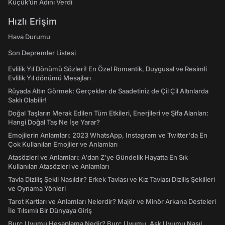
Küçük’ün Adını Verdi
Hızlı Erişim
Hava Durumu
Son Depremler Listesi
Evlilik Yıl Dönümü Sözleri! En Özel Romantik, Duygusal ve Resimli
Evlilik Yıl dönümü Mesajları
Rüyada Altın Görmek: Gerçekler de Saadetiniz de Çil Çil Altınlarda
Saklı Olabilir!
Doğal Taşların Merak Edilen Tüm Etkileri, Enerjileri ve Şifa Alanları:
Hangi Doğal Taş Ne İşe Yarar?
Emojilerin Anlamları: 2023 WhatsApp, Instagram ve Twitter'da En
Çok Kullanılan Emojiler ve Anlamları
Atasözleri ve Anlamları: A'dan Z'ye Gündelik Hayatta En Sık
Kullanılan Atasözleri ve Anlamları
Tavla Diziliş Şekli Nasıldır? Erkek Tavlası ve Kız Tavlası Diziliş Şekilleri
ve Oynama Yönleri
Tarot Kartları ve Anlamları Nelerdir? Majör ve Minör Arkana Desteleri
İle Tılsımlı Bir Dünyaya Giriş
Burç Uyumu Hesaplama Nedir? Burç Uyumu, Aşk Uyumu Nasıl