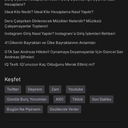
Hesaplanır?
İdeal Kilo Nedir? İdeal Kilo Hesaplama Nasıl Yapılır?
Ders Çalışırken Dinlenecek Müzikler Nelerdir? Müziksiz
Çalışamayanlar Toplanın!
Instagram Giriş Nasıl Yapılır? Instagram'a Giriş İşlemleri Rehberi
41 Ülkenin Bayrakları ve Ülke Bayraklarının Anlamları
GTA San Andreas Hileleri! Oynamaya Doyamayanlar İçin Güncel San
Andreas Şifreleri
IQ Testi: IQ'unuzun Kaç Olduğunu Merak Ettiniz mi?
Keşfet
Twitter
Deprem
Zam
Youtube
Günlük Burç Yorumları
A101
Tiktok
Son Dakika
Bugün Ne Pişirsem
Gezilecek Yerler