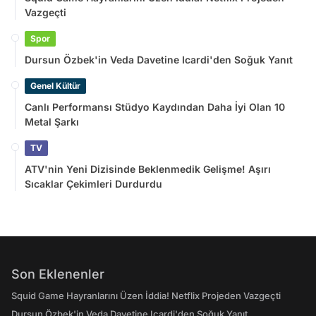
Vazgeçti
Spor
Dursun Özbek'in Veda Davetine Icardi'den Soğuk Yanıt
Genel Kültür
Canlı Performansı Stüdyo Kaydından Daha İyi Olan 10
Metal Şarkı
TV
ATV'nin Yeni Dizisinde Beklenmedik Gelişme! Aşırı
Sıcaklar Çekimleri Durdurdu
Son Eklenenler
Squid Game Hayranlarını Üzen İddia! Netflix Projeden Vazgeçti
Dursun Özbek'in Veda Davetine Icardi'den Soğuk Yanıt