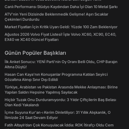
Canlı Performansı Stüdyo Kaydından Daha İyi Olan 10 Metal Şarkı
ATV'nin Yeni Dizisinde Beklenmedik Gelişme! Aşırı Sıcaklar
Çekimleri Durdurdu
Market Fiyatları İçin Kritik Uyarı Geldi: Yüzde 100 Zam Bekleniyor
Ağustos 2026 Volvo Fiyat Listesi! İşte Volvo XC60, XC90, EC40,
EX40 ve XC40 Güncel Fiyatları
Günün Popüler Başlıkları
İlk Anket Sonucu: YENİ Parti'nin Oy Oranı Belli Oldu, CHP Barajın
Altına Düştü!
Hasan Can Kaya’nın Konuşanlar Programına Katılan Seyirci
Gözaltına Alınıp Sınır Dışı Edildi
Türkiye, Arabistan ve Pakistan Arasında Mekke Anlaşması: Birine
Yapılan Saldırı Hepsine Yapılmış Sayılacak
Hiçbir Tuzak Onu Durduramıyordu: 3 Yıldır Çiftçilerin Baş Belası
Olan Kedi Yakalandı
İçme Suyuna Kur'an-ı Kerim Dinletiliyor: 31 Yıllık Alışkanlık, O
İlimizde 24 Saat Devam Ediyor
Fatih Altaylı’dan Çok Konuşulacak İddia: ROK İtirafçı Oldu Cem