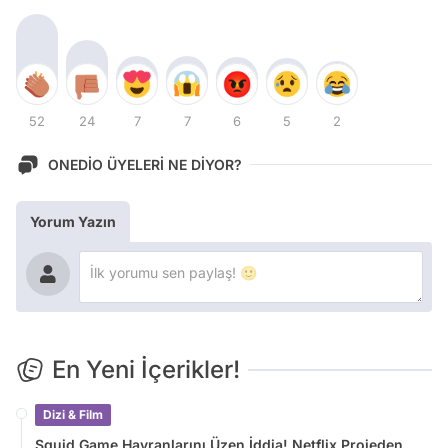
52
24
7
7
6
5
2
ONEDİO ÜYELERİ NE DİYOR?
Yorum Yazın
En Yeni İçerikler!
Dizi & Film
Squid Game Hayranlarını Üzen İddia! Netflix Projeden