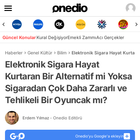
Güncel Konular
Kural Değişiyor
Emekli Zammı
Acı Gerçekler
Haberler
Genel Kültür
Bilim
Elektronik Sigara Hayat Kurtara
Elektronik Sigara Hayat
Kurtaran Bir Alternatif mi Yoksa
Sigaradan Çok Daha Zararlı ve
Tehlikeli Bir Oyuncak mı?
Erdem Yılmaz
- Onedio Editörü
Onedio’yu Google'a ekleyin