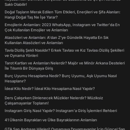
Saklı Olabilir!
Doğal Taşların Merak Edilen Tüm Etkileri, Enerjileri ve Şifa Alanları:
Hangi Doğal Taş Ne İşe Yarar?
Emojilerin Anlamları: 2023 WhatsApp, Instagram ve Twitter'da En
Çok Kullanılan Emojiler ve Anlamları
Atasözleri ve Anlamları: A'dan Z'ye Gündelik Hayatta En Sık
Kullanılan Atasözleri ve Anlamları
Tavla Diziliş Şekli Nasıldır? Erkek Tavlası ve Kız Tavlası Diziliş Şekilleri
ve Oynama Yönleri
Tarot Kartları ve Anlamları Nelerdir? Majör ve Minör Arkana Desteleri
İle Tılsımlı Bir Dünyaya Giriş
Burç Uyumu Hesaplama Nedir? Burç Uyumu, Aşk Uyumu Nasıl
Hesaplanır?
İdeal Kilo Nedir? İdeal Kilo Hesaplama Nasıl Yapılır?
Ders Çalışırken Dinlenecek Müzikler Nelerdir? Müziksiz
Çalışamayanlar Toplanın!
Instagram Giriş Nasıl Yapılır? Instagram'a Giriş İşlemleri Rehberi
41 Ülkenin Bayrakları ve Ülke Bayraklarının Anlamları
GTA San Andreas Hileleri! Oynamaya Doyamayanlar İçin Güncel San