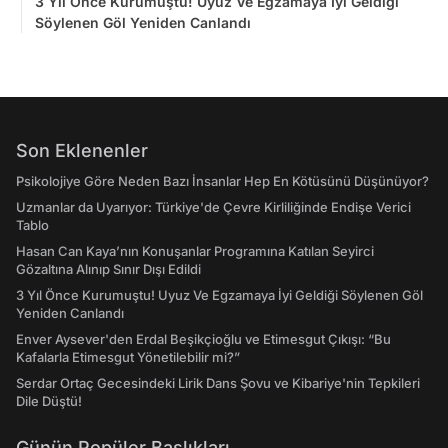
3 Yıl Önce Kurumuştu! Uyuz Ve Egzamaya İyi Geldiği
Söylenen Göl Yeniden Canlandı
Son Eklenenler
Psikolojiye Göre Neden Bazı İnsanlar Hep En Kötüsünü Düşünüyor?
Uzmanlar da Uyarıyor: Türkiye'de Çevre Kirliliğinde Endişe Verici
Tablo
Hasan Can Kaya’nın Konuşanlar Programına Katılan Seyirci
Gözaltına Alınıp Sınır Dışı Edildi
3 Yıl Önce Kurumuştu! Uyuz Ve Egzamaya İyi Geldiği Söylenen Göl
Yeniden Canlandı
Enver Aysever'den Erdal Beşikçioğlu ve Etimesgut Çıkışı: “Bu
Kafalarla Etimesgut Yönetilebilir mi?”
Serdar Ortaç Gecesindeki Lirik Dans Şovu ve Kibariye'nin Tepkileri
Dile Düştü!
Günün Popüler Başlıkları