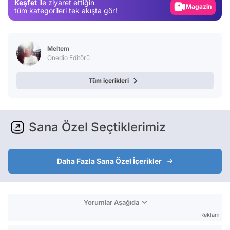
Keşfet
ile ziyaret ettiğin
tüm kategorileri tek akışta gör!
Video
Test
Meltem
Onedio Editörü
Tüm içerikleri
Sana Özel Seçtiklerimiz
Daha Fazla Sana Özel İçerikler
Yorumlar Aşağıda
Reklam