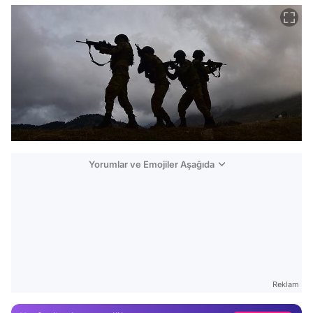
Yorumlar ve Emojiler Aşağıda
Video
Test
Gündem
Reklam
Magazin