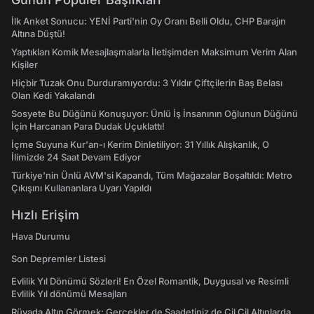
İlk Anket Sonucu: YENİ Parti'nin Oy Oranı Belli Oldu, CHP Barajın
Altına Düştü!
Yaptıkları Komik Mesajlaşmalarla İletişimden Maksimum Verim Alan
Kişiler
Hiçbir Tuzak Onu Durduramıyordu: 3 Yıldır Çiftçilerin Baş Belası
Olan Kedi Yakalandı
Sosyete Bu Düğünü Konuşuyor: Ünlü İş İnsanının Oğlunun Düğünü
İçin Harcanan Para Dudak Uçuklattı!
İçme Suyuna Kur'an-ı Kerim Dinletiliyor: 31 Yıllık Alışkanlık, O
İlimizde 24 Saat Devam Ediyor
Türkiye'nin Ünlü AVM'si Kapandı, Tüm Mağazalar Boşaltıldı: Metro
Çıkışını Kullananlara Uyarı Yapıldı
Hızlı Erişim
Hava Durumu
Son Depremler Listesi
Evlilik Yıl Dönümü Sözleri! En Özel Romantik, Duygusal ve Resimli
Evlilik Yıl dönümü Mesajları
Rüyada Altın Görmek: Gerçekler de Saadetiniz de Çil Çil Altınlarda