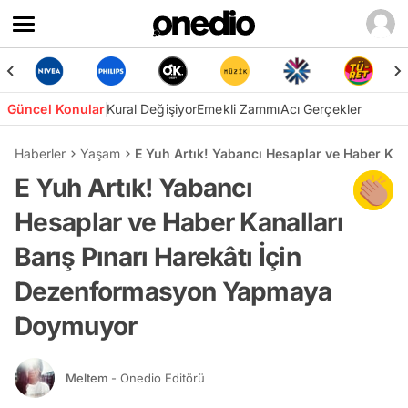
Güncel Konular
Kural Değişiyor
Emekli Zammı
Acı Gerçekler
Haberler
Yaşam
E Yuh Artık! Yabancı Hesaplar ve Haber Ka
E Yuh Artık! Yabancı
Hesaplar ve Haber Kanalları
Barış Pınarı Harekâtı İçin
Dezenformasyon Yapmaya
Doymuyor
Meltem
- Onedio Editörü