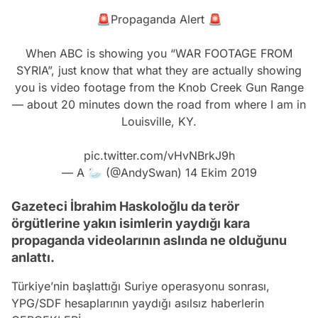
🚨Propaganda Alert 🚨
When ABC is showing you “WAR FOOTAGE FROM
SYRIA”, just know that what they are actually showing
you is video footage from the Knob Creek Gun Range
— about 20 minutes down the road from where I am in
Louisville, KY.
pic.twitter.com/vHvNBrkJ9h
— A 🦢 (@AndySwan)
14 Ekim 2019
Gazeteci İbrahim Haskoloğlu da terör
örgütlerine yakın isimlerin yaydığı kara
propaganda videolarının aslında ne olduğunu
anlattı.
Türkiye’nin başlattığı Suriye operasyonu sonrası,
YPG/SDF hesaplarının yaydığı asılsız haberlerin