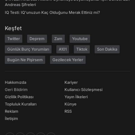
Andreas Şifreleri
IQ Testi: IQ'unuzun Kaç Olduğunu Merak Ettiniz mi?
Keşfet
Twitter
Deprem
Zam
Youtube
Günlük Burç Yorumları
A101
Tiktok
Son Dakika
Bugün Ne Pişirsem
Gezilecek Yerler
Hakkımızda
Kariyer
Geri Bildirim
Kullanıcı Sözleşmesi
Gizlilik Politikası
Yayın İlkeleri
Topluluk Kuralları
Künye
Reklam
RSS
İletişim