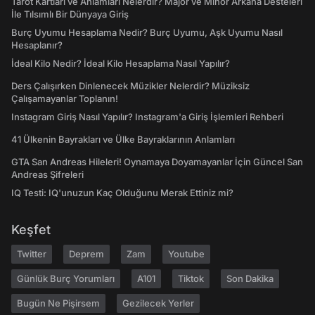
Tarot Kartları ve Anlamları Nelerdir? Majör ve Minör Arkana Desteleri
İle Tılsımlı Bir Dünyaya Giriş
Burç Uyumu Hesaplama Nedir? Burç Uyumu, Aşk Uyumu Nasıl
Hesaplanır?
İdeal Kilo Nedir? İdeal Kilo Hesaplama Nasıl Yapılır?
Ders Çalışırken Dinlenecek Müzikler Nelerdir? Müziksiz
Çalışamayanlar Toplanın!
Instagram Giriş Nasıl Yapılır? Instagram'a Giriş İşlemleri Rehberi
41 Ülkenin Bayrakları ve Ülke Bayraklarının Anlamları
GTA San Andreas Hileleri! Oynamaya Doyamayanlar İçin Güncel San
Andreas Şifreleri
IQ Testi: IQ'unuzun Kaç Olduğunu Merak Ettiniz mi?
Keşfet
Twitter
Deprem
Zam
Youtube
Günlük Burç Yorumları
A101
Tiktok
Son Dakika
Bugün Ne Pişirsem
Gezilecek Yerler