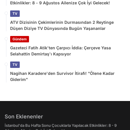
Etkinlikler: 8 - 9 Ağustos Ailenize Çok İyi Gelecek!
TV
ATV Dizisinin Çekimlerinin Durmasından 2 Reytinge
Düşen Diziye TV Dünyasında Bugün Yaşananlar
Gündem
Gazeteci Fatih Atik'ten Çarpıcı İddia: Çerçeve Yasa
Selahattin Demirtaş'ı Kapsıyor
TV
Nagihan Karadere'den Survivor İtirafı! "Ölene Kadar
Giderim"
Son Eklenenler
İstanbul'da Bu Hafta Sonu Çocuklarla Yapılacak Etkinlikler: 8 - 9