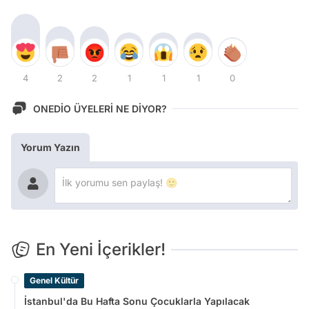
4
2
2
1
1
1
0
ONEDİO ÜYELERİ NE DİYOR?
Yorum Yazın
En Yeni İçerikler!
Genel Kültür
İstanbul'da Bu Hafta Sonu Çocuklarla Yapılacak