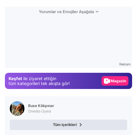
Yorumlar ve Emojiler Aşağıda
Video
Test
Reklam
Gündem
Keşfet
ile ziyaret ettiğin
Magazin
tüm kategorileri tek akışta gör!
Video
Test
Buse Kökpınar
Onedio Üyesi
Tüm içerikleri