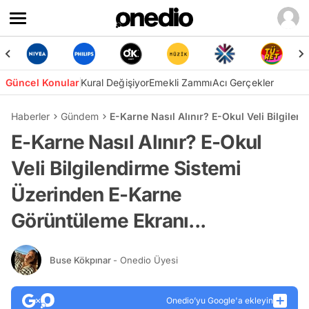
Güncel Konular
Kural Değişiyor
Emekli Zammı
Acı Gerçekler
Haberler
Gündem
E-Karne Nasıl Alınır? E-Okul Veli Bilgile
E-Karne Nasıl Alınır? E-Okul
Veli Bilgilendirme Sistemi
Üzerinden E-Karne
Görüntüleme Ekranı...
Buse Kökpınar
- Onedio Üyesi
Onedio’yu Google'a ekleyin