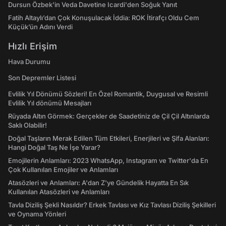
Dursun Özbek'in Veda Davetine Icardi'den Soğuk Yanıt
Fatih Altaylı’dan Çok Konuşulacak İddia: ROK İtirafçı Oldu Cem
Küçük’ün Adını Verdi
Hızlı Erişim
Hava Durumu
Son Depremler Listesi
Evlilik Yıl Dönümü Sözleri! En Özel Romantik, Duygusal ve Resimli
Evlilik Yıl dönümü Mesajları
Rüyada Altın Görmek: Gerçekler de Saadetiniz de Çil Çil Altınlarda
Saklı Olabilir!
Doğal Taşların Merak Edilen Tüm Etkileri, Enerjileri ve Şifa Alanları:
Hangi Doğal Taş Ne İşe Yarar?
Emojilerin Anlamları: 2023 WhatsApp, Instagram ve Twitter'da En
Çok Kullanılan Emojiler ve Anlamları
Atasözleri ve Anlamları: A'dan Z'ye Gündelik Hayatta En Sık
Kullanılan Atasözleri ve Anlamları
Tavla Diziliş Şekli Nasıldır? Erkek Tavlası ve Kız Tavlası Diziliş Şekilleri
ve Oynama Yönleri