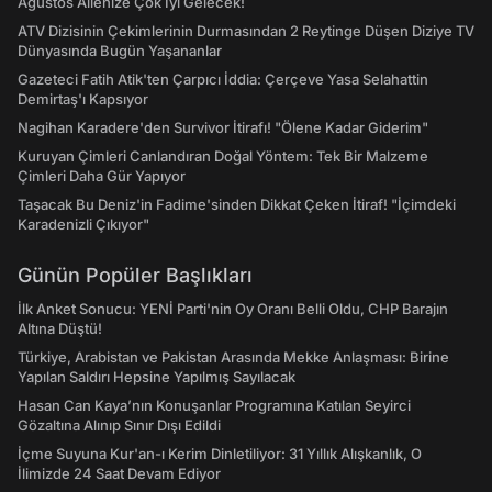
Ağustos Ailenize Çok İyi Gelecek!
ATV Dizisinin Çekimlerinin Durmasından 2 Reytinge Düşen Diziye TV
Dünyasında Bugün Yaşananlar
Gazeteci Fatih Atik'ten Çarpıcı İddia: Çerçeve Yasa Selahattin
Demirtaş'ı Kapsıyor
Nagihan Karadere'den Survivor İtirafı! "Ölene Kadar Giderim"
Kuruyan Çimleri Canlandıran Doğal Yöntem: Tek Bir Malzeme
Çimleri Daha Gür Yapıyor
Taşacak Bu Deniz'in Fadime'sinden Dikkat Çeken İtiraf! "İçimdeki
Karadenizli Çıkıyor"
Günün Popüler Başlıkları
İlk Anket Sonucu: YENİ Parti'nin Oy Oranı Belli Oldu, CHP Barajın
Altına Düştü!
Türkiye, Arabistan ve Pakistan Arasında Mekke Anlaşması: Birine
Yapılan Saldırı Hepsine Yapılmış Sayılacak
Hasan Can Kaya’nın Konuşanlar Programına Katılan Seyirci
Gözaltına Alınıp Sınır Dışı Edildi
İçme Suyuna Kur'an-ı Kerim Dinletiliyor: 31 Yıllık Alışkanlık, O
İlimizde 24 Saat Devam Ediyor