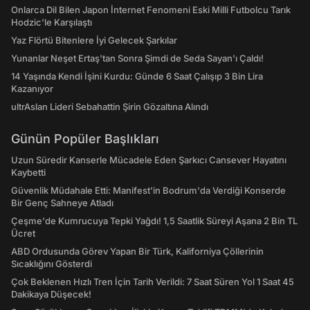
Onlarca Dil Bilen Japon İnternet Fenomeni Eski Milli Futbolcu Tarık
Hodzic'le Karşılaştı
Yaz Flörtü Bitenlere İyi Gelecek Şarkılar
Yunanlar Neşet Ertaş'tan Sonra Şimdi de Seda Sayan'ı Çaldı!
14 Yaşında Kendi İşini Kurdu: Günde 6 Saat Çalışıp 3 Bin Lira
Kazanıyor
ultrAslan Lideri Sebahattin Şirin Gözaltına Alındı
Günün Popüler Başlıkları
Uzun Süredir Kanserle Mücadele Eden Şarkıcı Cansever Hayatını
Kaybetti
Güvenlik Müdahale Etti: Manifest'in Bodrum'da Verdiği Konserde
Bir Genç Sahneye Atladı
Çeşme'de Kumrucuya Tepki Yağdı! 1,5 Saatlik Süreyi Aşana 2 Bin TL
Ücret
ABD Ordusunda Görev Yapan Bir Türk, Kaliforniya Çöllerinin
Sıcaklığını Gösterdi
Çok Beklenen Hızlı Tren İçin Tarih Verildi: 7 Saat Süren Yol 1 Saat 45
Dakikaya Düşecek!