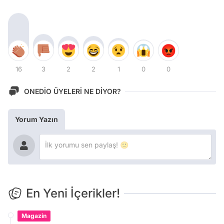
16
3
2
2
1
0
0
ONEDİO ÜYELERİ NE DİYOR?
Yorum Yazın
En Yeni İçerikler!
Magazin