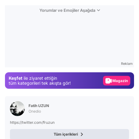
Yorumlar ve Emojiler Aşağıda
Video
Test
Reklam
Gündem
Keşfet
ile ziyaret ettiğin
Magazin
tüm kategorileri tek akışta gör!
Video
Test
Fatih UZUN
Onedio
https://twitter.com/fruzun
Tüm içerikleri