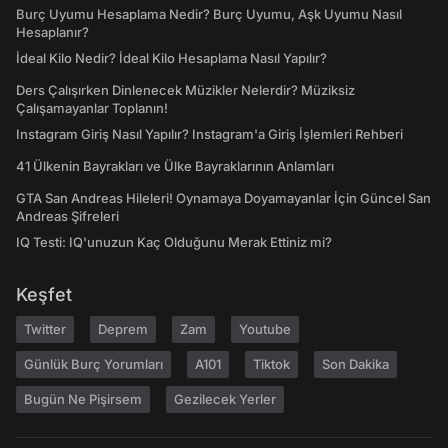
Burç Uyumu Hesaplama Nedir? Burç Uyumu, Aşk Uyumu Nasıl
Hesaplanır?
İdeal Kilo Nedir? İdeal Kilo Hesaplama Nasıl Yapılır?
Ders Çalışırken Dinlenecek Müzikler Nelerdir? Müziksiz
Çalışamayanlar Toplanın!
Instagram Giriş Nasıl Yapılır? Instagram'a Giriş İşlemleri Rehberi
41 Ülkenin Bayrakları ve Ülke Bayraklarının Anlamları
GTA San Andreas Hileleri! Oynamaya Doyamayanlar İçin Güncel San
Andreas Şifreleri
IQ Testi: IQ'unuzun Kaç Olduğunu Merak Ettiniz mi?
Keşfet
Twitter
Deprem
Zam
Youtube
Günlük Burç Yorumları
A101
Tiktok
Son Dakika
Bugün Ne Pişirsem
Gezilecek Yerler