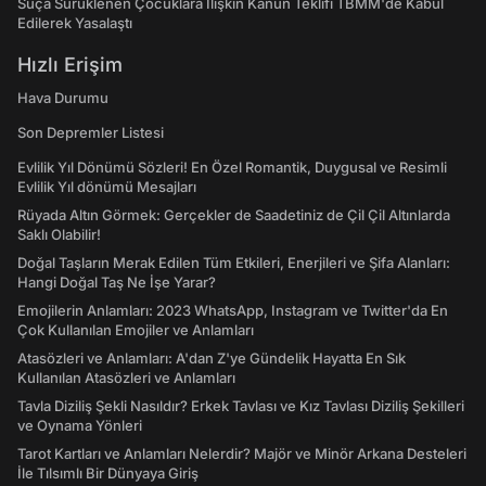
Suça Sürüklenen Çocuklara İlişkin Kanun Teklifi TBMM'de Kabul
Edilerek Yasalaştı
Hızlı Erişim
Hava Durumu
Son Depremler Listesi
Evlilik Yıl Dönümü Sözleri! En Özel Romantik, Duygusal ve Resimli
Evlilik Yıl dönümü Mesajları
Rüyada Altın Görmek: Gerçekler de Saadetiniz de Çil Çil Altınlarda
Saklı Olabilir!
Doğal Taşların Merak Edilen Tüm Etkileri, Enerjileri ve Şifa Alanları:
Hangi Doğal Taş Ne İşe Yarar?
Emojilerin Anlamları: 2023 WhatsApp, Instagram ve Twitter'da En
Çok Kullanılan Emojiler ve Anlamları
Atasözleri ve Anlamları: A'dan Z'ye Gündelik Hayatta En Sık
Kullanılan Atasözleri ve Anlamları
Tavla Diziliş Şekli Nasıldır? Erkek Tavlası ve Kız Tavlası Diziliş Şekilleri
ve Oynama Yönleri
Tarot Kartları ve Anlamları Nelerdir? Majör ve Minör Arkana Desteleri
İle Tılsımlı Bir Dünyaya Giriş