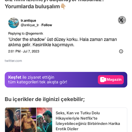
Yorumlarda buluşalım👇🏼
Video
Test
Gündem
twitter.com
Magazin
Keşfet
ile ziyaret ettiğin
Video
tüm kategorileri tek akışta gör!
Test
Bu içerikler de ilginizi çekebilir;
Seks, Kan ve Tutku Dolu
Hikayeleriyle Netflix'te
İzleyebileceğiniz Birbirinden Harika
Erotik Diziler