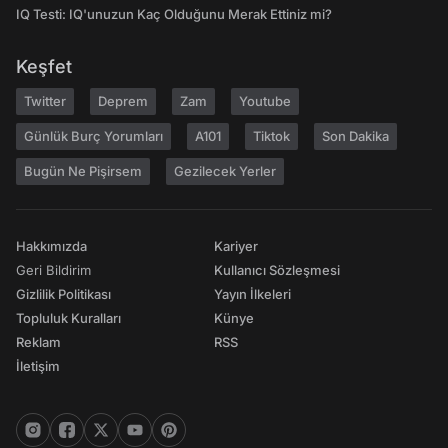
IQ Testi: IQ'unuzun Kaç Olduğunu Merak Ettiniz mi?
Keşfet
Twitter
Deprem
Zam
Youtube
Günlük Burç Yorumları
A101
Tiktok
Son Dakika
Bugün Ne Pişirsem
Gezilecek Yerler
Hakkımızda
Kariyer
Geri Bildirim
Kullanıcı Sözleşmesi
Gizlilik Politikası
Yayın İlkeleri
Topluluk Kuralları
Künye
Reklam
RSS
İletişim