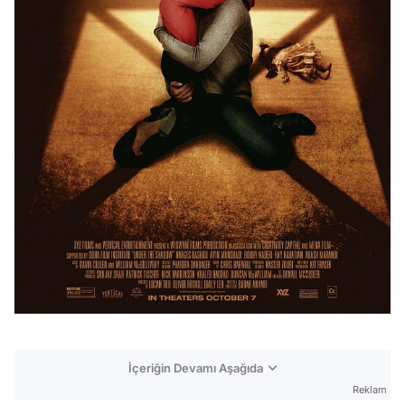
İçeriğin Devamı Aşağıda
Reklam