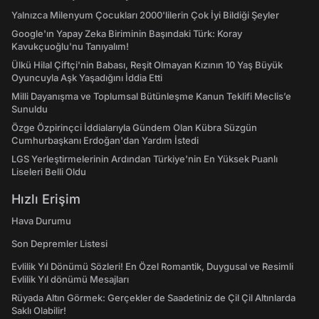
Yalnızca Milenyum Çocukları 2000'lilerin Çok İyi Bildiği Şeyler
Google'ın Yapay Zeka Biriminin Başındaki Türk: Koray
Kavukçuoğlu'nu Tanıyalım!
Ülkü Hilal Çiftçi'nin Babası, Reşit Olmayan Kızının 10 Yaş Büyük
Oyuncuyla Aşk Yaşadığını İddia Etti
Milli Dayanışma ve Toplumsal Bütünleşme Kanun Teklifi Meclis’e
Sunuldu
Özge Özpirinçci İddialarıyla Gündem Olan Kübra Süzgün
Cumhurbaşkanı Erdoğan'dan Yardım İstedi
LGS Yerleştirmelerinin Ardından Türkiye'nin En Yüksek Puanlı
Liseleri Belli Oldu
Hızlı Erişim
Hava Durumu
Son Depremler Listesi
Evlilik Yıl Dönümü Sözleri! En Özel Romantik, Duygusal ve Resimli
Evlilik Yıl dönümü Mesajları
Rüyada Altın Görmek: Gerçekler de Saadetiniz de Çil Çil Altınlarda
Saklı Olabilir!