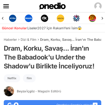
Güncel Konular
Liseler
2027 İçin Rakam
Yeni İsim😱
Haberler
Dizi & Film
Dram, Korku, Savaş... İran'ın The Babad
Dram, Korku, Savaş... İran'ın
The Babadook'u Under the
Shadow'u Birlikte İnceliyoruz!
Netflix
film
Beyza İçgöz
- Magazin Editörü
Onedio’yu Google'a ekleyin