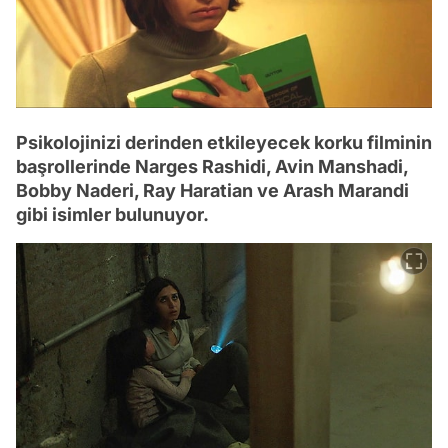
Psikolojinizi derinden etkileyecek korku filminin
başrollerinde Narges Rashidi, Avin Manshadi,
Bobby Naderi, Ray Haratian ve Arash Marandi
gibi isimler bulunuyor.