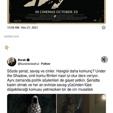
twitter.com
👇🏼