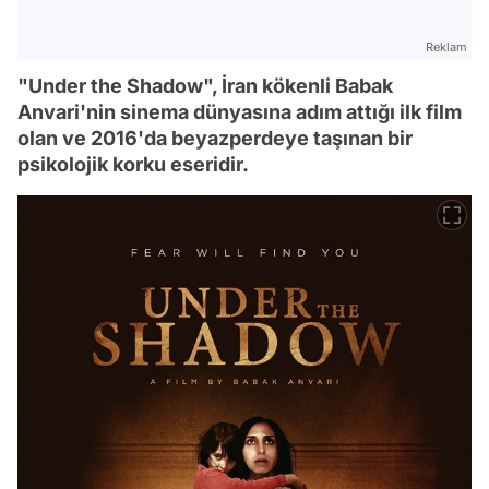
Reklam
"Under the Shadow", İran kökenli Babak
Anvari'nin sinema dünyasına adım attığı ilk film
olan ve 2016'da beyazperdeye taşınan bir
psikolojik korku eseridir.