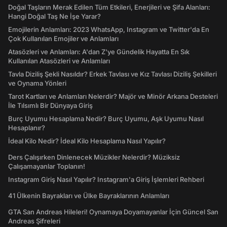
Doğal Taşların Merak Edilen Tüm Etkileri, Enerjileri ve Şifa Alanları:
Hangi Doğal Taş Ne İşe Yarar?
Emojilerin Anlamları: 2023 WhatsApp, Instagram ve Twitter'da En
Çok Kullanılan Emojiler ve Anlamları
Atasözleri ve Anlamları: A'dan Z'ye Gündelik Hayatta En Sık
Kullanılan Atasözleri ve Anlamları
Tavla Diziliş Şekli Nasıldır? Erkek Tavlası ve Kız Tavlası Diziliş Şekilleri
ve Oynama Yönleri
Tarot Kartları ve Anlamları Nelerdir? Majör ve Minör Arkana Desteleri
İle Tılsımlı Bir Dünyaya Giriş
Burç Uyumu Hesaplama Nedir? Burç Uyumu, Aşk Uyumu Nasıl
Hesaplanır?
İdeal Kilo Nedir? İdeal Kilo Hesaplama Nasıl Yapılır?
Ders Çalışırken Dinlenecek Müzikler Nelerdir? Müziksiz
Çalışamayanlar Toplanın!
Instagram Giriş Nasıl Yapılır? Instagram'a Giriş İşlemleri Rehberi
41 Ülkenin Bayrakları ve Ülke Bayraklarının Anlamları
GTA San Andreas Hileleri! Oynamaya Doyamayanlar İçin Güncel San
Andreas Şifreleri