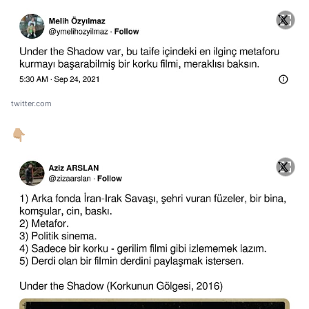
twitter.com
👇🏼