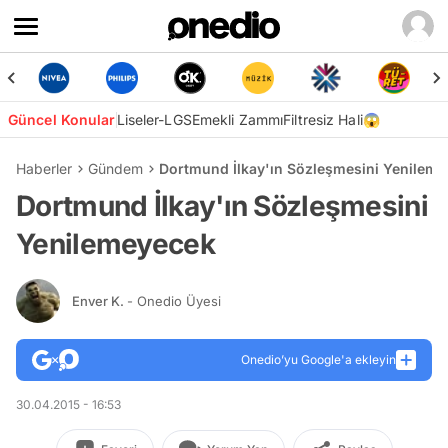
Güncel Konular
Liseler-LGS
Emekli Zammı
Filtresiz Hali😱
Haberler
Gündem
Dortmund İlkay'ın Sözleşmesini Yenilem
Dortmund İlkay'ın Sözleşmesini
Yenilemeyecek
Enver K.
- Onedio Üyesi
Onedio’yu Google'a ekleyin
30.04.2015 - 16:53