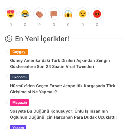
0
0
0
0
0
0
0
En Yeni İçerikler!
Goygoy
Güney Amerika'daki Türk Dizileri Aşkından Zengin
Gösterenlere Son 24 Saatin Viral Tweetleri
Ekonomi
Hürmüz'den Geçen Fırsat: Jeopolitik Kargaşada Türk
Girişimcisi Ne Yapmalı?
Magazin
Sosyete Bu Düğünü Konuşuyor: Ünlü İş İnsanının
Oğlunun Düğünü İçin Harcanan Para Dudak Uçuklattı!
Yaşam