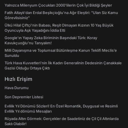
Yalnızca Milenyum Çocukları 2000'lilerin Çok İyi Bildiği Şeyler
Fatih Altaylı'dan Erdal Beşikçioğlu'na Ağır Eleştiri: "Ulan Siz Kamu
Görevlisisiniz"
Ülkü Hilal Çiftçi'nin Babası, Reşit Olmayan Kızının 10 Yaş Büyük
Oyuncuyla Aşk Yaşadığını İddia Etti
Google'ın Yapay Zeka Biriminin Başındaki Türk: Koray
Kavukçuoğlu'nu Tanıyalım!
Milli Dayanışma ve Toplumsal Bütünleşme Kanun Teklifi Meclis’e
Sunuldu
Türk Hava Kuvvetleri'nin İlk Kadın Generalinin Dedesinin Çanakkale
Gazisi Olduğu Ortaya Çıktı
Hızlı Erişim
Hava Durumu
Son Depremler Listesi
Evlilik Yıl Dönümü Sözleri! En Özel Romantik, Duygusal ve Resimli
Evlilik Yıl dönümü Mesajları
Rüyada Altın Görmek: Gerçekler de Saadetiniz de Çil Çil Altınlarda
Saklı Olabilir!