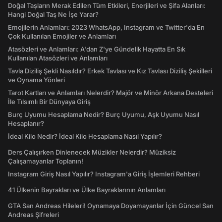
Doğal Taşların Merak Edilen Tüm Etkileri, Enerjileri ve Şifa Alanları:
Hangi Doğal Taş Ne İşe Yarar?
Emojilerin Anlamları: 2023 WhatsApp, Instagram ve Twitter'da En
Çok Kullanılan Emojiler ve Anlamları
Atasözleri ve Anlamları: A'dan Z'ye Gündelik Hayatta En Sık
Kullanılan Atasözleri ve Anlamları
Tavla Diziliş Şekli Nasıldır? Erkek Tavlası ve Kız Tavlası Diziliş Şekilleri
ve Oynama Yönleri
Tarot Kartları ve Anlamları Nelerdir? Majör ve Minör Arkana Desteleri
İle Tılsımlı Bir Dünyaya Giriş
Burç Uyumu Hesaplama Nedir? Burç Uyumu, Aşk Uyumu Nasıl
Hesaplanır?
İdeal Kilo Nedir? İdeal Kilo Hesaplama Nasıl Yapılır?
Ders Çalışırken Dinlenecek Müzikler Nelerdir? Müziksiz
Çalışamayanlar Toplanın!
Instagram Giriş Nasıl Yapılır? Instagram'a Giriş İşlemleri Rehberi
41 Ülkenin Bayrakları ve Ülke Bayraklarının Anlamları
GTA San Andreas Hileleri! Oynamaya Doyamayanlar İçin Güncel San
Andreas Şifreleri