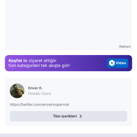
Video
Test
Gündem
Reklam
Magazin
Keşfet
ile ziyaret ettiğin
Video
tüm kategorileri tek akışta gör!
Test
Enver K.
Onedio Üyesi
https://twitter.com/enverkoparmal
Tüm içerikleri