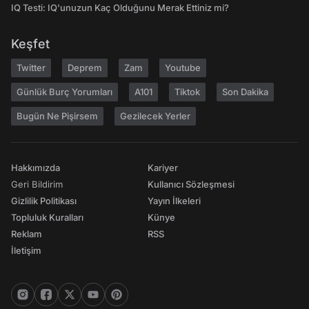
IQ Testi: IQ'unuzun Kaç Olduğunu Merak Ettiniz mi?
Keşfet
Twitter
Deprem
Zam
Youtube
Günlük Burç Yorumları
A101
Tiktok
Son Dakika
Bugün Ne Pişirsem
Gezilecek Yerler
Hakkımızda
Kariyer
Geri Bildirim
Kullanıcı Sözleşmesi
Gizlilik Politikası
Yayın İlkeleri
Topluluk Kuralları
Künye
Reklam
RSS
İletişim