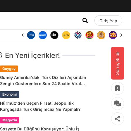
Giriş Yap
Görüş Bildir
En Yeni İçerikler!
Goygoy
Güney Amerika'daki Türk Dizileri Aşkından
Zengin Gösterenlere Son 24 Saatin Viral
Tweetleri
Ekonomi
Hürmüz'den Geçen Fırsat: Jeopolitik
Kargaşada Türk Girişimcisi Ne Yapmalı?
Magazin
Sosyete Bu Düğünü Konuşuyor: Ünlü İş