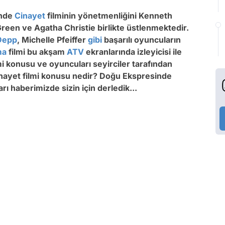
inde
Cinayet
filminin yönetmenliğini Kenneth
reen ve Agatha Christie birlikte üstlenmektedir.
Depp
, Michelle Pfeiffer
gibi
başarılı oyuncuların
ma
filmi bu akşam
ATV
ekranlarında izleyicisi ile
i konusu ve oyuncuları seyirciler tarafından
nayet filmi konusu nedir? Doğu Ekspresinde
rı haberimizde sizin için derledik...