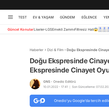
TEST
EV & YAŞAM
GÜNDEM
EĞLENCE
YE
Güncel Konular
Liseler-LGS
Emekli Zammı
Filtresiz Hali😱
Haberler
Dizi & Film
Doğu Ekspresinde Cinaye
Oyuncuları Kimlerdir?
Doğu Ekspresinde Cinaye
Ekspresinde Cinayet Oyu
GNS
- Onedio Editörü
10.01.2022 - 17:41
Son Güncelleme: 07.02.202
Onedio’yu Google’da tercih edil