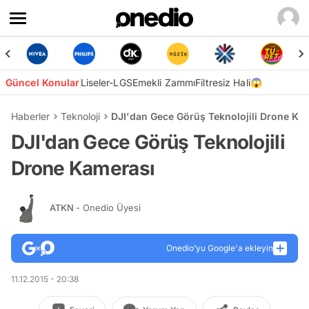
Güncel Konular
Liseler-LGS
Emekli Zammı
Filtresiz Hali😱
Haberler
Teknoloji
DJI'dan Gece Görüş Teknolojili Drone Ka
DJI'dan Gece Görüş Teknolojili
Drone Kamerası
ATKN
- Onedio Üyesi
Onedio’yu Google'a ekleyin
11.12.2015 - 20:38