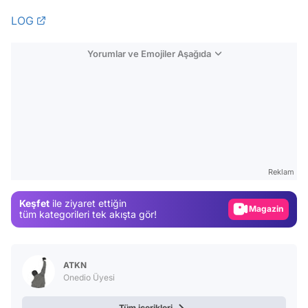
LOG
Yorumlar ve Emojiler Aşağıda
Video
Test
Gündem
Reklam
Magazin
Keşfet
ile ziyaret ettiğin
Video
tüm kategorileri tek akışta gör!
Test
ATKN
Onedio Üyesi
Tüm içerikleri