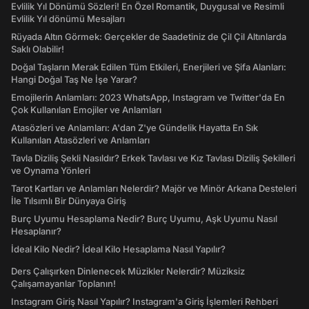
Evlilik Yıl Dönümü Sözleri! En Özel Romantik, Duygusal ve Resimli
Evlilik Yıl dönümü Mesajları
Rüyada Altın Görmek: Gerçekler de Saadetiniz de Çil Çil Altınlarda
Saklı Olabilir!
Doğal Taşların Merak Edilen Tüm Etkileri, Enerjileri ve Şifa Alanları:
Hangi Doğal Taş Ne İşe Yarar?
Emojilerin Anlamları: 2023 WhatsApp, Instagram ve Twitter'da En
Çok Kullanılan Emojiler ve Anlamları
Atasözleri ve Anlamları: A'dan Z'ye Gündelik Hayatta En Sık
Kullanılan Atasözleri ve Anlamları
Tavla Diziliş Şekli Nasıldır? Erkek Tavlası ve Kız Tavlası Diziliş Şekilleri
ve Oynama Yönleri
Tarot Kartları ve Anlamları Nelerdir? Majör ve Minör Arkana Desteleri
İle Tılsımlı Bir Dünyaya Giriş
Burç Uyumu Hesaplama Nedir? Burç Uyumu, Aşk Uyumu Nasıl
Hesaplanır?
İdeal Kilo Nedir? İdeal Kilo Hesaplama Nasıl Yapılır?
Ders Çalışırken Dinlenecek Müzikler Nelerdir? Müziksiz
Çalışamayanlar Toplanın!
Instagram Giriş Nasıl Yapılır? Instagram'a Giriş İşlemleri Rehberi