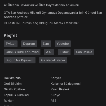
41 Ülkenin Bayrakları ve Ülke Bayraklarının Anlamları
GTA San Andreas Hileleri! Oynamaya Doyamayanlar İçin Güncel San
Andreas Şifreleri
IQ Testi: IQ'unuzun Kaç Olduğunu Merak Ettiniz mi?
Keşfet
Twitter
Deprem
Zam
Youtube
Günlük Burç Yorumları
A101
Tiktok
Son Dakika
Bugün Ne Pişirsem
Gezilecek Yerler
Hakkımızda
Kariyer
Geri Bildirim
Kullanıcı Sözleşmesi
Gizlilik Politikası
Yayın İlkeleri
Topluluk Kuralları
Künye
Reklam
RSS