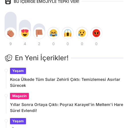
BU İÇERİĞE EMOJİYLE TEPKİ VER!
9
4
2
0
0
0
0
En Yeni İçerikler!
Yaşam
Koca Ülkede Tüm Sular Zehirli Çıktı: Temizlemesi Asırlar
Sürecek
Magazin
Yıllar Sonra Ortaya Çıktı: Poyraz Karayel'in Meltem'i Hare
Sürel Evlendi!
Yaşam