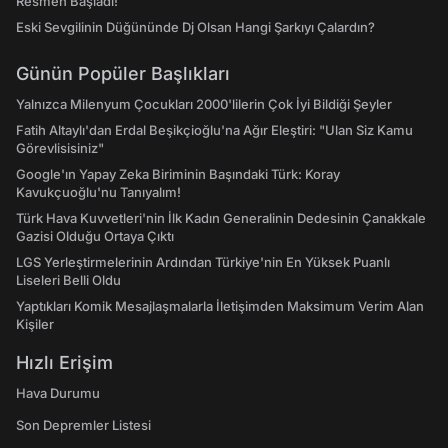
Resmen Başladı!
Eski Sevgilinin Düğününde Dj Olsan Hangi Şarkıyı Çalardın?
Günün Popüler Başlıkları
Yalnızca Milenyum Çocukları 2000'lilerin Çok İyi Bildiği Şeyler
Fatih Altaylı'dan Erdal Beşikçioğlu'na Ağır Eleştiri: "Ulan Siz Kamu
Görevlisisiniz"
Google'ın Yapay Zeka Biriminin Başındaki Türk: Koray
Kavukçuoğlu'nu Tanıyalım!
Türk Hava Kuvvetleri'nin İlk Kadın Generalinin Dedesinin Çanakkale
Gazisi Olduğu Ortaya Çıktı
LGS Yerleştirmelerinin Ardından Türkiye'nin En Yüksek Puanlı
Liseleri Belli Oldu
Yaptıkları Komik Mesajlaşmalarla İletişimden Maksimum Verim Alan
Kişiler
Hızlı Erişim
Hava Durumu
Son Depremler Listesi