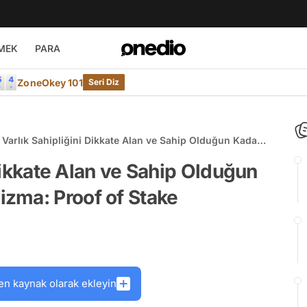
MEK
PARA
ZoneOkey 101
Seri Diz
al Varlık Sahipliğini Dikkate Alan ve Sahip Olduğun Kadar
dıran Mekanizma: Proof of Stake
 Dikkate Alan ve Sahip Olduğun
zma: Proof of Stake
en kaynak olarak ekleyin