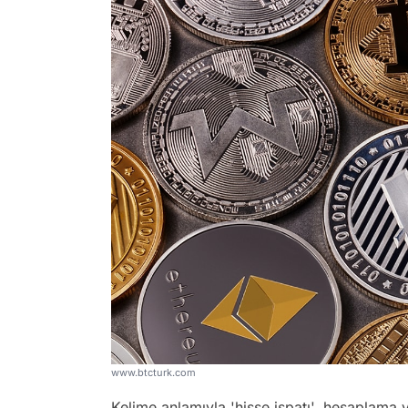
www.btcturk.com
Kelime anlamıyla 'hisse ispatı', hesaplama ye