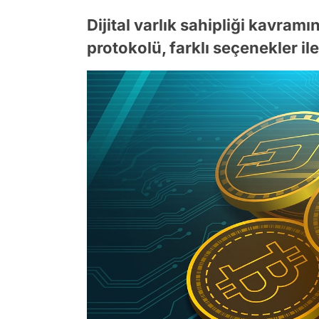
Dijital varlık sahipliği kavramı
protokolü, farklı seçenekler il