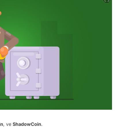
in
, ve
ShadowCoin
.