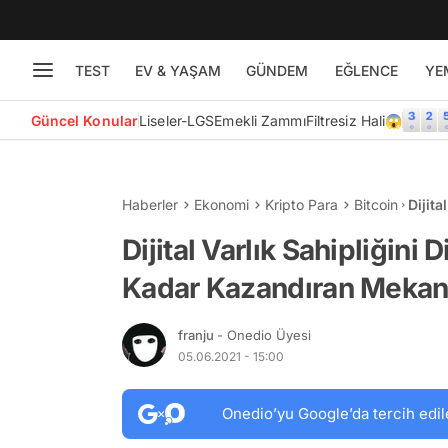
TEST
EV & YAŞAM
GÜNDEM
EĞLENCE
YE
Güncel Konular
Liseler-LGS
Emekli Zammı
Filtresiz Hali😱
Haberler
Ekonomi
Kripto Para
Bitcoin
Dijit
Kazan
Dijital Varlık Sahipliğini
Kadar Kazandıran Mekani
franju
- Onedio Üyesi
05.06.2021 - 15:00
Onedio’yu Google’da tercih edil