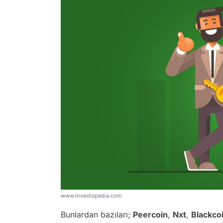
www.investopedia.com
Bunlardan bazıları;
Peercoin
,
Nxt
,
Blackco