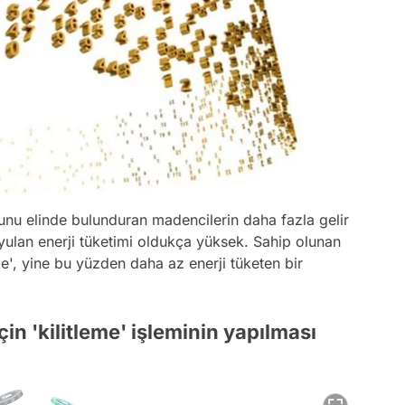
nu elinde bulunduran madencilerin daha fazla gelir
uyulan enerji tüketimi oldukça yüksek. Sahip olunan
take', yine bu yüzden daha az enerji tüketen bir
n 'kilitleme' işleminin yapılması