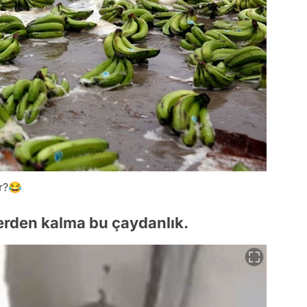
ar?😂
lerden kalma bu çaydanlık.