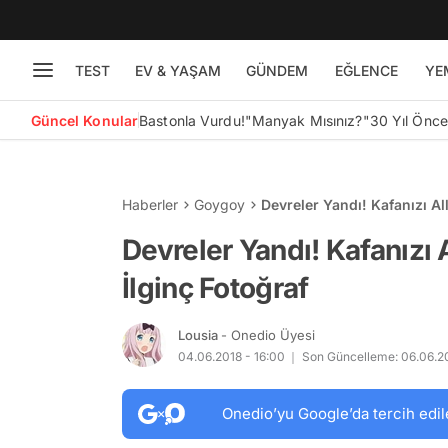
TEST
EV & YAŞAM
GÜNDEM
EĞLENCE
YE
Güncel Konular
Bastonla Vurdu!
"Manyak Mısınız?"
30 Yıl Önc
Haberler
Goygoy
Devreler Yandı! Kafanızı Al
Devreler Yandı! Kafanızı 
İlginç Fotoğraf
Lousia
- Onedio Üyesi
04.06.2018 - 16:00
Son Güncelleme: 06.06.20
Onedio’yu Google’da tercih edil