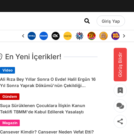
Giriş Yap
Görüş Bildir
En Yeni İçerikler!
Video
Ali Rıza Bey Yıllar Sonra O Evde! Halil Ergün 16
Yıl Sonra Yaprak Dökümü'nün Çekildiği
Konağa Gitti
Gündem
Suça Sürüklenen Çocuklara İlişkin Kanun
Teklifi TBMM'de Kabul Edilerek Yasalaştı
Magazin
Cansever Kimdir? Cansever Neden Vefat Etti?