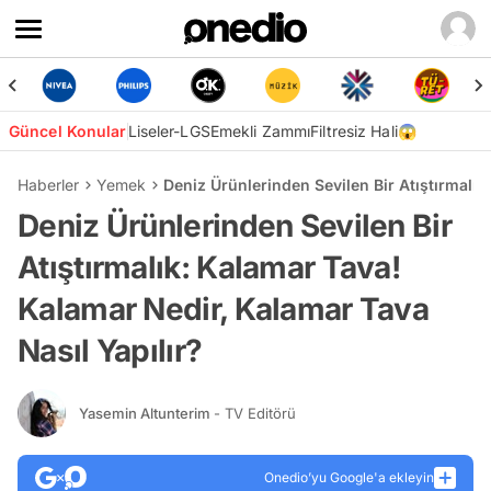
Güncel Konular
Liseler-LGS
Emekli Zammı
Filtresiz Hali😱
Haberler
Yemek
Deniz Ürünlerinden Sevilen Bir Atıştırmalık
Deniz Ürünlerinden Sevilen Bir
Atıştırmalık: Kalamar Tava!
Kalamar Nedir, Kalamar Tava
Nasıl Yapılır?
Yasemin Altunterim
- TV Editörü
Onedio’yu Google'a ekleyin