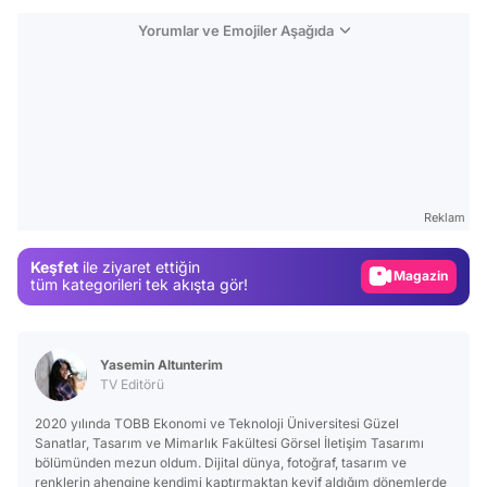
Yorumlar ve Emojiler Aşağıda
Video
Test
Gündem
Reklam
Magazin
Keşfet
ile ziyaret ettiğin
tüm kategorileri tek akışta gör!
Video
Test
Yasemin Altunterim
TV Editörü
2020 yılında TOBB Ekonomi ve Teknoloji Üniversitesi Güzel
Sanatlar, Tasarım ve Mimarlık Fakültesi Görsel İletişim Tasarımı
bölümünden mezun oldum. Dijital dünya, fotoğraf, tasarım ve
renklerin ahengine kendimi kaptırmaktan keyif aldığım dönemlerde