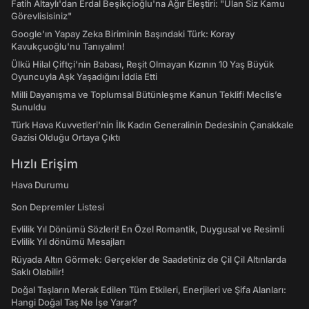
Fatih Altaylı'dan Erdal Beşikçioğlu'na Ağır Eleştiri: "Ulan Siz Kamu
Görevlisisiniz"
Google'ın Yapay Zeka Biriminin Başındaki Türk: Koray
Kavukçuoğlu'nu Tanıyalım!
Ülkü Hilal Çiftçi'nin Babası, Reşit Olmayan Kızının 10 Yaş Büyük
Oyuncuyla Aşk Yaşadığını İddia Etti
Milli Dayanışma ve Toplumsal Bütünleşme Kanun Teklifi Meclis’e
Sunuldu
Türk Hava Kuvvetleri'nin İlk Kadın Generalinin Dedesinin Çanakkale
Gazisi Olduğu Ortaya Çıktı
Hızlı Erişim
Hava Durumu
Son Depremler Listesi
Evlilik Yıl Dönümü Sözleri! En Özel Romantik, Duygusal ve Resimli
Evlilik Yıl dönümü Mesajları
Rüyada Altın Görmek: Gerçekler de Saadetiniz de Çil Çil Altınlarda
Saklı Olabilir!
Doğal Taşların Merak Edilen Tüm Etkileri, Enerjileri ve Şifa Alanları:
Hangi Doğal Taş Ne İşe Yarar?