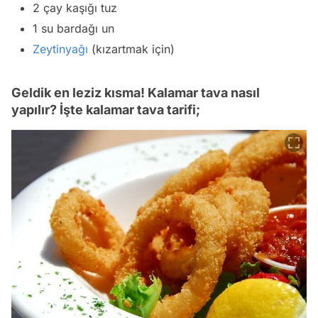
2 çay kaşığı tuz
1 su bardağı un
Zeytinyağı
(kızartmak için)
Geldik en leziz kısma! Kalamar tava nasıl
yapılır? İşte kalamar tava tarifi;