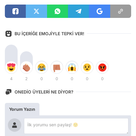
BU İÇERİĞE EMOJİYLE TEPKİ VER!
4
2
0
0
0
0
0
ONEDİO ÜYELERİ NE DİYOR?
Yorum Yazın