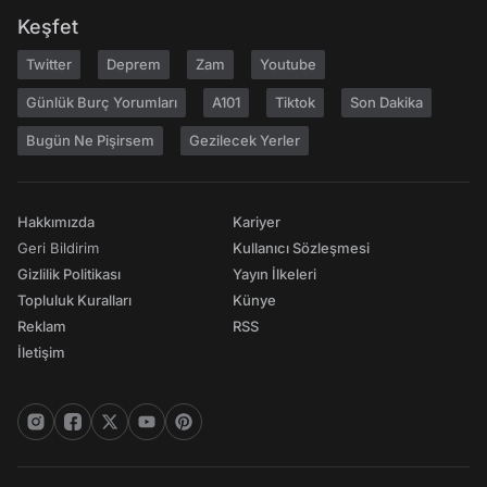
Keşfet
Twitter
Deprem
Zam
Youtube
Günlük Burç Yorumları
A101
Tiktok
Son Dakika
Bugün Ne Pişirsem
Gezilecek Yerler
Hakkımızda
Kariyer
Geri Bildirim
Kullanıcı Sözleşmesi
Gizlilik Politikası
Yayın İlkeleri
Topluluk Kuralları
Künye
Reklam
RSS
İletişim