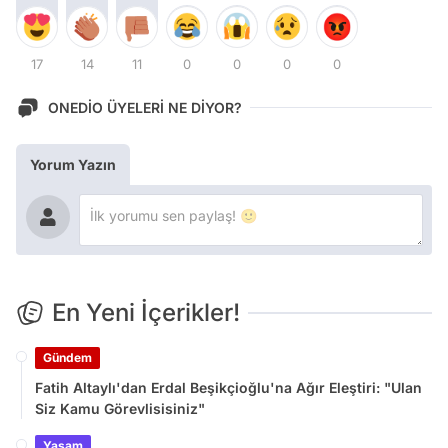
17
14
11
0
0
0
0
ONEDİO ÜYELERİ NE DİYOR?
Yorum Yazın
En Yeni İçerikler!
Gündem
Fatih Altaylı'dan Erdal Beşikçioğlu'na Ağır Eleştiri: "Ulan
Siz Kamu Görevlisisiniz"
Yaşam