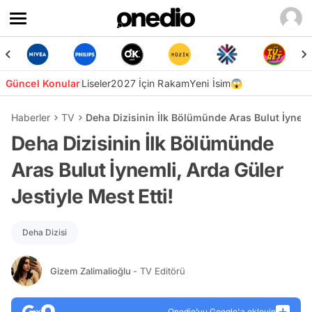
Güncel Konular
Liseler
2027 İçin Rakam
Yeni İsim😱
Haberler
TV
Deha Dizisinin İlk Bölümünde Aras Bulut İynemli
Deha Dizisinin İlk Bölümünde
Aras Bulut İynemli, Arda Güler
Jestiyle Mest Etti!
Deha Dizisi
Gizem Zalimalioğlu
- TV Editörü
Onedio’yu Google'a ekleyin