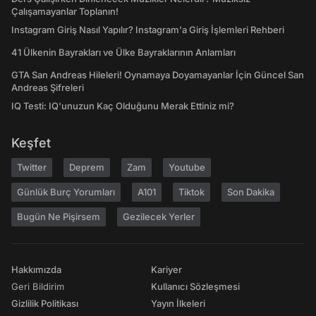
Çalışamayanlar Toplanın!
Instagram Giriş Nasıl Yapılır? Instagram'a Giriş İşlemleri Rehberi
41 Ülkenin Bayrakları ve Ülke Bayraklarının Anlamları
GTA San Andreas Hileleri! Oynamaya Doyamayanlar İçin Güncel San
Andreas Şifreleri
IQ Testi: IQ'unuzun Kaç Olduğunu Merak Ettiniz mi?
Keşfet
Twitter
Deprem
Zam
Youtube
Günlük Burç Yorumları
A101
Tiktok
Son Dakika
Bugün Ne Pişirsem
Gezilecek Yerler
Hakkımızda
Kariyer
Geri Bildirim
Kullanıcı Sözleşmesi
Gizlilik Politikası
Yayın İlkeleri