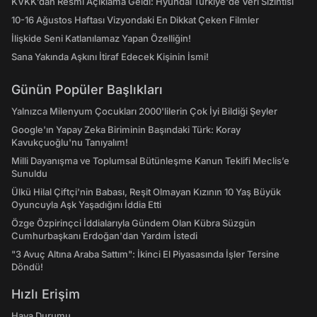
KVKK’dan Resmi Açıklama Geldi: Hyundai Türkiye'de Veri Sızıntısı
10-16 Ağustos Haftası Vizyondaki En Dikkat Çeken Filmler
İlişkide Seni Katlanılamaz Yapan Özelliğin!
Sana Yakında Aşkını İtiraf Edecek Kişinin İsmi!
Günün Popüler Başlıkları
Yalnızca Milenyum Çocukları 2000'lilerin Çok İyi Bildiği Şeyler
Google'ın Yapay Zeka Biriminin Başındaki Türk: Koray
Kavukçuoğlu'nu Tanıyalım!
Milli Dayanışma ve Toplumsal Bütünleşme Kanun Teklifi Meclis’e
Sunuldu
Ülkü Hilal Çiftçi'nin Babası, Reşit Olmayan Kızının 10 Yaş Büyük
Oyuncuyla Aşk Yaşadığını İddia Etti
Özge Özpirinçci İddialarıyla Gündem Olan Kübra Süzgün
Cumhurbaşkanı Erdoğan'dan Yardım İstedi
"3 Avuç Altına Araba Sattım": İkinci El Piyasasında İşler Tersine
Döndü!
Hızlı Erişim
Hava Durumu