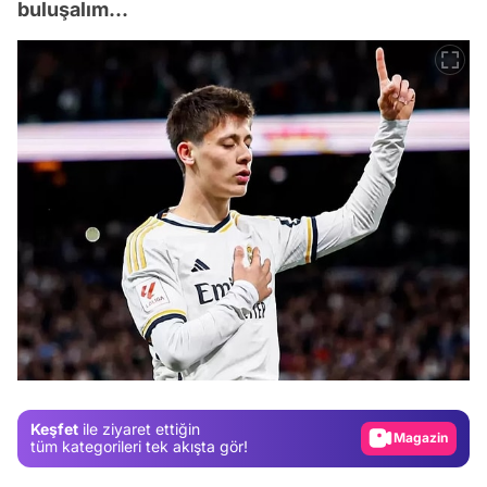
buluşalım...
Video
Test
Gündem
Magazin
Keşfet
ile ziyaret ettiğin
Video
tüm kategorileri tek akışta gör!
Test