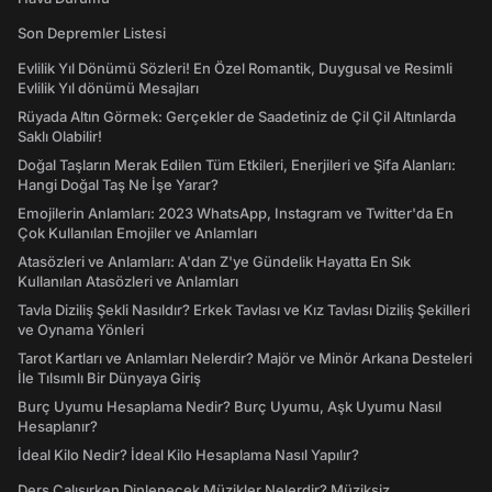
Son Depremler Listesi
Evlilik Yıl Dönümü Sözleri! En Özel Romantik, Duygusal ve Resimli
Evlilik Yıl dönümü Mesajları
Rüyada Altın Görmek: Gerçekler de Saadetiniz de Çil Çil Altınlarda
Saklı Olabilir!
Doğal Taşların Merak Edilen Tüm Etkileri, Enerjileri ve Şifa Alanları:
Hangi Doğal Taş Ne İşe Yarar?
Emojilerin Anlamları: 2023 WhatsApp, Instagram ve Twitter'da En
Çok Kullanılan Emojiler ve Anlamları
Atasözleri ve Anlamları: A'dan Z'ye Gündelik Hayatta En Sık
Kullanılan Atasözleri ve Anlamları
Tavla Diziliş Şekli Nasıldır? Erkek Tavlası ve Kız Tavlası Diziliş Şekilleri
ve Oynama Yönleri
Tarot Kartları ve Anlamları Nelerdir? Majör ve Minör Arkana Desteleri
İle Tılsımlı Bir Dünyaya Giriş
Burç Uyumu Hesaplama Nedir? Burç Uyumu, Aşk Uyumu Nasıl
Hesaplanır?
İdeal Kilo Nedir? İdeal Kilo Hesaplama Nasıl Yapılır?
Ders Çalışırken Dinlenecek Müzikler Nelerdir? Müziksiz