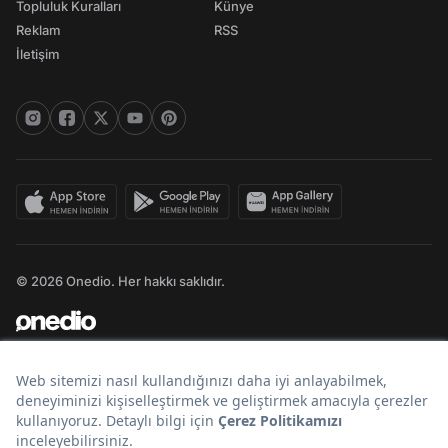
Topluluk Kuralları
Künye
Reklam
RSS
İletişim
© 2026 Onedio. Her hakkı saklıdır.
Bir
markasıdır.