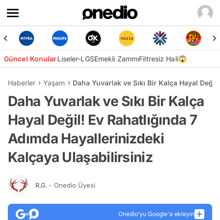
Güncel Konular
Liseler-LGS
Emekli Zammı
Filtresiz Hali😱
Haberler
Yaşam
Daha Yuvarlak ve Sıkı Bir Kalça Hayal Değil
Daha Yuvarlak ve Sıkı Bir Kalça
Hayal Değil! Ev Rahatlığında 7
Adımda Hayallerinizdeki
Kalçaya Ulaşabilirsiniz
R.G.
- Onedio Üyesi
Onedio’yu Google'a ekleyin