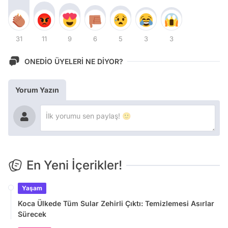
31
11
9
6
5
3
3
ONEDİO ÜYELERİ NE DİYOR?
Yorum Yazın
En Yeni İçerikler!
Yaşam
Koca Ülkede Tüm Sular Zehirli Çıktı: Temizlemesi Asırlar
Sürecek