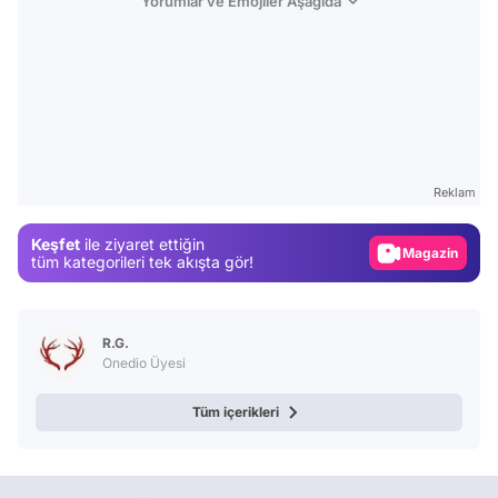
Yorumlar ve Emojiler Aşağıda
Video
Test
Reklam
Gündem
Keşfet
ile ziyaret ettiğin
Magazin
tüm kategorileri tek akışta gör!
Video
Test
R.G.
Onedio Üyesi
Tüm içerikleri