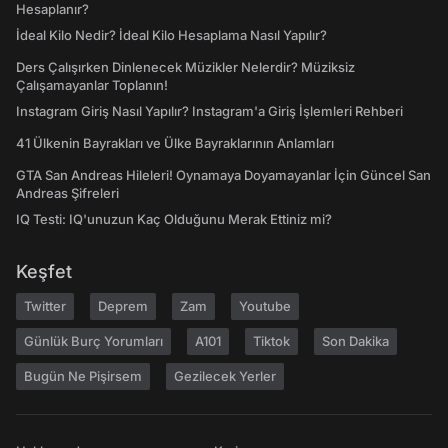
Hesaplanır?
İdeal Kilo Nedir? İdeal Kilo Hesaplama Nasıl Yapılır?
Ders Çalışırken Dinlenecek Müzikler Nelerdir? Müziksiz
Çalışamayanlar Toplanın!
Instagram Giriş Nasıl Yapılır? Instagram'a Giriş İşlemleri Rehberi
41 Ülkenin Bayrakları ve Ülke Bayraklarının Anlamları
GTA San Andreas Hileleri! Oynamaya Doyamayanlar İçin Güncel San
Andreas Şifreleri
IQ Testi: IQ'unuzun Kaç Olduğunu Merak Ettiniz mi?
Keşfet
Twitter
Deprem
Zam
Youtube
Günlük Burç Yorumları
A101
Tiktok
Son Dakika
Bugün Ne Pişirsem
Gezilecek Yerler