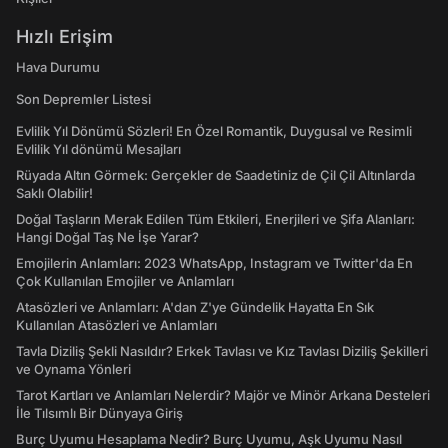
Hızlı Erişim
Hava Durumu
Son Depremler Listesi
Evlilik Yıl Dönümü Sözleri! En Özel Romantik, Duygusal ve Resimli
Evlilik Yıl dönümü Mesajları
Rüyada Altın Görmek: Gerçekler de Saadetiniz de Çil Çil Altınlarda
Saklı Olabilir!
Doğal Taşların Merak Edilen Tüm Etkileri, Enerjileri ve Şifa Alanları:
Hangi Doğal Taş Ne İşe Yarar?
Emojilerin Anlamları: 2023 WhatsApp, Instagram ve Twitter'da En
Çok Kullanılan Emojiler ve Anlamları
Atasözleri ve Anlamları: A'dan Z'ye Gündelik Hayatta En Sık
Kullanılan Atasözleri ve Anlamları
Tavla Diziliş Şekli Nasıldır? Erkek Tavlası ve Kız Tavlası Diziliş Şekilleri
ve Oynama Yönleri
Tarot Kartları ve Anlamları Nelerdir? Majör ve Minör Arkana Desteleri
İle Tılsımlı Bir Dünyaya Giriş
Burç Uyumu Hesaplama Nedir? Burç Uyumu, Aşk Uyumu Nasıl