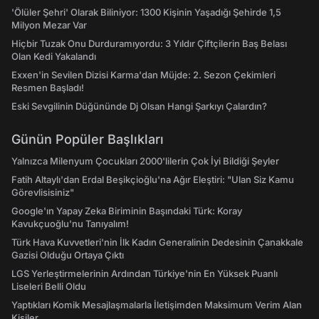
'Ölüler Şehri' Olarak Biliniyor: 1300 Kişinin Yaşadığı Şehirde 1,5
Milyon Mezar Var
Hiçbir Tuzak Onu Durduramıyordu: 3 Yıldır Çiftçilerin Baş Belası
Olan Kedi Yakalandı
Exxen'in Sevilen Dizisi Karma'dan Müjde: 2. Sezon Çekimleri
Resmen Başladı!
Eski Sevgilinin Düğününde Dj Olsan Hangi Şarkıyı Çalardın?
Günün Popüler Başlıkları
Yalnızca Milenyum Çocukları 2000'lilerin Çok İyi Bildiği Şeyler
Fatih Altaylı'dan Erdal Beşikçioğlu'na Ağır Eleştiri: "Ulan Siz Kamu
Görevlisisiniz"
Google'ın Yapay Zeka Biriminin Başındaki Türk: Koray
Kavukçuoğlu'nu Tanıyalım!
Türk Hava Kuvvetleri'nin İlk Kadın Generalinin Dedesinin Çanakkale
Gazisi Olduğu Ortaya Çıktı
LGS Yerleştirmelerinin Ardından Türkiye'nin En Yüksek Puanlı
Liseleri Belli Oldu
Yaptıkları Komik Mesajlaşmalarla İletişimden Maksimum Verim Alan
Kişiler