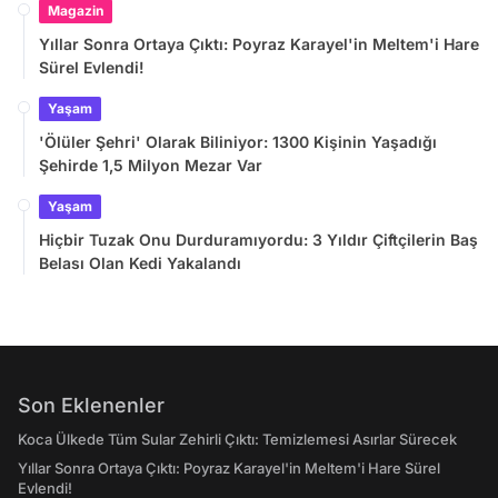
Magazin
Yıllar Sonra Ortaya Çıktı: Poyraz Karayel'in Meltem'i Hare
Sürel Evlendi!
Yaşam
'Ölüler Şehri' Olarak Biliniyor: 1300 Kişinin Yaşadığı
Şehirde 1,5 Milyon Mezar Var
Yaşam
Hiçbir Tuzak Onu Durduramıyordu: 3 Yıldır Çiftçilerin Baş
Belası Olan Kedi Yakalandı
Son Eklenenler
Koca Ülkede Tüm Sular Zehirli Çıktı: Temizlemesi Asırlar Sürecek
Yıllar Sonra Ortaya Çıktı: Poyraz Karayel'in Meltem'i Hare Sürel
Evlendi!