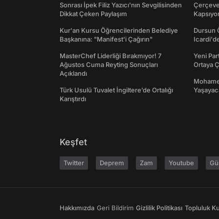
Sonrası İpek Filiz Yazıcı'nın Sevgilisinden
Çerçeve 
Dikkat Çeken Paylaşım
Kapsıyo
Kur'an Kursu Öğrencilerinden Belediye
Dursun 
Başkanına: "Manifest’i Çağırın"
Icardi'd
MasterChef Liderliği Bırakmıyor! 7
Yeni Par
Ağustos Cuma Reyting Sonuçları
Ortaya Ç
Açıklandı
Mohamed
Türk Usulü Tuvalet İngiltere’de Ortalığı
Yaşayaca
Karıştırdı
Keşfet
Twitter
Deprem
Zam
Youtube
Gü
Hakkımızda
Geri Bildirim
Gizlilik Politikası
Topluluk Kur