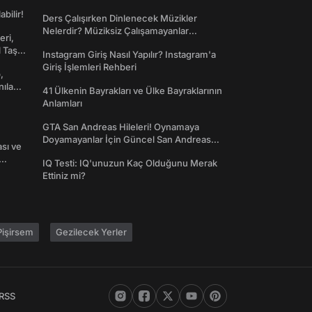
abilir!
Ders Çalışırken Dinlenecek Müzikler
Nelerdir? Müziksiz Çalışamayanlar
eri,
Toplanın!
l Taş
Instagram Giriş Nasıl Yapılır? Instagram'a
Giriş İşlemleri Rehberi
,
nılan
41 Ülkenin Bayrakları ve Ülke Bayraklarının
Anlamları
GTA San Andreas Hileleri! Oynamaya
Doyamayanlar İçin Güncel San Andreas
ası ve
Şifreleri
IQ Testi: IQ'unuzun Kaç Olduğunu Merak
Ettiniz mi?
işirsem
Gezilecek Yerler
RSS