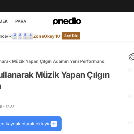
MEK
PARA
Önce👀
ZoneOkey 101
Seri Diz
narak Müzik Yapan Çılgın Adamın Yeni Performansı
llanarak Müzik Yapan Çılgın
ı
5 - 12:33
en kaynak olarak ekleyin