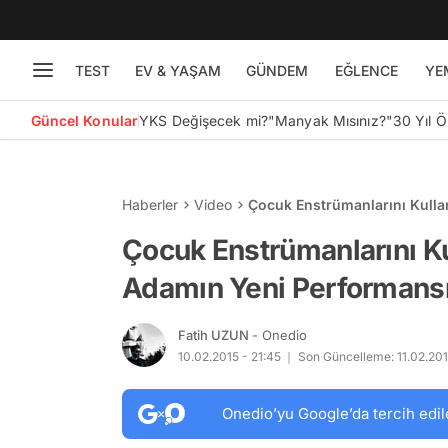
TEST
EV & YAŞAM
GÜNDEM
EĞLENCE
YE
Güncel Konular
YKS Değişecek mi?
"Manyak Mısınız?"
30 Yıl 
Haberler
Video
Çocuk Enstrümanlarını Kulla
Çocuk Enstrümanlarını Ku
Adamın Yeni Performans
Fatih UZUN
- Onedio
10.02.2015 - 21:45
Son Güncelleme: 11.02.201
Onedio’yu Google’da tercih edil