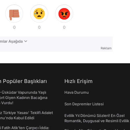
0
0
0
mlar Aşağıda
Reklam
 Popüler Başlıkları
Hızlı Erişim
ş-Üsküdar Vapurunda Yaşlı
Hava Durumu
ort Giyen Kadının Bacağına
a Vurdu!
Son Depremler Listesi
z Türkiye Yasası’ Teklifi Adalet
Evlilik Yıl Dönümü Sözleri! En Özel
nu'nda Kabul Edildi
Romantik, Duygusal ve Resimli Evlilik 
dönümü Mesajları
 Fatih Atik'ten Çarpıcı İddia: