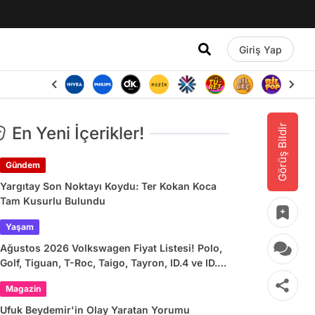
Giriş Yap
Görüş Bildir
En Yeni İçerikler!
Gündem
Yargıtay Son Noktayı Koydu: Ter Kokan Koca
Tam Kusurlu Bulundu
Yaşam
Ağustos 2026 Volkswagen Fiyat Listesi! Polo,
Golf, Tiguan, T-Roc, Taigo, Tayron, ID.4 ve ID.7
Güncel Fiyatları
Magazin
Ufuk Beydemir'in Olay Yaratan Yorumu