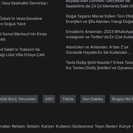
Rüyada Altın Görmek: Gerçekler de
Yasa Selahattin Demirtaş'ı
Saadetiniz de Çil Çil Altınlarda Saklı Ol
r
Doğal Taşların Merak Edilen Tüm Etkil
Özbek'in Veda Davetine
Enerjileri ve Şifa Alanları: Hangi Doğa
en Soğuk Yanıt
Ne İşe Yarar?
Emojilerin Anlamları: 2023 WhatsApp
ti Genel Merkezi'nin Kirası
Instagram ve Twitter'da En Çok Kulla
ıktı
Emojiler ve Anlamları
Atasözleri ve Anlamları: A'dan Z'ye
 Salah'ın Trabzon'da
Gündelik Hayatta En Sık Kullanılan
ğı Lüks Villa Ortaya Çıktı
Atasözleri ve Anlamları
Tavla Diziliş Şekli Nasıldır? Erkek Tavl
Kız Tavlası Diziliş Şekilleri ve Oynama
Yönleri
nlük Burç Yorumları
A101
Tiktok
Son Dakika
Bugün Ne P
alları
Reklam
İletişim
Kariyer
Kullanıcı Sözleşmesi
Yayın İlkeleri
Künye