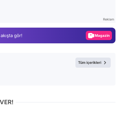
Video
Test
Reklam
Gündem
 akışta gör!
Magazin
Video
Test
Tüm içerikleri
 VER!