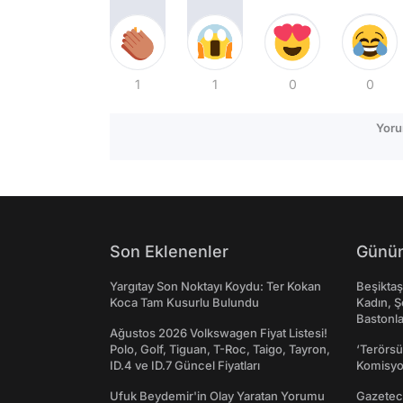
1
1
0
0
Yoru
Son Eklenenler
Günün
Yargıtay Son Noktayı Koydu: Ter Kokan
Beşikta
Koca Tam Kusurlu Bulundu
Kadın, Ş
Bastonl
Ağustos 2026 Volkswagen Fiyat Listesi!
Polo, Golf, Tiguan, T-Roc, Taigo, Tayron,
‘Terörsü
ID.4 ve ID.7 Güncel Fiyatları
Komisyo
Ufuk Beydemir'in Olay Yaratan Yorumu
Gazeteci