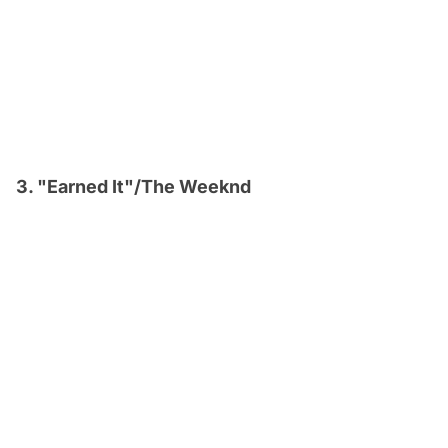
3. "Earned It"/The Weeknd