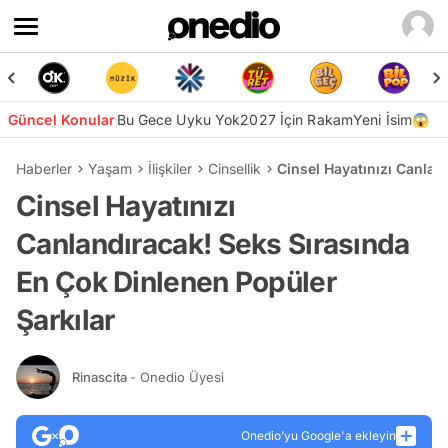
Güncel Konular
Bu Gece Uyku Yok
2027 İçin Rakam
Yeni İsim😱
Haberler
Yaşam
İlişkiler
Cinsellik
Cinsel Hayatınızı Canlan
Cinsel Hayatınızı
Canlandıracak! Seks Sırasında
En Çok Dinlenen Popüler
Şarkılar
Rinascita
- Onedio Üyesi
Onedio’yu Google'a ekleyin