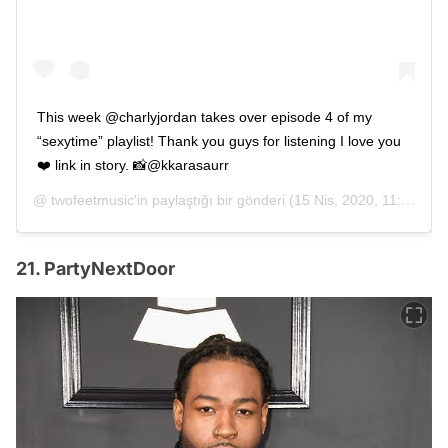
This week @charlyjordan takes over episode 4 of my
“sexytime” playlist! Thank you guys for listening I love you
❤️ link in story. 📸@kkarasaurr
@
twofeetmusic
'in paylaştığı bir gönderi (
15 Nis, 2020, 11:16öö PDT
21. PartyNextDoor