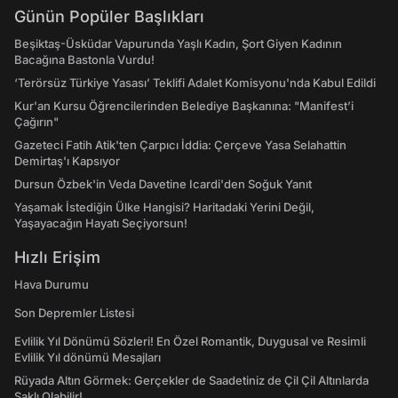
Günün Popüler Başlıkları
Beşiktaş-Üsküdar Vapurunda Yaşlı Kadın, Şort Giyen Kadının
Bacağına Bastonla Vurdu!
‘Terörsüz Türkiye Yasası’ Teklifi Adalet Komisyonu'nda Kabul Edildi
Kur'an Kursu Öğrencilerinden Belediye Başkanına: "Manifest’i
Çağırın"
Gazeteci Fatih Atik'ten Çarpıcı İddia: Çerçeve Yasa Selahattin
Demirtaş'ı Kapsıyor
Dursun Özbek'in Veda Davetine Icardi'den Soğuk Yanıt
Yaşamak İstediğin Ülke Hangisi? Haritadaki Yerini Değil,
Yaşayacağın Hayatı Seçiyorsun!
Hızlı Erişim
Hava Durumu
Son Depremler Listesi
Evlilik Yıl Dönümü Sözleri! En Özel Romantik, Duygusal ve Resimli
Evlilik Yıl dönümü Mesajları
Rüyada Altın Görmek: Gerçekler de Saadetiniz de Çil Çil Altınlarda
Saklı Olabilir!