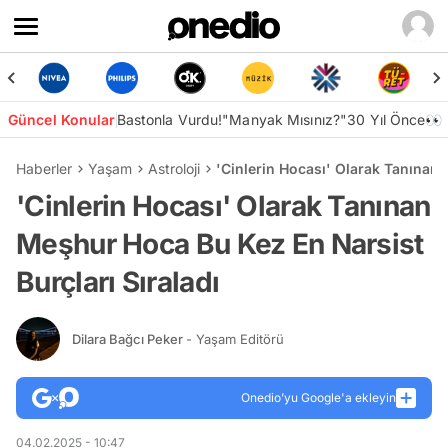
Güncel Konular
Bastonla Vurdu!
"Manyak Mısınız?"
30 Yıl Önce👀
Haberler
Yaşam
Astroloji
'Cinlerin Hocası' Olarak Tanınan 
'Cinlerin Hocası' Olarak Tanınan
Meşhur Hoca Bu Kez En Narsist
Burçları Sıraladı
Dilara Bağcı Peker
- Yaşam Editörü
Onedio’yu Google'a ekleyin
04.02.2025 - 10:47