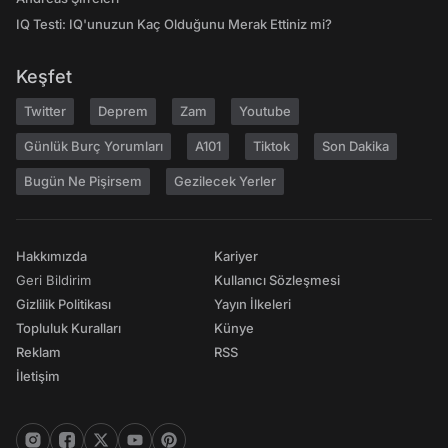
IQ Testi: IQ'unuzun Kaç Olduğunu Merak Ettiniz mi?
Keşfet
Twitter
Deprem
Zam
Youtube
Günlük Burç Yorumları
A101
Tiktok
Son Dakika
Bugün Ne Pişirsem
Gezilecek Yerler
Hakkımızda
Kariyer
Geri Bildirim
Kullanıcı Sözleşmesi
Gizlilik Politikası
Yayın İlkeleri
Topluluk Kuralları
Künye
Reklam
RSS
İletişim