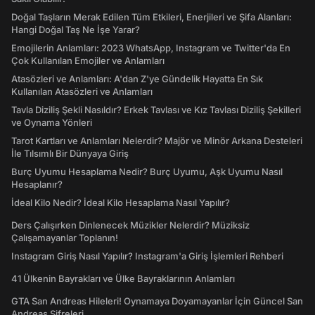
Doğal Taşların Merak Edilen Tüm Etkileri, Enerjileri ve Şifa Alanları:
Hangi Doğal Taş Ne İşe Yarar?
Emojilerin Anlamları: 2023 WhatsApp, Instagram ve Twitter'da En
Çok Kullanılan Emojiler ve Anlamları
Atasözleri ve Anlamları: A'dan Z'ye Gündelik Hayatta En Sık
Kullanılan Atasözleri ve Anlamları
Tavla Diziliş Şekli Nasıldır? Erkek Tavlası ve Kız Tavlası Diziliş Şekilleri
ve Oynama Yönleri
Tarot Kartları ve Anlamları Nelerdir? Majör ve Minör Arkana Desteleri
İle Tılsımlı Bir Dünyaya Giriş
Burç Uyumu Hesaplama Nedir? Burç Uyumu, Aşk Uyumu Nasıl
Hesaplanır?
İdeal Kilo Nedir? İdeal Kilo Hesaplama Nasıl Yapılır?
Ders Çalışırken Dinlenecek Müzikler Nelerdir? Müziksiz
Çalışamayanlar Toplanın!
Instagram Giriş Nasıl Yapılır? Instagram'a Giriş İşlemleri Rehberi
41 Ülkenin Bayrakları ve Ülke Bayraklarının Anlamları
GTA San Andreas Hileleri! Oynamaya Doyamayanlar İçin Güncel San
Andreas Şifreleri