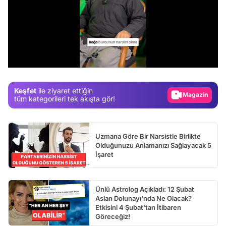
Video
Test
/
Gündem
Magazin
Keşfet
ile ziyaret ettiğin
Video
tüm kategorileri tek akışta gör!
Test
Uzmana Göre Bir Narsistle Birlikte
Olduğunuzu Anlamanızı Sağlayacak 5
İşaret
Ünlü Astrolog Açıkladı: 12 Şubat
Aslan Dolunayı'nda Ne Olacak?
Etkisini 4 Şubat'tan İtibaren
Göreceğiz!