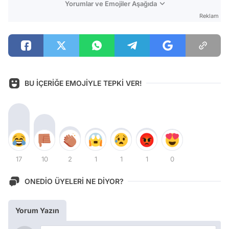
Yorumlar ve Emojiler Aşağıda
Reklam
BU İÇERİĞE EMOJİYLE TEPKİ VER!
17
10
2
1
1
1
0
ONEDİO ÜYELERİ NE DİYOR?
Yorum Yazın