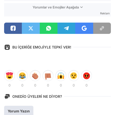
Yorumlar ve Emojiler Aşağıda
Reklam
BU İÇERİĞE EMOJİYLE TEPKİ VER!
0
0
0
0
0
0
0
ONEDİO ÜYELERİ NE DİYOR?
Yorum Yazın