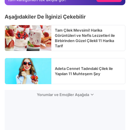
Video
Aşağıdakiler De İlginizi Çekebilir
Test
Tam Çilek Mevsimi! Harika
Görüntüleri ve Nefis Lezzetleri ile
Birbirinden Güzel Çilekli 11 Harika
Tarif
Adeta Cennet Tadındaki Çilek ile
Yapılan 11 Muhteşem Şey
Yorumlar ve Emojiler Aşağıda