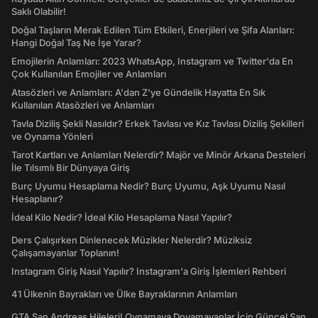
Saklı Olabilir!
Doğal Taşların Merak Edilen Tüm Etkileri, Enerjileri ve Şifa Alanları:
Hangi Doğal Taş Ne İşe Yarar?
Emojilerin Anlamları: 2023 WhatsApp, Instagram ve Twitter'da En
Çok Kullanılan Emojiler ve Anlamları
Atasözleri ve Anlamları: A'dan Z'ye Gündelik Hayatta En Sık
Kullanılan Atasözleri ve Anlamları
Tavla Diziliş Şekli Nasıldır? Erkek Tavlası ve Kız Tavlası Diziliş Şekilleri
ve Oynama Yönleri
Tarot Kartları ve Anlamları Nelerdir? Majör ve Minör Arkana Desteleri
İle Tılsımlı Bir Dünyaya Giriş
Burç Uyumu Hesaplama Nedir? Burç Uyumu, Aşk Uyumu Nasıl
Hesaplanır?
İdeal Kilo Nedir? İdeal Kilo Hesaplama Nasıl Yapılır?
Ders Çalışırken Dinlenecek Müzikler Nelerdir? Müziksiz
Çalışamayanlar Toplanın!
Instagram Giriş Nasıl Yapılır? Instagram'a Giriş İşlemleri Rehberi
41 Ülkenin Bayrakları ve Ülke Bayraklarının Anlamları
GTA San Andreas Hileleri! Oynamaya Doyamayanlar İçin Güncel San