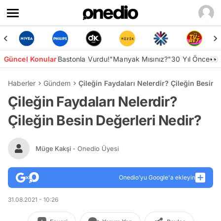
Güncel Konular
Bastonla Vurdu!
"Manyak Mısınız?"
30 Yıl Önce👀
Haberler
Gündem
Çileğin Faydaları Nelerdir? Çileğin Besin 
Çileğin Faydaları Nelerdir?
Çileğin Besin Değerleri Nedir?
Müge Kakşi
- Onedio Üyesi
Onedio’yu Google'a ekleyin
31.08.2021 - 10:26