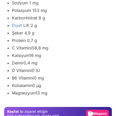
Sodyum 1 mg
Potasyum 153 mg
Karbonhidrat 8 g
Diyet
Lifi 2 g
Şeker 4,9 g
Protein 0,7 g
C Vitamini58,8 mg
Kalsiyum16 mg
Demir0,4 mg
D Vitamini0 IU
B6 Vitamini0 mg
Kobalamin0 µg
Video
Magnezyum13 mg
Test
Gündem
Keşfet
ile ziyaret ettiğin
Magazin
tüm kategorileri tek akışta gör!