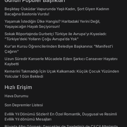
Günün Popüler Başlıkları
Beşiktaş-Üsküdar Vapurunda Yaşlı Kadın, Şort Giyen Kadının
Bacağına Bastonla Vurdu!
Yaşamak İstediğin Ülke Hangisi? Haritadaki Yerini Değil,
Yaşayacağın Hayatı Seçiyorsun!
Sokak Röportajında Gurbetçi Türkiye ile Avrupa'yı Kıyasladı:
"Türkiye’deki Yolların Çoğu Avrupa’da Yok"
Kur'an Kursu Öğrencilerinden Belediye Başkanına: "Manifest’i
Çağırın"
Uzun Süredir Kanserle Mücadele Eden Şarkıcı Cansever Hayatını
Kaybetti
Kemerini Takmadığı İçin Uçak Kalkamadı: Küçük Çocuk Yüzünden
Yolcular 1 Gün Bekledi
Hızlı Erişim
Hava Durumu
Son Depremler Listesi
Evlilik Yıl Dönümü Sözleri! En Özel Romantik, Duygusal ve Resimli
Evlilik Yıl dönümü Mesajları
Rüyada Altın Görmek: Gerçekler de Saadetiniz de Çil Çil Altınlarda