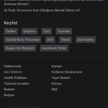
Andreas Şifreleri
IQ Testi: IQ'unuzun Kaç Olduğunu Merak Ettiniz mi?
Keşfet
Twitter
Deprem
Zam
Youtube
Günlük Burç Yorumları
A101
Tiktok
Son Dakika
Bugün Ne Pişirsem
Gezilecek Yerler
Hakkımızda
Kariyer
Geri Bildirim
Kullanıcı Sözleşmesi
Gizlilik Politikası
Yayın İlkeleri
Topluluk Kuralları
Künye
Reklam
RSS
İletişim