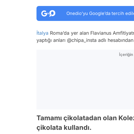
Onedio’yu Google’da tercih edil
İtalya
Roma’da yer alan Flavianus Amfitiyatr
yaptığı anları @chipa_insta adlı hesabından 
İçeriği
Tamamı çikolatadan olan Kole
çikolata kullandı.