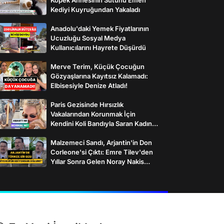
Kediyi Kuyruğundan Yakaladı
Anadolu'daki Yemek Fiyatlarının
Ucuzluğu Sosyal Medya
Kullanıcılarını Hayrete Düşürdü
Merve Terim, Küçük Çocuğun
Gözyaşlarına Kayıtsız Kalamadı:
Elbisesiyle Denize Atladı!
Paris Gezisinde Hırsızlık
Vakalarından Korunmak İçin
Kendini Koli Bandıyla Saran Kadının
İlginç Önlemleri
Malzemeci Sandı, Arjantin'in Don
Corleone'si Çıktı: Emre Tilev'den
Yıllar Sonra Gelen Noray Nakis
İtirafı