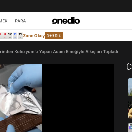
MEK
PARA
Zone Okey
Seri Diz
elerinden Kolezyum’u Yapan Adam Emeğiyle Alkışları Topladı