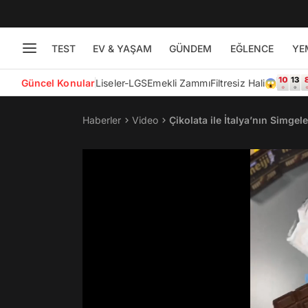
TEST
EV & YAŞAM
GÜNDEM
EĞLENCE
YE
Güncel Konular
Liseler-LGS
Emekli Zammı
Filtresiz Hali😱
Haberler
Video
Çikolata ile İtalya’nın Simg