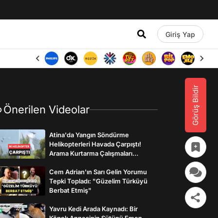
Giriş Yap
Görüş Bildir
Önerilen Videolar
Atina'da Yangın Söndürme
Helikopterleri Havada Çarpıştı!
Arama Kurtarma Çalışmaları
Başlatıldı
Cem Adrian'ın Sarı Gelin Yorumu
Tepki Topladı: "Güzelim Türküyü
Berbat Etmiş"
Yavru Kedi Arada Kaynadı: Bir
Köpek Annesinin Sütünü Emen