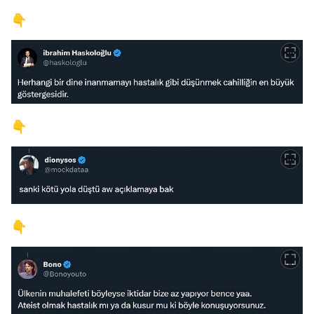
👇
👇
👇