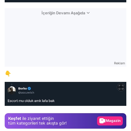
İçeriğin Devamı Aşağıda
Reklam
👇
Video
Test
Gündem
Keşfet
ile ziyaret ettiğin
Magazin
tüm kategorileri tek akışta gör!
Video