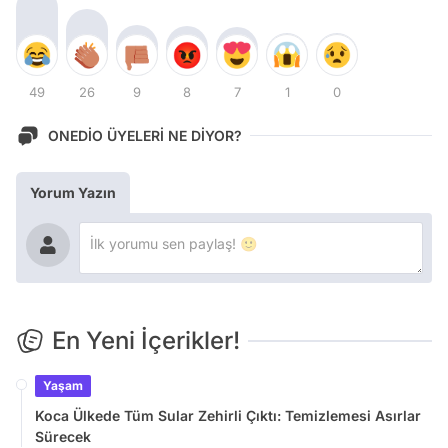
49
26
9
8
7
1
0
ONEDİO ÜYELERİ NE DİYOR?
Yorum Yazın
En Yeni İçerikler!
Yaşam
Koca Ülkede Tüm Sular Zehirli Çıktı: Temizlemesi Asırlar
Sürecek