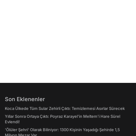
Son Eklenenler
Koca Ülkede Tüm Sular Zehirli Çıktı: Temizlemesi Asırlar Sürecek
Yıllar Sonra Ortaya Çıktı: Poyraz Karayel'in Meltem'i Hare Sürel
Evlendi!
'Ölüler Şehri' Olarak Biliniyor: 1300 Kişinin Yaşadığı Şehirde 1,5
Milyon Mezar Var