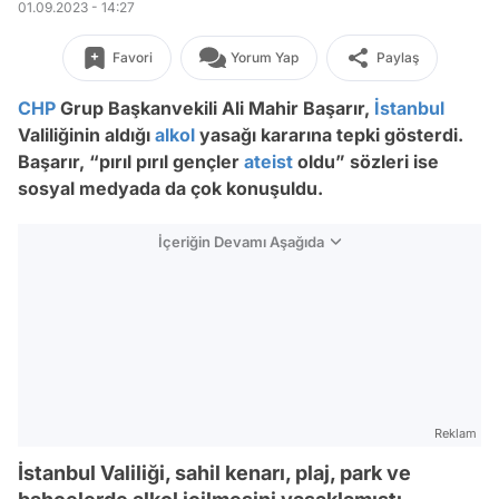
01.09.2023 - 14:27
Favori
Yorum Yap
Paylaş
CHP
Grup Başkanvekili Ali Mahir Başarır,
İstanbul
Valiliğinin aldığı
alkol
yasağı kararına tepki gösterdi.
Başarır, “pırıl pırıl gençler
ateist
oldu” sözleri ise
sosyal medyada da çok konuşuldu.
İçeriğin Devamı Aşağıda
Reklam
İstanbul Valiliği, sahil kenarı, plaj, park ve