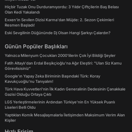
Hiçbir Tuzak Onu Durduramıyordu: 3 Yıldır Çiftçilerin Baş Belası
Olan Kedi Yakalandı
Exxen'in Sevilen Dizisi Karma'dan Müjde: 2. Sezon Çekimleri
Resmen Başladı!
Eski Sevgilinin Düğününde Dj Olsan Hangi Şarkıyı Çalardın?
Günün Popüler Başlıkları
Yalnızca Milenyum Çocukları 2000'lilerin Çok İyi Bildiği Şeyler
Fatih Altaylı'dan Erdal Beşikçioğlu'na Ağır Eleştiri: "Ulan Siz Kamu
Görevlisisiniz"
Google'ın Yapay Zeka Biriminin Başındaki Türk: Koray
Kavukçuoğlu'nu Tanıyalım!
Türk Hava Kuvvetleri'nin İlk Kadın Generalinin Dedesinin Çanakkale
Gazisi Olduğu Ortaya Çıktı
LGS Yerleştirmelerinin Ardından Türkiye'nin En Yüksek Puanlı
Liseleri Belli Oldu
Yaptıkları Komik Mesajlaşmalarla İletişimden Maksimum Verim Alan
Kişiler
Hızlı Erişim