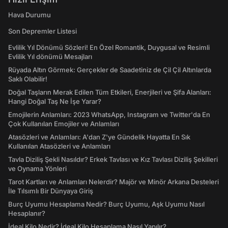
Hava Durumu
Son Depremler Listesi
Evlilik Yıl Dönümü Sözleri! En Özel Romantik, Duygusal ve Resimli
Evlilik Yıl dönümü Mesajları
Rüyada Altın Görmek: Gerçekler de Saadetiniz de Çil Çil Altınlarda
Saklı Olabilir!
Doğal Taşların Merak Edilen Tüm Etkileri, Enerjileri ve Şifa Alanları:
Hangi Doğal Taş Ne İşe Yarar?
Emojilerin Anlamları: 2023 WhatsApp, Instagram ve Twitter'da En
Çok Kullanılan Emojiler ve Anlamları
Atasözleri ve Anlamları: A'dan Z'ye Gündelik Hayatta En Sık
Kullanılan Atasözleri ve Anlamları
Tavla Diziliş Şekli Nasıldır? Erkek Tavlası ve Kız Tavlası Diziliş Şekilleri
ve Oynama Yönleri
Tarot Kartları ve Anlamları Nelerdir? Majör ve Minör Arkana Desteleri
İle Tılsımlı Bir Dünyaya Giriş
Burç Uyumu Hesaplama Nedir? Burç Uyumu, Aşk Uyumu Nasıl
Hesaplanır?
İdeal Kilo Nedir? İdeal Kilo Hesaplama Nasıl Yapılır?