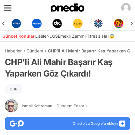
Güncel Konular
Liseler-LGS
Emekli Zammı
Filtresiz Hali😱
Haberler
Gündem
CHP’li Ali Mahir Başarır Kaş Yaparken Göz
CHP’li Ali Mahir Başarır Kaş
Yaparken Göz Çıkardı!
CHP
İsmail Kahraman
- Gündem Editörü
Onedio’yu Google'a ekleyin