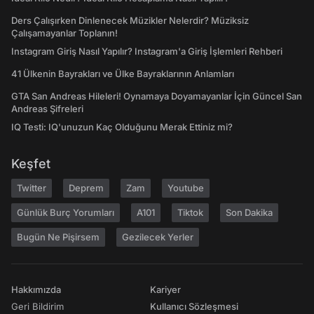
Ders Çalışırken Dinlenecek Müzikler Nelerdir? Müziksiz
Çalışamayanlar Toplanın!
Instagram Giriş Nasıl Yapılır? Instagram'a Giriş İşlemleri Rehberi
41 Ülkenin Bayrakları ve Ülke Bayraklarının Anlamları
GTA San Andreas Hileleri! Oynamaya Doyamayanlar İçin Güncel San
Andreas Şifreleri
IQ Testi: IQ'unuzun Kaç Olduğunu Merak Ettiniz mi?
Keşfet
Twitter
Deprem
Zam
Youtube
Günlük Burç Yorumları
A101
Tiktok
Son Dakika
Bugün Ne Pişirsem
Gezilecek Yerler
Hakkımızda
Kariyer
Geri Bildirim
Kullanıcı Sözleşmesi