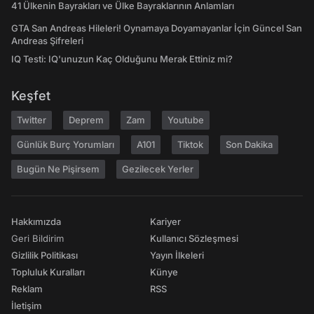
41 Ülkenin Bayrakları ve Ülke Bayraklarının Anlamları
GTA San Andreas Hileleri! Oynamaya Doyamayanlar İçin Güncel San
Andreas Şifreleri
IQ Testi: IQ'unuzun Kaç Olduğunu Merak Ettiniz mi?
Keşfet
Twitter
Deprem
Zam
Youtube
Günlük Burç Yorumları
A101
Tiktok
Son Dakika
Bugün Ne Pişirsem
Gezilecek Yerler
Hakkımızda
Kariyer
Geri Bildirim
Kullanıcı Sözleşmesi
Gizlilik Politikası
Yayın İlkeleri
Topluluk Kuralları
Künye
Reklam
RSS
İletişim