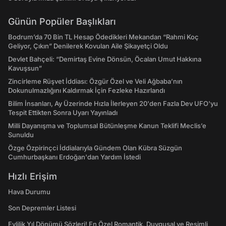
Günün Popüler Başlıkları
Bodrum’da 70 Bin TL Hesap Ödedikleri Mekandan “Rahmi Koç
Geliyor, Çıkın” Denilerek Kovulan Aile Şikayetçi Oldu
Devlet Bahçeli: “Demirtaş Evine Dönsün, Öcalan Umut Hakkına
Kavuşsun”
Zincirleme Rüşvet İddiası: Özgür Özel ve Veli Ağbaba’nın
Dokunulmazlığını Kaldırmak İçin Fezleke Hazırlandı
Bilim İnsanları, Ay Üzerinde Hızla İlerleyen 20'den Fazla Dev UFO'yu
Tespit Ettikten Sonra Uyarı Yayınladı
Milli Dayanışma ve Toplumsal Bütünleşme Kanun Teklifi Meclis’e
Sunuldu
Özge Özpirinçci İddialarıyla Gündem Olan Kübra Süzgün
Cumhurbaşkanı Erdoğan'dan Yardım İstedi
Hızlı Erişim
Hava Durumu
Son Depremler Listesi
Evlilik Yıl Dönümü Sözleri! En Özel Romantik, Duygusal ve Resimli