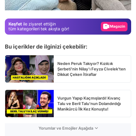
Test
Gündem
Keşfet
ile ziyaret ettiğin
Magazin
tüm kategorileri tek akışta gör!
Video
Bu içerikler de ilginizi çekebilir:
Test
Neden Peruk Takıyor? Kızılcık
Şerbeti'nin Nilay'ı Feyza Civelek'ten
Dikkat Çeken İtiraflar
Vurgun Yapıp Kaçmışlardı! Kıvanç
Talu ve Beril Talu'nun Dolandırdığı
Manikürcü İlk Kez Konuştu!
Yorumlar ve Emojiler Aşağıda