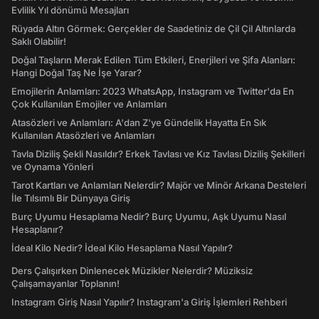
Evlilik Yıl dönümü Mesajları
Rüyada Altın Görmek: Gerçekler de Saadetiniz de Çil Çil Altınlarda
Saklı Olabilir!
Doğal Taşların Merak Edilen Tüm Etkileri, Enerjileri ve Şifa Alanları:
Hangi Doğal Taş Ne İşe Yarar?
Emojilerin Anlamları: 2023 WhatsApp, Instagram ve Twitter'da En
Çok Kullanılan Emojiler ve Anlamları
Atasözleri ve Anlamları: A'dan Z'ye Gündelik Hayatta En Sık
Kullanılan Atasözleri ve Anlamları
Tavla Diziliş Şekli Nasıldır? Erkek Tavlası ve Kız Tavlası Diziliş Şekilleri
ve Oynama Yönleri
Tarot Kartları ve Anlamları Nelerdir? Majör ve Minör Arkana Desteleri
İle Tılsımlı Bir Dünyaya Giriş
Burç Uyumu Hesaplama Nedir? Burç Uyumu, Aşk Uyumu Nasıl
Hesaplanır?
İdeal Kilo Nedir? İdeal Kilo Hesaplama Nasıl Yapılır?
Ders Çalışırken Dinlenecek Müzikler Nelerdir? Müziksiz
Çalışamayanlar Toplanın!
Instagram Giriş Nasıl Yapılır? Instagram'a Giriş İşlemleri Rehberi