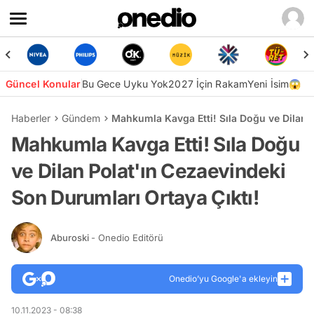
Güncel Konular
Bu Gece Uyku Yok
2027 İçin Rakam
Yeni İsim😱
Haberler
Gündem
Mahkumla Kavga Etti! Sıla Doğu ve Dilan P
Mahkumla Kavga Etti! Sıla Doğu
ve Dilan Polat'ın Cezaevindeki
Son Durumları Ortaya Çıktı!
Aburoski
- Onedio Editörü
Onedio’yu Google'a ekleyin
10.11.2023 - 08:38