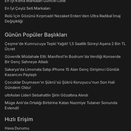
En İyi Klima Markaları Güncel Liste
En İyi Çeyiz Seti Markaları
Rolü İçin Gözünü Kırpmadı! Nezaket Erden'den Ultra Radikal İmaj
Değişikliği
Günün Popüler Başlıkları
Çeşme'de Kumrucuya Tepki Yağdı! 1,5 Saatlik Süreyi Aşana 2 Bin TL
Ücret
Güvenlik Müdahale Etti: Manifest'in Bodrum'da Verdiği Konserde
Bir Genç Sahneye Atladı
Sakarya'da Limonata Satıp iPhone 15 Alan Genç Girişimci Günlük
Kazancını Paylaştı
Çocuklar Duymasın'ın Şükrü'sü Şükrü Koruyucu'nun Son Hali
Gündem Oldu!
ultrAslan Lideri Sebahattin Şirin Gözaltına Alındı
Müge Anlı'da Ortalığı Birbirine Katan Nazmiye Tutaner Sonunda
Evlendi!
Hızlı Erişim
Hava Durumu