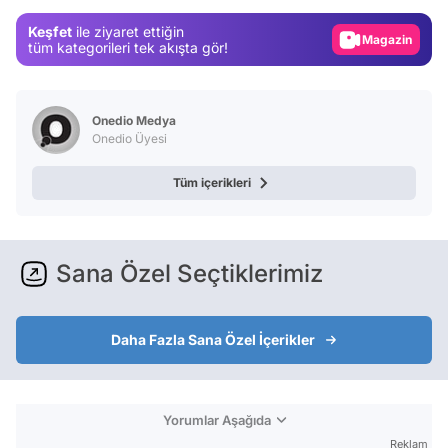
Gündem
Keşfet
ile ziyaret ettiğin
Magazin
tüm kategorileri tek akışta gör!
Video
Test
Onedio Medya
Onedio Üyesi
Tüm içerikleri
Sana Özel Seçtiklerimiz
Daha Fazla Sana Özel İçerikler
Yorumlar Aşağıda
Reklam