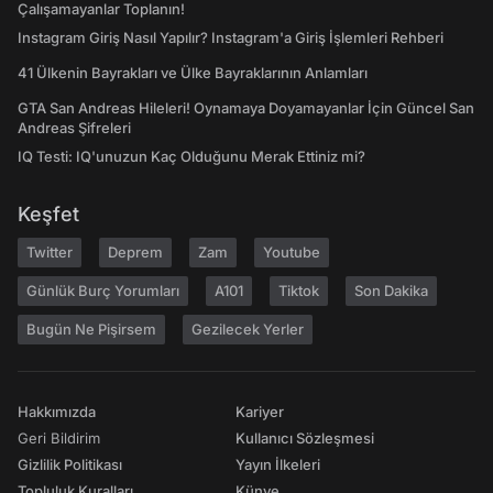
Çalışamayanlar Toplanın!
Instagram Giriş Nasıl Yapılır? Instagram'a Giriş İşlemleri Rehberi
41 Ülkenin Bayrakları ve Ülke Bayraklarının Anlamları
GTA San Andreas Hileleri! Oynamaya Doyamayanlar İçin Güncel San
Andreas Şifreleri
IQ Testi: IQ'unuzun Kaç Olduğunu Merak Ettiniz mi?
Keşfet
Twitter
Deprem
Zam
Youtube
Günlük Burç Yorumları
A101
Tiktok
Son Dakika
Bugün Ne Pişirsem
Gezilecek Yerler
Hakkımızda
Kariyer
Geri Bildirim
Kullanıcı Sözleşmesi
Gizlilik Politikası
Yayın İlkeleri
Topluluk Kuralları
Künye