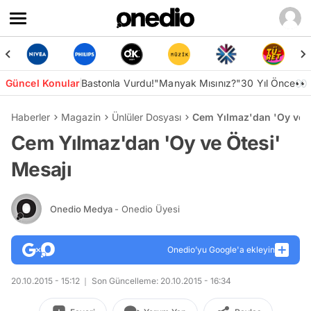
Güncel Konular
Bastonla Vurdu!
"Manyak Mısınız?"
30 Yıl Önce👀
Haberler
Magazin
Ünlüler Dosyası
Cem Yılmaz'dan 'Oy ve Ö
Cem Yılmaz'dan 'Oy ve Ötesi'
Mesajı
Onedio Medya
- Onedio Üyesi
Onedio’yu Google'a ekleyin
20.10.2015 - 15:12
Son Güncelleme: 20.10.2015 - 16:34