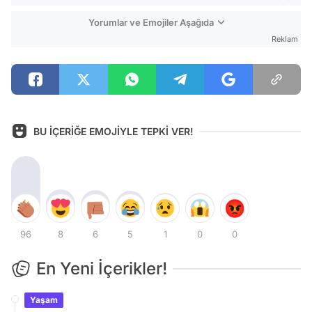
Yorumlar ve Emojiler Aşağıda
Reklam
BU İÇERİĞE EMOJİYLE TEPKİ VER!
96
8
6
5
1
0
0
En Yeni İçerikler!
Yaşam