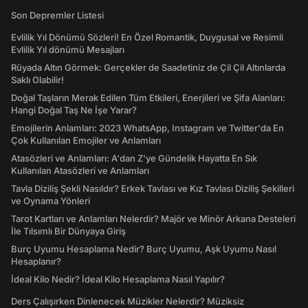
Son Depremler Listesi
Evlilik Yıl Dönümü Sözleri! En Özel Romantik, Duygusal ve Resimli
Evlilik Yıl dönümü Mesajları
Rüyada Altın Görmek: Gerçekler de Saadetiniz de Çil Çil Altınlarda
Saklı Olabilir!
Doğal Taşların Merak Edilen Tüm Etkileri, Enerjileri ve Şifa Alanları:
Hangi Doğal Taş Ne İşe Yarar?
Emojilerin Anlamları: 2023 WhatsApp, Instagram ve Twitter'da En
Çok Kullanılan Emojiler ve Anlamları
Atasözleri ve Anlamları: A'dan Z'ye Gündelik Hayatta En Sık
Kullanılan Atasözleri ve Anlamları
Tavla Diziliş Şekli Nasıldır? Erkek Tavlası ve Kız Tavlası Diziliş Şekilleri
ve Oynama Yönleri
Tarot Kartları ve Anlamları Nelerdir? Majör ve Minör Arkana Desteleri
İle Tılsımlı Bir Dünyaya Giriş
Burç Uyumu Hesaplama Nedir? Burç Uyumu, Aşk Uyumu Nasıl
Hesaplanır?
İdeal Kilo Nedir? İdeal Kilo Hesaplama Nasıl Yapılır?
Ders Çalışırken Dinlenecek Müzikler Nelerdir? Müziksiz