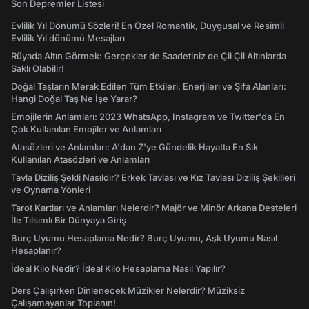
Son Depremler Listesi
Evlilik Yıl Dönümü Sözleri! En Özel Romantik, Duygusal ve Resimli
Evlilik Yıl dönümü Mesajları
Rüyada Altın Görmek: Gerçekler de Saadetiniz de Çil Çil Altınlarda
Saklı Olabilir!
Doğal Taşların Merak Edilen Tüm Etkileri, Enerjileri ve Şifa Alanları:
Hangi Doğal Taş Ne İşe Yarar?
Emojilerin Anlamları: 2023 WhatsApp, Instagram ve Twitter'da En
Çok Kullanılan Emojiler ve Anlamları
Atasözleri ve Anlamları: A'dan Z'ye Gündelik Hayatta En Sık
Kullanılan Atasözleri ve Anlamları
Tavla Diziliş Şekli Nasıldır? Erkek Tavlası ve Kız Tavlası Diziliş Şekilleri
ve Oynama Yönleri
Tarot Kartları ve Anlamları Nelerdir? Majör ve Minör Arkana Desteleri
İle Tılsımlı Bir Dünyaya Giriş
Burç Uyumu Hesaplama Nedir? Burç Uyumu, Aşk Uyumu Nasıl
Hesaplanır?
İdeal Kilo Nedir? İdeal Kilo Hesaplama Nasıl Yapılır?
Ders Çalışırken Dinlenecek Müzikler Nelerdir? Müziksiz
Çalışamayanlar Toplanın!