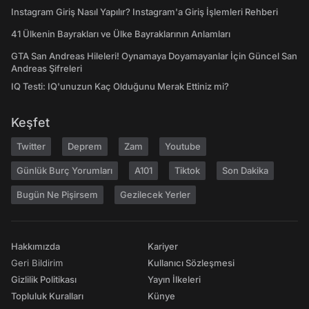
Instagram Giriş Nasıl Yapılır? Instagram'a Giriş İşlemleri Rehberi
41 Ülkenin Bayrakları ve Ülke Bayraklarının Anlamları
GTA San Andreas Hileleri! Oynamaya Doyamayanlar İçin Güncel San
Andreas Şifreleri
IQ Testi: IQ'unuzun Kaç Olduğunu Merak Ettiniz mi?
Keşfet
Twitter
Deprem
Zam
Youtube
Günlük Burç Yorumları
A101
Tiktok
Son Dakika
Bugün Ne Pişirsem
Gezilecek Yerler
Hakkımızda
Kariyer
Geri Bildirim
Kullanıcı Sözleşmesi
Gizlilik Politikası
Yayın İlkeleri
Topluluk Kuralları
Künye