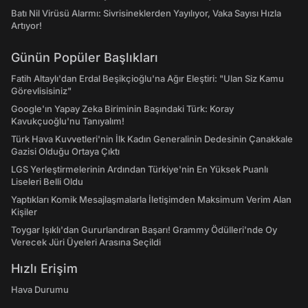
Batı Nil Virüsü Alarmı: Sivrisineklerden Yayılıyor, Vaka Sayısı Hızla
Artıyor!
Günün Popüler Başlıkları
Fatih Altaylı'dan Erdal Beşikçioğlu'na Ağır Eleştiri: "Ulan Siz Kamu
Görevlisisiniz"
Google'ın Yapay Zeka Biriminin Başındaki Türk: Koray
Kavukçuoğlu'nu Tanıyalım!
Türk Hava Kuvvetleri'nin İlk Kadın Generalinin Dedesinin Çanakkale
Gazisi Olduğu Ortaya Çıktı
LGS Yerleştirmelerinin Ardından Türkiye'nin En Yüksek Puanlı
Liseleri Belli Oldu
Yaptıkları Komik Mesajlaşmalarla İletişimden Maksimum Verim Alan
Kişiler
Toygar Işıklı'dan Gururlandıran Başarı! Grammy Ödülleri'nde Oy
Verecek Jüri Üyeleri Arasına Seçildi
Hızlı Erişim
Hava Durumu