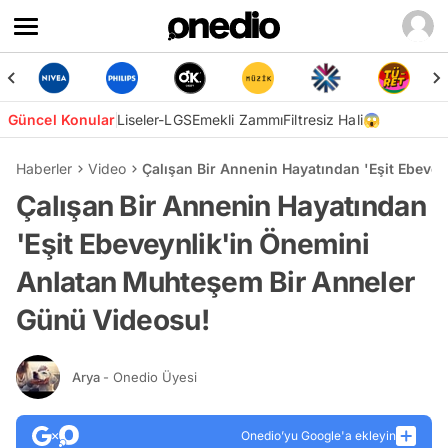
Güncel Konular
Liseler-LGS
Emekli Zammı
Filtresiz Hali😱
Haberler
Video
Çalışan Bir Annenin Hayatından 'Eşit Ebeve
Çalışan Bir Annenin Hayatından
'Eşit Ebeveynlik'in Önemini
Anlatan Muhteşem Bir Anneler
Günü Videosu!
Arya
- Onedio Üyesi
Onedio’yu Google'a ekleyin