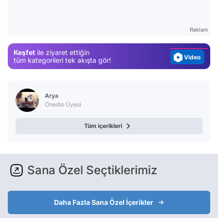
Test
Gündem
Reklam
Magazin
Keşfet
ile ziyaret ettiğin
Video
tüm kategorileri tek akışta gör!
Test
Arya
Onedio Üyesi
Tüm içerikleri
Sana Özel Seçtiklerimiz
Daha Fazla Sana Özel İçerikler