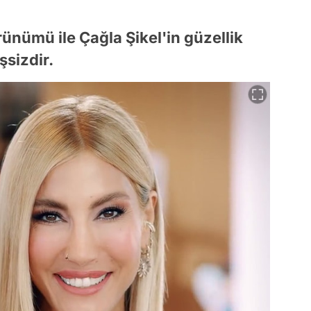
örünümü ile Çağla Şikel'in güzellik
şsizdir.