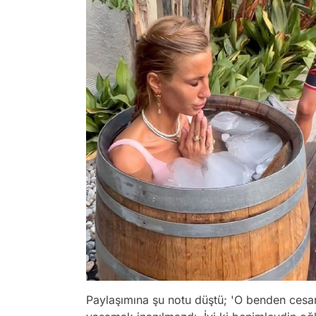
Paylaşımına şu notu düştü; 'O benden cesa