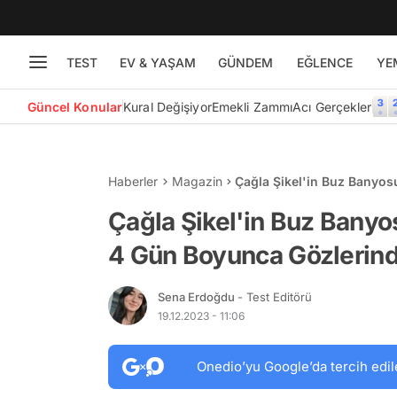
TEST
EV & YAŞAM
GÜNDEM
EĞLENCE
YE
Güncel Konular
Kural Değişiyor
Emekli Zammı
Acı Gerçekler
Haberler
Magazin
Çağla Şikel'in Buz Banyo
Bantla Yaşadı
Çağla Şikel'in Buz Bany
4 Gün Boyunca Gözlerind
Sena Erdoğdu
- Test Editörü
19.12.2023 - 11:06
Onedio’yu Google’da tercih edil