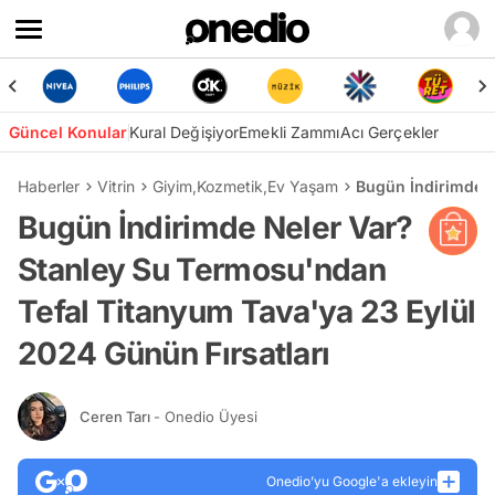
Güncel Konular
Kural Değişiyor
Emekli Zammı
Acı Gerçekler
Haberler
Vitrin
Giyim
,
Kozmetik
,
Ev Yaşam
Bugün İndirimde N
Bugün İndirimde Neler Var?
Stanley Su Termosu'ndan
Tefal Titanyum Tava'ya 23 Eylül
2024 Günün Fırsatları
Ceren Tarı
- Onedio Üyesi
Onedio’yu Google'a ekleyin