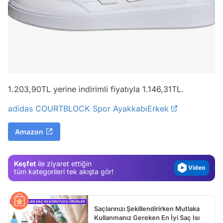
1.203,90TL yerine indirimli fiyatıyla 1.146,31TL.
Video
adidas COURTBLOCK Spor AyakkabıErkek
Test
Amazon
Gündem
Magazin
Keşfet
ile ziyaret ettiğin
Video
tüm kategorileri tek akışta gör!
Test
Saçlarınızı Şekillendirirken Mutlaka
Kullanmanız Gereken En İyi Saç Isı