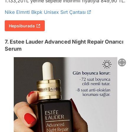
1.133,20TL yerine sepette indirimli fiyatıyla 849,90 TL.
Nike Elmntl Bkpk Unisex Sırt Çantası
Hepsiburada
7. Estee Lauder Advanced Night Repair Onarıcı
Serum