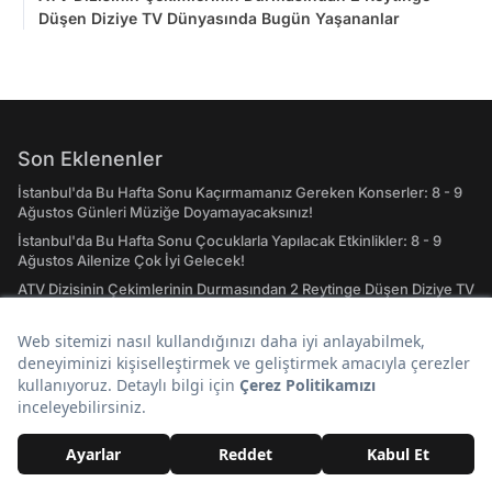
Düşen Diziye TV Dünyasında Bugün Yaşananlar
Son Eklenenler
İstanbul'da Bu Hafta Sonu Kaçırmamanız Gereken Konserler: 8 - 9
Ağustos Günleri Müziğe Doyamayacaksınız!
İstanbul'da Bu Hafta Sonu Çocuklarla Yapılacak Etkinlikler: 8 - 9
Ağustos Ailenize Çok İyi Gelecek!
ATV Dizisinin Çekimlerinin Durmasından 2 Reytinge Düşen Diziye TV
Dünyasında Bugün Yaşananlar
Gazeteci Fatih Atik'ten Çarpıcı İddia: Çerçeve Yasa Selahattin
Demirtaş'ı Kapsıyor
Nagihan Karadere'den Survivor İtirafı! "Ölene Kadar Giderim"
Kuruyan Çimleri Canlandıran Doğal Yöntem: Tek Bir Malzeme
Çimleri Daha Gür Yapıyor
Günün Popüler Başlıkları