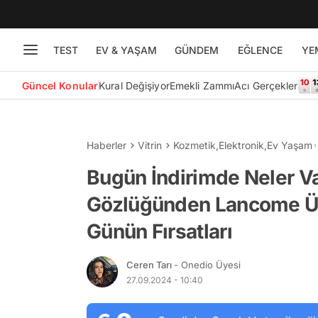
TEST
EV & YAŞAM
GÜNDEM
EĞLENCE
YE
Güncel Konular
Kural Değişiyor
Emekli Zammı
Acı Gerçekler
Haberler
Vitrin
Kozmetik
,
Elektronik
,
Ev Yaşam
Bugün İndirimde Neler V
Gözlüğünden Lancome Ür
Günün Fırsatları
Ceren Tarı
- Onedio Üyesi
27.09.2024 - 10:40