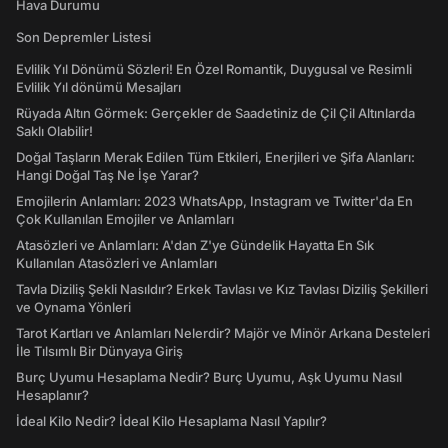
Hava Durumu
Son Depremler Listesi
Evlilik Yıl Dönümü Sözleri! En Özel Romantik, Duygusal ve Resimli
Evlilik Yıl dönümü Mesajları
Rüyada Altın Görmek: Gerçekler de Saadetiniz de Çil Çil Altınlarda
Saklı Olabilir!
Doğal Taşların Merak Edilen Tüm Etkileri, Enerjileri ve Şifa Alanları:
Hangi Doğal Taş Ne İşe Yarar?
Emojilerin Anlamları: 2023 WhatsApp, Instagram ve Twitter'da En
Çok Kullanılan Emojiler ve Anlamları
Atasözleri ve Anlamları: A'dan Z'ye Gündelik Hayatta En Sık
Kullanılan Atasözleri ve Anlamları
Tavla Diziliş Şekli Nasıldır? Erkek Tavlası ve Kız Tavlası Diziliş Şekilleri
ve Oynama Yönleri
Tarot Kartları ve Anlamları Nelerdir? Majör ve Minör Arkana Desteleri
İle Tılsımlı Bir Dünyaya Giriş
Burç Uyumu Hesaplama Nedir? Burç Uyumu, Aşk Uyumu Nasıl
Hesaplanır?
İdeal Kilo Nedir? İdeal Kilo Hesaplama Nasıl Yapılır?