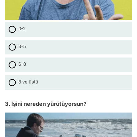
0-2
3-5
6-8
8 ve üstü
3. İşini nereden yürütüyorsun?