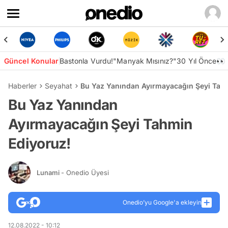
Güncel Konular
Bastonla Vurdu!
"Manyak Mısınız?"
30 Yıl Önce👀
Haberler
Seyahat
Bu Yaz Yanından Ayırmayacağın Şeyi Tah
Bu Yaz Yanından
Ayırmayacağın Şeyi Tahmin
Ediyoruz!
Lunami
- Onedio Üyesi
Onedio’yu Google'a ekleyin
12.08.2022 - 10:12