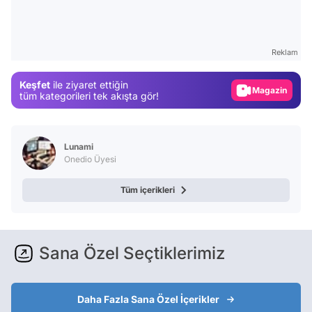
Video
Test
Gündem
Reklam
Magazin
Keşfet
ile ziyaret ettiğin
tüm kategorileri tek akışta gör!
Video
Test
Lunami
Onedio Üyesi
Tüm içerikleri
Sana Özel Seçtiklerimiz
Daha Fazla Sana Özel İçerikler