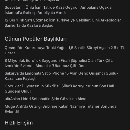
Sosyetenin Ünlü İsmi Tatilde Kaza Geçirdi: Ambulans Uçakla
İstanbul'a Getirilip Ameliyata Alındı
12 Bin Yıllık Sırrı Çözmek İçin Türkiye'ye Geldiler: Çinli Arkeologlar
Şanlıurfa'da Kazılara Başladı
Günün Popüler Başlıkları
Çeşme'de Kumrucuya Tepki Yağdı! 1,5 Saatlik Süreyi Aşana 2 Bin TL
Ücret
8 Milyonluk Euro'luk Soygunun Firari Şüphelisi Olan Türk Çift,
İzmir'de Evlendi: Almanlar 'Utanmaz Çift' Dedi!
Sakarya'da Limonata Satıp iPhone 15 Alan Genç Girişimci Günlük
Kazancını Paylaştı
Çocuklar Duymasın'ın Şükrü'sü Şükrü Koruyucu'nun Son Hali
Gündem Oldu!
ultrAslan Lideri Sebahattin Şirin Gözaltına Alındı
Müge Anlı'da Ortalığı Birbirine Katan Nazmiye Tutaner Sonunda
Evlendi!
Hızlı Erişim