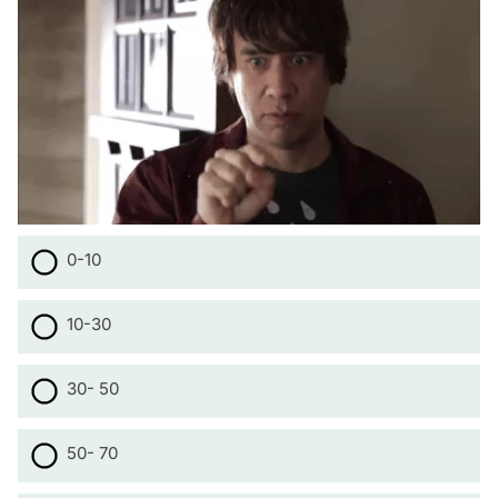
0-10
10-30
30- 50
50- 70