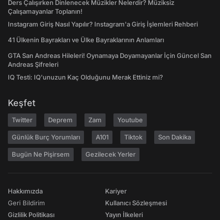
Ders Çalışırken Dinlenecek Müzikler Nelerdir? Müziksiz
Çalışamayanlar Toplanın!
Instagram Giriş Nasıl Yapılır? Instagram'a Giriş İşlemleri Rehberi
41 Ülkenin Bayrakları ve Ülke Bayraklarının Anlamları
GTA San Andreas Hileleri! Oynamaya Doyamayanlar İçin Güncel San
Andreas Şifreleri
IQ Testi: IQ'unuzun Kaç Olduğunu Merak Ettiniz mi?
Keşfet
Twitter
Deprem
Zam
Youtube
Günlük Burç Yorumları
A101
Tiktok
Son Dakika
Bugün Ne Pişirsem
Gezilecek Yerler
Hakkımızda
Kariyer
Geri Bildirim
Kullanıcı Sözleşmesi
Gizlilik Politikası
Yayın İlkeleri