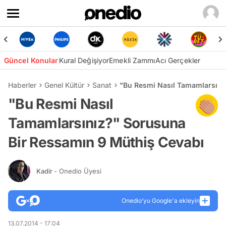
Güncel Konular
Kural Değişiyor
Emekli Zammı
Acı Gerçekler
Haberler
Genel Kültür
Sanat
"Bu Resmi Nasıl Tamamlarsını
"Bu Resmi Nasıl
Tamamlarsınız?" Sorusuna
Bir Ressamın 9 Müthiş Cevabı
Kadir
- Onedio Üyesi
Onedio’yu Google'a ekleyin
13.07.2014 - 17:04