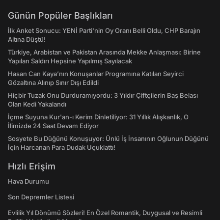
Günün Popüler Başlıkları
İlk Anket Sonucu: YENİ Parti'nin Oy Oranı Belli Oldu, CHP Barajın
Altına Düştü!
Türkiye, Arabistan ve Pakistan Arasında Mekke Anlaşması: Birine
Yapılan Saldırı Hepsine Yapılmış Sayılacak
Hasan Can Kaya’nın Konuşanlar Programına Katılan Seyirci
Gözaltına Alınıp Sınır Dışı Edildi
Hiçbir Tuzak Onu Durduramıyordu: 3 Yıldır Çiftçilerin Baş Belası
Olan Kedi Yakalandı
İçme Suyuna Kur'an-ı Kerim Dinletiliyor: 31 Yıllık Alışkanlık, O
İlimizde 24 Saat Devam Ediyor
Sosyete Bu Düğünü Konuşuyor: Ünlü İş İnsanının Oğlunun Düğünü
İçin Harcanan Para Dudak Uçuklattı!
Hızlı Erişim
Hava Durumu
Son Depremler Listesi
Evlilik Yıl Dönümü Sözleri! En Özel Romantik, Duygusal ve Resimli