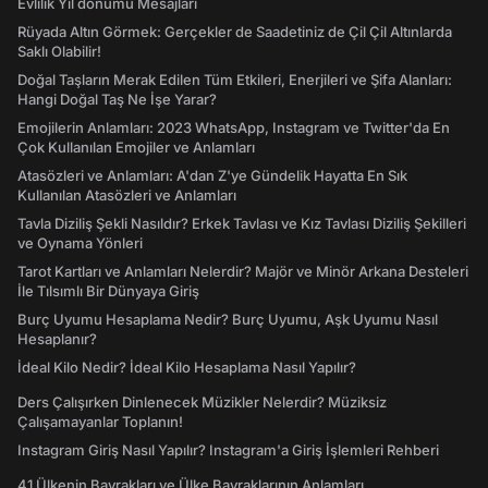
Evlilik Yıl dönümü Mesajları
Rüyada Altın Görmek: Gerçekler de Saadetiniz de Çil Çil Altınlarda
Saklı Olabilir!
Doğal Taşların Merak Edilen Tüm Etkileri, Enerjileri ve Şifa Alanları:
Hangi Doğal Taş Ne İşe Yarar?
Emojilerin Anlamları: 2023 WhatsApp, Instagram ve Twitter'da En
Çok Kullanılan Emojiler ve Anlamları
Atasözleri ve Anlamları: A'dan Z'ye Gündelik Hayatta En Sık
Kullanılan Atasözleri ve Anlamları
Tavla Diziliş Şekli Nasıldır? Erkek Tavlası ve Kız Tavlası Diziliş Şekilleri
ve Oynama Yönleri
Tarot Kartları ve Anlamları Nelerdir? Majör ve Minör Arkana Desteleri
İle Tılsımlı Bir Dünyaya Giriş
Burç Uyumu Hesaplama Nedir? Burç Uyumu, Aşk Uyumu Nasıl
Hesaplanır?
İdeal Kilo Nedir? İdeal Kilo Hesaplama Nasıl Yapılır?
Ders Çalışırken Dinlenecek Müzikler Nelerdir? Müziksiz
Çalışamayanlar Toplanın!
Instagram Giriş Nasıl Yapılır? Instagram'a Giriş İşlemleri Rehberi
41 Ülkenin Bayrakları ve Ülke Bayraklarının Anlamları