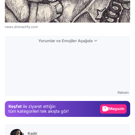
news.distractify.com
Yorumlar ve Emojiler Aşağıda
Video
Test
Gündem
Reklam
Magazin
Keşfet
ile ziyaret ettiğin
Video
tüm kategorileri tek akışta gör!
Test
Kadir