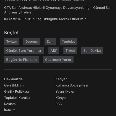
GTA San Andreas Hileleri! Oynamaya Doyamayanlar İçin Güncel San
Andreas Şifreleri
IQ Testi: IQ'unuzun Kaç Olduğunu Merak Ettiniz mi?
Keşfet
Twitter
Deprem
Zam
Youtube
Günlük Burç Yorumları
A101
Tiktok
Son Dakika
Bugün Ne Pişirsem
Gezilecek Yerler
Hakkımızda
Kariyer
Geri Bildirim
Kullanıcı Sözleşmesi
Gizlilik Politikası
Yayın İlkeleri
Topluluk Kuralları
Künye
Reklam
RSS
İletişim