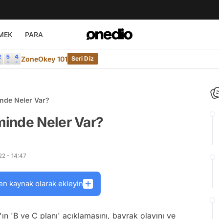
MEK
PARA
ZoneOkey 101
Seri Diz
nde Neler Var?
inde Neler Var?
2 - 14:47
en kaynak olarak ekleyin
n 'B ve C planı' açıklamasını, bayrak olayını ve