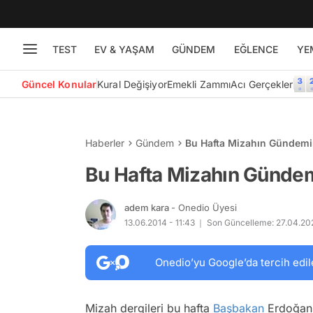
TEST
EV & YAŞAM
GÜNDEM
EĞLENCE
YE
Güncel Konular
Kural Değişiyor
Emekli Zammı
Acı Gerçekler
Haberler
Gündem
Bu Hafta Mizahın Gündemi
Bu Hafta Mizahın Gündem
adem kara
- Onedio Üyesi
13.06.2014 - 11:43
Son Güncelleme: 27.04.202
Onedio’yu Google’da tercih edil
Mizah dergileri bu hafta
Başbakan
Erdoğan'ı