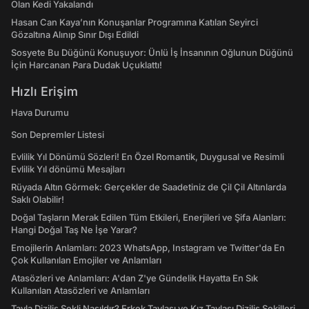
Olan Kedi Yakalandı
Hasan Can Kaya’nın Konuşanlar Programına Katılan Seyirci
Gözaltına Alınıp Sınır Dışı Edildi
Sosyete Bu Düğünü Konuşuyor: Ünlü İş İnsanının Oğlunun Düğünü
İçin Harcanan Para Dudak Uçuklattı!
Hızlı Erişim
Hava Durumu
Son Depremler Listesi
Evlilik Yıl Dönümü Sözleri! En Özel Romantik, Duygusal ve Resimli
Evlilik Yıl dönümü Mesajları
Rüyada Altın Görmek: Gerçekler de Saadetiniz de Çil Çil Altınlarda
Saklı Olabilir!
Doğal Taşların Merak Edilen Tüm Etkileri, Enerjileri ve Şifa Alanları:
Hangi Doğal Taş Ne İşe Yarar?
Emojilerin Anlamları: 2023 WhatsApp, Instagram ve Twitter'da En
Çok Kullanılan Emojiler ve Anlamları
Atasözleri ve Anlamları: A'dan Z'ye Gündelik Hayatta En Sık
Kullanılan Atasözleri ve Anlamları
Tavla Diziliş Şekli Nasıldır? Erkek Tavlası ve Kız Tavlası Diziliş Şekilleri