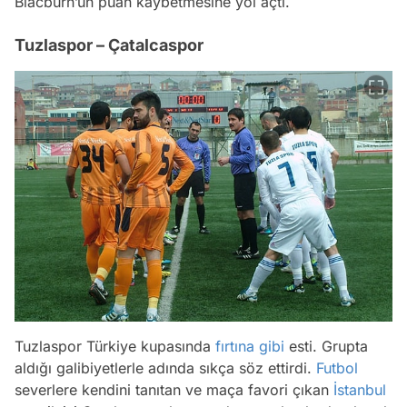
Blacburn’un puan kaybetmesine yol açtı.
Tuzlaspor – Çatalcaspor
Tuzlaspor Türkiye kupasında
fırtına
gibi
esti. Grupta
aldığı galibiyetlerle adında sıkça söz ettirdi.
Futbol
severlere kendini tanıtan ve maça favori çıkan
İstanbul