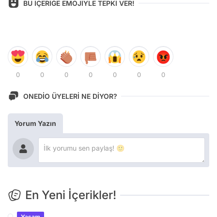
BU İÇERİĞE EMOJİYLE TEPKİ VER!
0
0
0
0
0
0
0
ONEDİO ÜYELERİ NE DİYOR?
Yorum Yazın
En Yeni İçerikler!
Yaşam