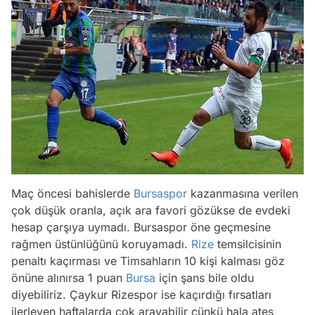
Maç öncesi bahislerde
Bursaspor
kazanmasına verilen
çok düşük oranla, açık ara favori gözükse de evdeki
hesap çarşıya uymadı. Bursaspor öne geçmesine
rağmen üstünlüğünü koruyamadı.
Rize
temsilcisinin
penaltı kaçırması ve Timsahların 10 kişi kalması göz
önüne alınırsa 1 puan
Bursa
için şans bile oldu
diyebiliriz. Çaykur Rizespor ise kaçırdığı fırsatları
ilerleyen haftalarda çok arayabilir çünkü hala ateş