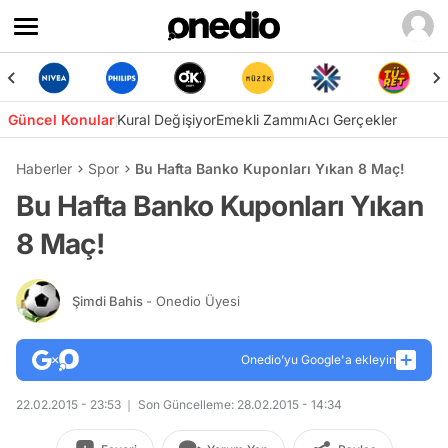
Güncel Konular
Kural Değişiyor
Emekli Zammı
Acı Gerçekler
Haberler
Spor
Bu Hafta Banko Kuponları Yıkan 8 Maç!
Bu Hafta Banko Kuponları Yıkan
8 Maç!
Şimdi Bahis
- Onedio Üyesi
Onedio’yu Google'a ekleyin
22.02.2015 - 23:53
Son Güncelleme: 28.02.2015 - 14:34