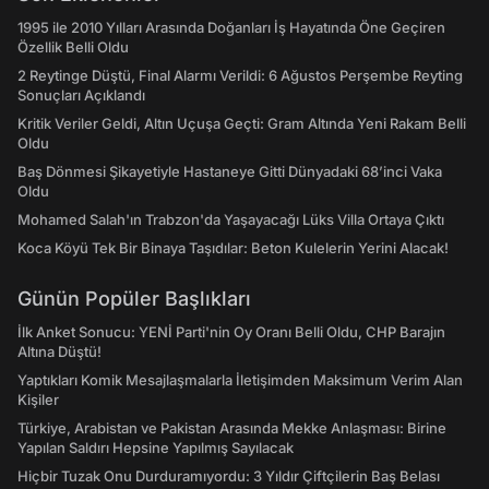
1995 ile 2010 Yılları Arasında Doğanları İş Hayatında Öne Geçiren
Özellik Belli Oldu
2 Reytinge Düştü, Final Alarmı Verildi: 6 Ağustos Perşembe Reyting
Sonuçları Açıklandı
Kritik Veriler Geldi, Altın Uçuşa Geçti: Gram Altında Yeni Rakam Belli
Oldu
Baş Dönmesi Şikayetiyle Hastaneye Gitti Dünyadaki 68’inci Vaka
Oldu
Mohamed Salah'ın Trabzon'da Yaşayacağı Lüks Villa Ortaya Çıktı
Koca Köyü Tek Bir Binaya Taşıdılar: Beton Kulelerin Yerini Alacak!
Günün Popüler Başlıkları
İlk Anket Sonucu: YENİ Parti'nin Oy Oranı Belli Oldu, CHP Barajın
Altına Düştü!
Yaptıkları Komik Mesajlaşmalarla İletişimden Maksimum Verim Alan
Kişiler
Türkiye, Arabistan ve Pakistan Arasında Mekke Anlaşması: Birine
Yapılan Saldırı Hepsine Yapılmış Sayılacak
Hiçbir Tuzak Onu Durduramıyordu: 3 Yıldır Çiftçilerin Baş Belası