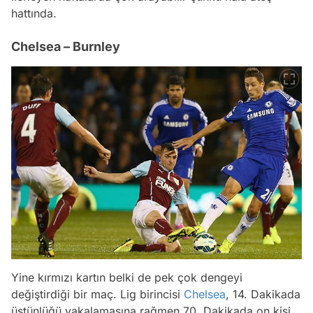
hattında.
Chelsea – Burnley
Yine kırmızı kartın belki de pek çok dengeyi
değiştirdiği bir maç. Lig birincisi
Chelsea
, 14. Dakikada
üstünlüğü yakalamasına rağmen 70. Dakikada on kişi