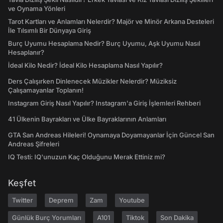
ve Oynama Yönleri
Tarot Kartları ve Anlamları Nelerdir? Majör ve Minör Arkana Desteleri
İle Tılsımlı Bir Dünyaya Giriş
Burç Uyumu Hesaplama Nedir? Burç Uyumu, Aşk Uyumu Nasıl
Hesaplanır?
İdeal Kilo Nedir? İdeal Kilo Hesaplama Nasıl Yapılır?
Ders Çalışırken Dinlenecek Müzikler Nelerdir? Müziksiz
Çalışamayanlar Toplanın!
Instagram Giriş Nasıl Yapılır? Instagram'a Giriş İşlemleri Rehberi
41 Ülkenin Bayrakları ve Ülke Bayraklarının Anlamları
GTA San Andreas Hileleri! Oynamaya Doyamayanlar İçin Güncel San
Andreas Şifreleri
IQ Testi: IQ'unuzun Kaç Olduğunu Merak Ettiniz mi?
Keşfet
Twitter
Deprem
Zam
Youtube
Günlük Burç Yorumları
A101
Tiktok
Son Dakika