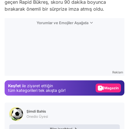
geçen Rapid Bükreş, skoru 90 dakika boyunca
bırakarak önemli bir sürprize imza atmış oldu.
Yorumlar ve Emojiler Aşağıda
Video
Test
Gündem
Reklam
Magazin
Keşfet
ile ziyaret ettiğin
tüm kategorileri tek akışta gör!
Video
Test
Şimdi Bahis
Onedio Üyesi