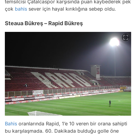
temsilcisi Çatalcaspor karşısında puan kaybederek pek
çok
bahis
sever için hayal kırıklığına sebep oldu.
Steaua Bükreş – Rapid Bükreş
Bahis
oranlarında Rapid, 1’e 10 veren bir orana sahipti
bu karşılaşmada. 60. Dakikada bulduğu golle öne