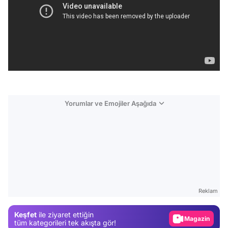
Yorumlar ve Emojiler Aşağıda
Video
Test
Reklam
Gündem
Keşfet
ile ziyaret ettiğin
Magazin
tüm kategorileri tek akışta gör!