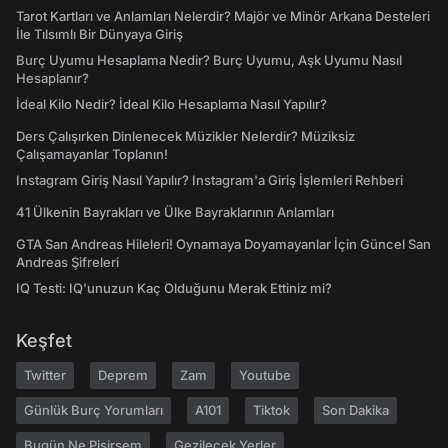
Tarot Kartları ve Anlamları Nelerdir? Majör ve Minör Arkana Desteleri
İle Tılsımlı Bir Dünyaya Giriş
Burç Uyumu Hesaplama Nedir? Burç Uyumu, Aşk Uyumu Nasıl
Hesaplanır?
İdeal Kilo Nedir? İdeal Kilo Hesaplama Nasıl Yapılır?
Ders Çalışırken Dinlenecek Müzikler Nelerdir? Müziksiz
Çalışamayanlar Toplanın!
Instagram Giriş Nasıl Yapılır? Instagram'a Giriş İşlemleri Rehberi
41 Ülkenin Bayrakları ve Ülke Bayraklarının Anlamları
GTA San Andreas Hileleri! Oynamaya Doyamayanlar İçin Güncel San
Andreas Şifreleri
IQ Testi: IQ'unuzun Kaç Olduğunu Merak Ettiniz mi?
Keşfet
Twitter
Deprem
Zam
Youtube
Günlük Burç Yorumları
A101
Tiktok
Son Dakika
Bugün Ne Pişirsem
Gezilecek Yerler