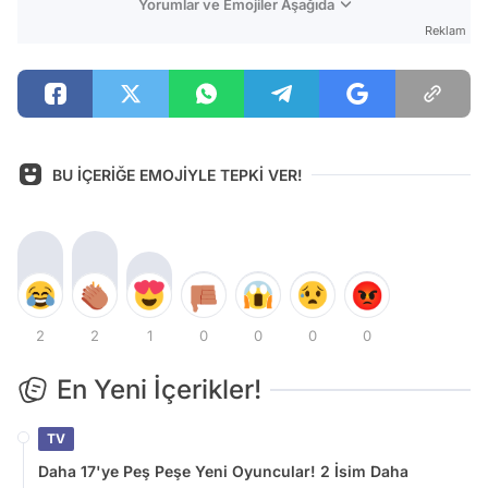
Yorumlar ve Emojiler Aşağıda
Reklam
BU İÇERİĞE EMOJİYLE TEPKİ VER!
2
2
1
0
0
0
0
En Yeni İçerikler!
TV
Daha 17'ye Peş Peşe Yeni Oyuncular! 2 İsim Daha