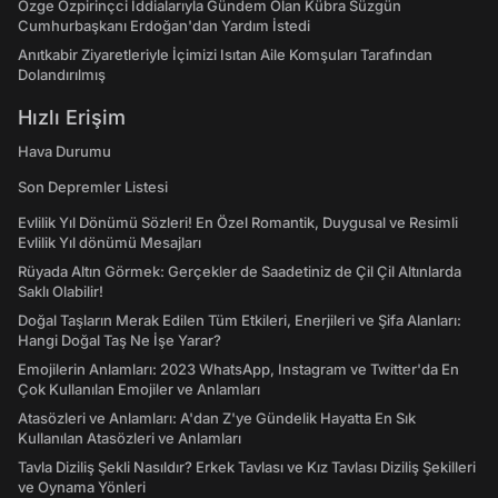
Özge Özpirinçci İddialarıyla Gündem Olan Kübra Süzgün
Cumhurbaşkanı Erdoğan'dan Yardım İstedi
Anıtkabir Ziyaretleriyle İçimizi Isıtan Aile Komşuları Tarafından
Dolandırılmış
Hızlı Erişim
Hava Durumu
Son Depremler Listesi
Evlilik Yıl Dönümü Sözleri! En Özel Romantik, Duygusal ve Resimli
Evlilik Yıl dönümü Mesajları
Rüyada Altın Görmek: Gerçekler de Saadetiniz de Çil Çil Altınlarda
Saklı Olabilir!
Doğal Taşların Merak Edilen Tüm Etkileri, Enerjileri ve Şifa Alanları:
Hangi Doğal Taş Ne İşe Yarar?
Emojilerin Anlamları: 2023 WhatsApp, Instagram ve Twitter'da En
Çok Kullanılan Emojiler ve Anlamları
Atasözleri ve Anlamları: A'dan Z'ye Gündelik Hayatta En Sık
Kullanılan Atasözleri ve Anlamları
Tavla Diziliş Şekli Nasıldır? Erkek Tavlası ve Kız Tavlası Diziliş Şekilleri
ve Oynama Yönleri