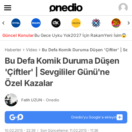
Güncel Konular
Bu Gece Uyku Yok
2027 İçin Rakam
Yeni İsim😱
Haberler
Video
Bu Defa Komik Duruma Düşen 'Çiftler' | Sevg
Bu Defa Komik Duruma Düşen
'Çiftler' | Sevgililer Günü'ne
Özel Kazalar
Fatih UZUN
- Onedio
Onedio’yu Google'a ekleyin
10.02.2015 - 22:39
Son Güncelleme: 11.02.2015 - 11:36