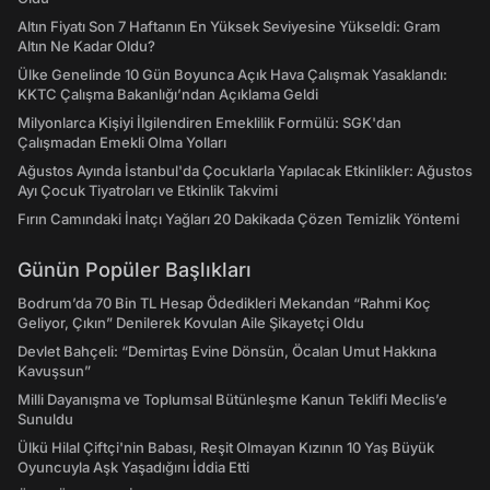
Altın Fiyatı Son 7 Haftanın En Yüksek Seviyesine Yükseldi: Gram
Altın Ne Kadar Oldu?
Ülke Genelinde 10 Gün Boyunca Açık Hava Çalışmak Yasaklandı:
KKTC Çalışma Bakanlığı’ndan Açıklama Geldi
Milyonlarca Kişiyi İlgilendiren Emeklilik Formülü: SGK'dan
Çalışmadan Emekli Olma Yolları
Ağustos Ayında İstanbul'da Çocuklarla Yapılacak Etkinlikler: Ağustos
Ayı Çocuk Tiyatroları ve Etkinlik Takvimi
Fırın Camındaki İnatçı Yağları 20 Dakikada Çözen Temizlik Yöntemi
Günün Popüler Başlıkları
Bodrum’da 70 Bin TL Hesap Ödedikleri Mekandan “Rahmi Koç
Geliyor, Çıkın” Denilerek Kovulan Aile Şikayetçi Oldu
Devlet Bahçeli: “Demirtaş Evine Dönsün, Öcalan Umut Hakkına
Kavuşsun”
Milli Dayanışma ve Toplumsal Bütünleşme Kanun Teklifi Meclis’e
Sunuldu
Ülkü Hilal Çiftçi'nin Babası, Reşit Olmayan Kızının 10 Yaş Büyük
Oyuncuyla Aşk Yaşadığını İddia Etti