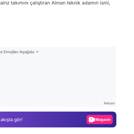
inz takımını çalıştıran Alman teknik adamın ismi,
e Emojiler Aşağıda
Video
Test
Reklam
Gündem
 akışta gör!
Magazin
Video