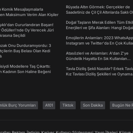
dönümü Mesajları
Rüyada Altın Görmek: Gerçekler de
rı Komik Mesajlaşmalarla
Saadetiniz de Çil Çil Altınlarda Saklı Ol
den Maksimum Verim Alan Kişiler
Doğal Taşların Merak Edilen Tüm Etkil
şıklı'dan Gururlandıran Başarı!
Enerjileri ve Şifa Alanları: Hangi Doğa
Ödülleri'nde Oy Verecek Jüri
Ne İşe Yarar?
Arasına Seçildi
Emojilerin Anlamları: 2023 WhatsApp
Instagram ve Twitter'da En Çok Kulla
Tuzak Onu Durduramıyordu: 3
Emojiler ve Anlamları
ftçilerin Baş Belası Olan Kedi
Atasözleri ve Anlamları: A'dan Z'ye
ı
Gündelik Hayatta En Sık Kullanılan
Atasözleri ve Anlamları
isiydi Modellere Taş Çıkarttı:
Tavla Diziliş Şekli Nasıldır? Erkek Tavl
an Kadının Son Haline Beğeni
Kız Tavlası Diziliş Şekilleri ve Oynama
Yönleri
nlük Burç Yorumları
A101
Tiktok
Son Dakika
Bugün Ne P
alları
Reklam
İletişim
Kariyer
Kullanıcı Sözleşmesi
Yayın İlkeleri
Künye