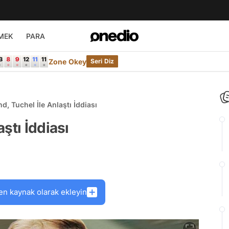
MEK
PARA
Zone Okey
Seri Diz
, Tuchel İle Anlaştı İddiası
ştı İddiası
en kaynak olarak ekleyin