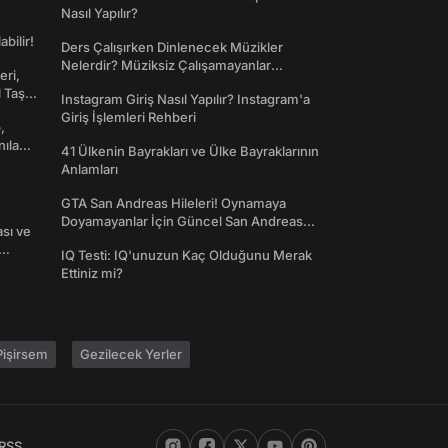
Nasıl Yapılır?
abilir!
Ders Çalışırken Dinlenecek Müzikler
Nelerdir? Müziksiz Çalışamayanlar
eri,
Toplanın!
l Taş
Instagram Giriş Nasıl Yapılır? Instagram'a
Giriş İşlemleri Rehberi
,
nılan
41 Ülkenin Bayrakları ve Ülke Bayraklarının
Anlamları
GTA San Andreas Hileleri! Oynamaya
Doyamayanlar İçin Güncel San Andreas
ası ve
Şifreleri
IQ Testi: IQ'unuzun Kaç Olduğunu Merak
Ettiniz mi?
işirsem
Gezilecek Yerler
RSS