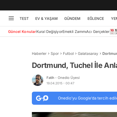
TEST
EV & YAŞAM
GÜNDEM
EĞLENCE
YE
Güncel Konular
Kural Değişiyor
Emekli Zammı
Acı Gerçekler
Haberler
Spor
Futbol
Galatasaray
Dortmund
Dortmund, Tuchel İle Anla
Fatih
- Onedio Üyesi
19.04.2015 - 00:47
Onedio’yu Google’da tercih edil