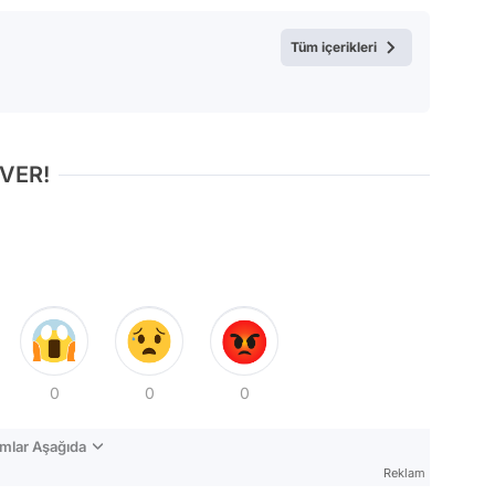
Test
Tüm içerikleri
 VER!
0
0
0
mlar Aşağıda
Reklam