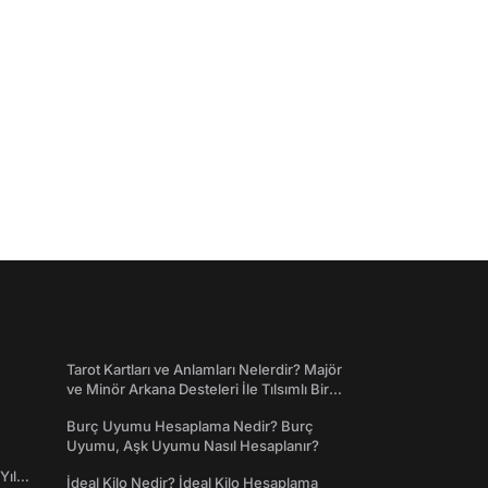
Tarot Kartları ve Anlamları Nelerdir? Majör
ve Minör Arkana Desteleri İle Tılsımlı Bir
Dünyaya Giriş
Burç Uyumu Hesaplama Nedir? Burç
Uyumu, Aşk Uyumu Nasıl Hesaplanır?
Yıl
İdeal Kilo Nedir? İdeal Kilo Hesaplama