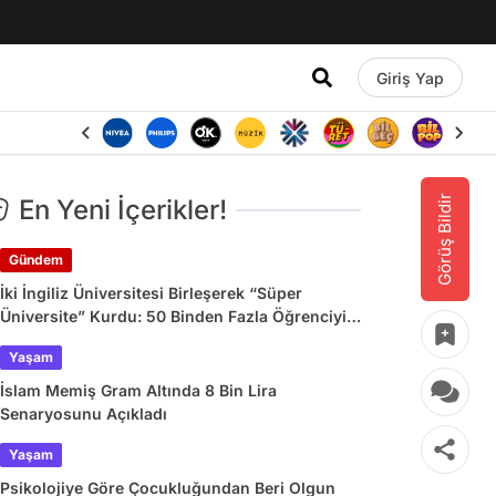
Giriş Yap
Görüş Bildir
En Yeni İçerikler!
Gündem
İki İngiliz Üniversitesi Birleşerek “Süper
Üniversite” Kurdu: 50 Binden Fazla Öğrenciyi
Etkileyecek
Yaşam
İslam Memiş Gram Altında 8 Bin Lira
Senaryosunu Açıkladı
Yaşam
Psikolojiye Göre Çocukluğundan Beri Olgun