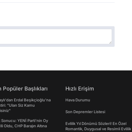
 Popüler Başlıkları
Hızlı Erişim
taylı'dan Erdal Beşikçioğlu'na
Hava Durumu
ştiri: "Ulan Siz Kamu
isiniz"
Son Depremler Listesi
t Sonucu: YENİ Parti'nin Oy
Evlilik Yıl Dönümü Sözleri! En Özel
lli Oldu, CHP Barajın Altına
Romantik, Duygusal ve Resimli Evlilik 