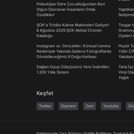
Psikolojiye Göre Çocukluğundan Beri
Olgun Davranan İnsanların Ortak
Yaptıkla
Özellikleri
İletişim
ŞOK'a Tchibo Kahve Makineleri Geliyor!
Toygar I
8 Ağustos 2026 ŞOK Aktüel Ürünler
Grammy 
Kataloğu
Üyeleri 
Instagram vs. Gerçekler: Küresel Isınma
Hiçbir 
Nedeniyle Yakında Sadece Fotoğraflarda
Yıldır Çi
Görebileceğimiz 9 Doğa Harikası
Yakaland
Dağları Oyup Gökyüzünü Yere İndirdiler:
Tarla İşç
1.300 Yıllık Sistem
Viral Ol
Yağdı
Keşfet
Twitter
Deprem
Zam
Youtube
Gü
Hakkımızda
Geri Bildirim
Gizlilik Politikası
Topluluk Kur