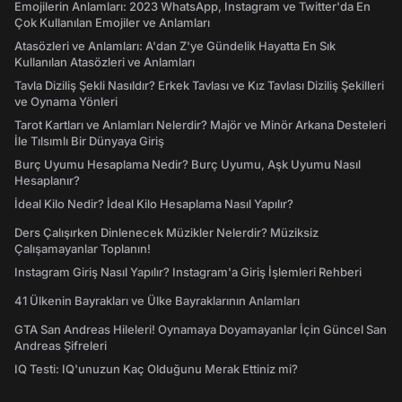
Emojilerin Anlamları: 2023 WhatsApp, Instagram ve Twitter'da En
Çok Kullanılan Emojiler ve Anlamları
Atasözleri ve Anlamları: A'dan Z'ye Gündelik Hayatta En Sık
Kullanılan Atasözleri ve Anlamları
Tavla Diziliş Şekli Nasıldır? Erkek Tavlası ve Kız Tavlası Diziliş Şekilleri
ve Oynama Yönleri
Tarot Kartları ve Anlamları Nelerdir? Majör ve Minör Arkana Desteleri
İle Tılsımlı Bir Dünyaya Giriş
Burç Uyumu Hesaplama Nedir? Burç Uyumu, Aşk Uyumu Nasıl
Hesaplanır?
İdeal Kilo Nedir? İdeal Kilo Hesaplama Nasıl Yapılır?
Ders Çalışırken Dinlenecek Müzikler Nelerdir? Müziksiz
Çalışamayanlar Toplanın!
Instagram Giriş Nasıl Yapılır? Instagram'a Giriş İşlemleri Rehberi
41 Ülkenin Bayrakları ve Ülke Bayraklarının Anlamları
GTA San Andreas Hileleri! Oynamaya Doyamayanlar İçin Güncel San
Andreas Şifreleri
IQ Testi: IQ'unuzun Kaç Olduğunu Merak Ettiniz mi?