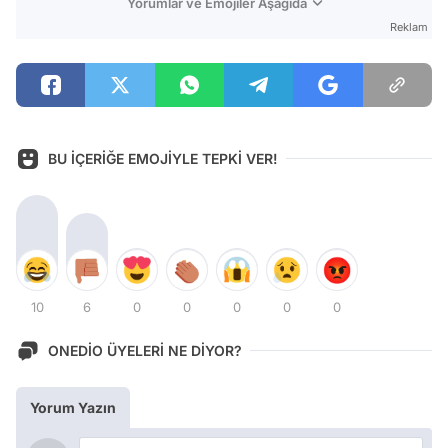
Yorumlar ve Emojiler Aşağıda
Reklam
BU İÇERİĞE EMOJİYLE TEPKİ VER!
10
6
0
0
0
0
0
ONEDİO ÜYELERİ NE DİYOR?
Yorum Yazın