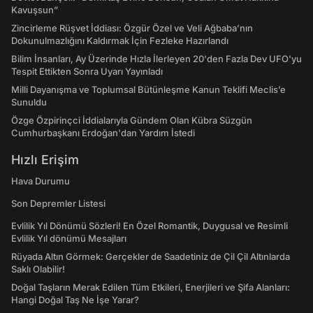
Kavuşsun”
Zincirleme Rüşvet İddiası: Özgür Özel ve Veli Ağbaba’nın
Dokunulmazlığını Kaldırmak İçin Fezleke Hazırlandı
Bilim İnsanları, Ay Üzerinde Hızla İlerleyen 20'den Fazla Dev UFO'yu
Tespit Ettikten Sonra Uyarı Yayınladı
Milli Dayanışma ve Toplumsal Bütünleşme Kanun Teklifi Meclis’e
Sunuldu
Özge Özpirinçci İddialarıyla Gündem Olan Kübra Süzgün
Cumhurbaşkanı Erdoğan'dan Yardım İstedi
Hızlı Erişim
Hava Durumu
Son Depremler Listesi
Evlilik Yıl Dönümü Sözleri! En Özel Romantik, Duygusal ve Resimli
Evlilik Yıl dönümü Mesajları
Rüyada Altın Görmek: Gerçekler de Saadetiniz de Çil Çil Altınlarda
Saklı Olabilir!
Doğal Taşların Merak Edilen Tüm Etkileri, Enerjileri ve Şifa Alanları:
Hangi Doğal Taş Ne İşe Yarar?