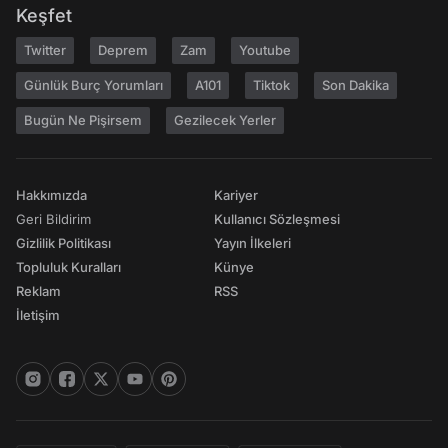
Keşfet
Twitter
Deprem
Zam
Youtube
Günlük Burç Yorumları
A101
Tiktok
Son Dakika
Bugün Ne Pişirsem
Gezilecek Yerler
Hakkımızda
Kariyer
Geri Bildirim
Kullanıcı Sözleşmesi
Gizlilik Politikası
Yayın İlkeleri
Topluluk Kuralları
Künye
Reklam
RSS
İletişim