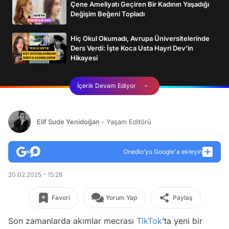
Çene Ameliyatı Geçiren Bir Kadının Yaşadığı
Değişim Beğeni Topladı
Hiç Okul Okumadı, Avrupa Üniversitelerinde
Ders Verdi: İşte Koca Usta Hayri Dev'in
Hikayesi
İçerik Devam Ediyor
Elif Sude Yenidoğan
- Yaşam Editörü
Onedio’yu Google'a ekleyin
20.02.2025 - 15:28
Favori
Yorum Yap
Paylaş
Son zamanlarda akımlar mecrası
TikTok
’ta yeni bir