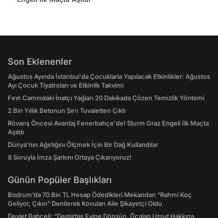
Son Eklenenler
Ağustos Ayında İstanbul'da Çocuklarla Yapılacak Etkinlikler: Ağustos
Ayı Çocuk Tiyatroları ve Etkinlik Takvimi
Fırın Camındaki İnatçı Yağları 20 Dakikada Çözen Temizlik Yöntemi
2 Bin Yıllık Betonun Sırrı Tuvaletten Çıktı
Rövanş Öncesi Avantaj Fenerbahçe'de! Sturm Graz Engeli İlk Maçta
Aşıldı
Dünya’nın Ağırlığını Ölçmek İçin Bir Dağ Kullandılar
8 Soruyla İmza Şarkını Ortaya Çıkarıyoruz!
Günün Popüler Başlıkları
Bodrum’da 70 Bin TL Hesap Ödedikleri Mekandan “Rahmi Koç
Geliyor, Çıkın” Denilerek Kovulan Aile Şikayetçi Oldu
Devlet Bahçeli: “Demirtaş Evine Dönsün, Öcalan Umut Hakkına