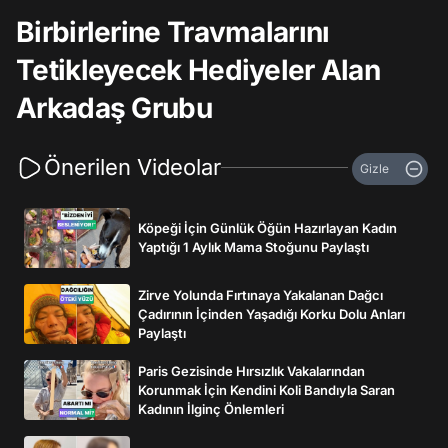
Birbirlerine Travmalarını
Tetikleyecek Hediyeler Alan
Arkadaş Grubu
Önerilen Videolar
Gizle
Köpeği İçin Günlük Öğün Hazırlayan Kadın
Yaptığı 1 Aylık Mama Stoğunu Paylaştı
Zirve Yolunda Fırtınaya Yakalanan Dağcı
Çadırının İçinden Yaşadığı Korku Dolu Anları
Paylaştı
Paris Gezisinde Hırsızlık Vakalarından
Korunmak İçin Kendini Koli Bandıyla Saran
Kadının İlginç Önlemleri