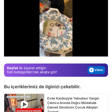
Video
Test
Gündem
/
Magazin
Video
Keşfet
ile ziyaret ettiğin
Test
tüm kategorileri tek akışta gör!
Bu içeriklerimiz de ilginizi çekebilir.
Evde Kardeşiyle Yalnızken Yangın
Çıkınca Anında Doğru Müdahale
Ederek Söndüren Çocuk Alkışları
Topladı