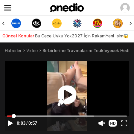
Güncel Konular
Bu Gece Uyku Yok
2027 İçin Rakam
Yeni İsim😱
Haberler
Video
Birbirlerine Travmalarını Tetikleyecek Hedi
0:03
/
0:57