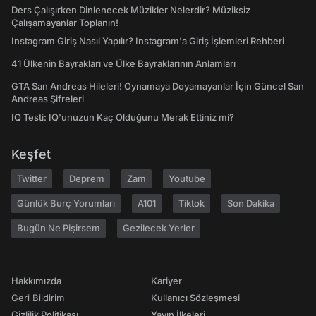
Ders Çalışırken Dinlenecek Müzikler Nelerdir? Müziksiz
Çalışamayanlar Toplanın!
Instagram Giriş Nasıl Yapılır? Instagram'a Giriş İşlemleri Rehberi
41 Ülkenin Bayrakları ve Ülke Bayraklarının Anlamları
GTA San Andreas Hileleri! Oynamaya Doyamayanlar İçin Güncel San
Andreas Şifreleri
IQ Testi: IQ'unuzun Kaç Olduğunu Merak Ettiniz mi?
Keşfet
Twitter
Deprem
Zam
Youtube
Günlük Burç Yorumları
A101
Tiktok
Son Dakika
Bugün Ne Pişirsem
Gezilecek Yerler
Hakkımızda
Kariyer
Geri Bildirim
Kullanıcı Sözleşmesi
Gizlilik Politikası
Yayın İlkeleri