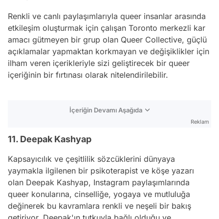
Renkli ve canlı paylaşımlarıyla queer insanlar arasında
etkileşim oluşturmak için çalışan Toronto merkezli kar
amacı gütmeyen bir grup olan Queer Collective, güçlü
açıklamalar yapmaktan korkmayan ve değişiklikler için
ilham veren içerikleriyle sizi geliştirecek bir queer
içeriğinin bir fırtınası olarak nitelendirilebilir.
İçeriğin Devamı Aşağıda
Reklam
11. Deepak Kashyap
Kapsayıcılık ve çeşitlilik sözcüklerini dünyaya
yaymakla ilgilenen bir psikoterapist ve köşe yazarı
olan Deepak Kashyap,
Instagram
paylaşımlarında
queer konularına, cinselliğe, yogaya ve mutluluğa
değinerek bu kavramlara renkli ve neşeli bir bakış
getiriyor. Deepak'ın tutkuyla bağlı olduğu ve