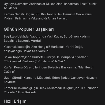
Uykuya Dalmakta Zorlananlar Dikkat: Zihni Rahatlatan Basit Teknik
Açıklandı
Kaptan Necati Doğan 330 Bin Tonluk Dev Geminin Gece Yarısı
Yıldırım Fırtınasına Yakalandığı Anları Paylaştı
Günün Popüler Başlıkları
Beşiktaş-Üsküdar Vapurunda Yaşlı Kadın, Şort Giyen Kadının
Bacağına Bastonla Vurdu!
Yaşamak İstediğin Ülke Hangisi? Haritadaki Yerini Değil,
Yaşayacağın Hayatı Seçiyorsun!
Sokak Röportajında Gurbetçi Türkiye ile Avrupa'yı Kıyasladı:
"Türkiye’deki Yolların Çoğu Avrupa’da Yok"
Kur'an Kursu Öğrencilerinden Belediye Başkanına: "Manifest’i
Çağırın"
Uzun Süredir Kanserle Mücadele Eden Şarkıcı Cansever Hayatını
Kaybetti
Kemerini Takmadığı İçin Uçak Kalkamadı: Küçük Çocuk Yüzünden
Yolcular 1 Gün Bekledi
Hızlı Erişim