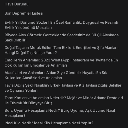
Hava Durumu
Son Depremler Listesi
Evlilik Yıl Dönümü Sözleri! En Özel Romantik, Duygusal ve Resimli
Evlilik Yıl dönümü Mesajları
Rüyada Altın Görmek: Gerçekler de Saadetiniz de Çil Çil Altınlarda
Saklı Olabilir!
Doğal Taşların Merak Edilen Tüm Etkileri, Enerjileri ve Şifa Alanları:
Hangi Doğal Taş Ne İşe Yarar?
Emojilerin Anlamları: 2023 WhatsApp, Instagram ve Twitter'da En
Çok Kullanılan Emojiler ve Anlamları
Atasözleri ve Anlamları: A'dan Z'ye Gündelik Hayatta En Sık
Kullanılan Atasözleri ve Anlamları
Tavla Diziliş Şekli Nasıldır? Erkek Tavlası ve Kız Tavlası Diziliş Şekilleri
ve Oynama Yönleri
Tarot Kartları ve Anlamları Nelerdir? Majör ve Minör Arkana Desteleri
İle Tılsımlı Bir Dünyaya Giriş
Burç Uyumu Hesaplama Nedir? Burç Uyumu, Aşk Uyumu Nasıl
Hesaplanır?
İdeal Kilo Nedir? İdeal Kilo Hesaplama Nasıl Yapılır?