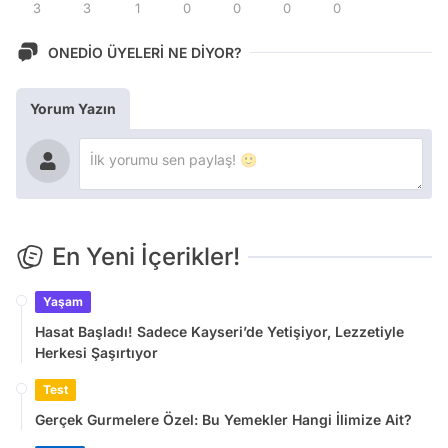
3
3
1
0
0
0
0
ONEDİO ÜYELERİ NE DİYOR?
Yorum Yazın
En Yeni İçerikler!
Yaşam
Hasat Başladı! Sadece Kayseri’de Yetişiyor, Lezzetiyle
Herkesi Şaşırtıyor
Test
Gerçek Gurmelere Özel: Bu Yemekler Hangi İlimize Ait?