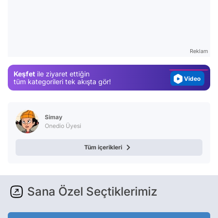
Video
Test
Gündem
Reklam
Magazin
Keşfet
ile ziyaret ettiğin
Video
tüm kategorileri tek akışta gör!
Test
Simay
Onedio Üyesi
Tüm içerikleri
Sana Özel Seçtiklerimiz