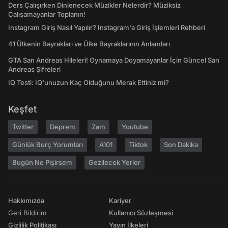
Ders Çalışırken Dinlenecek Müzikler Nelerdir? Müziksiz
Çalışamayanlar Toplanın!
Instagram Giriş Nasıl Yapılır? Instagram'a Giriş İşlemleri Rehberi
41 Ülkenin Bayrakları ve Ülke Bayraklarının Anlamları
GTA San Andreas Hileleri! Oynamaya Doyamayanlar İçin Güncel San
Andreas Şifreleri
IQ Testi: IQ'unuzun Kaç Olduğunu Merak Ettiniz mi?
Keşfet
Twitter
Deprem
Zam
Youtube
Günlük Burç Yorumları
A101
Tiktok
Son Dakika
Bugün Ne Pişirsem
Gezilecek Yerler
Hakkımızda
Kariyer
Geri Bildirim
Kullanıcı Sözleşmesi
Gizlilik Politikası
Yayın İlkeleri