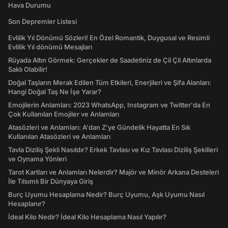
Hava Durumu
Son Depremler Listesi
Evlilik Yıl Dönümü Sözleri! En Özel Romantik, Duygusal ve Resimli
Evlilik Yıl dönümü Mesajları
Rüyada Altın Görmek: Gerçekler de Saadetiniz de Çil Çil Altınlarda
Saklı Olabilir!
Doğal Taşların Merak Edilen Tüm Etkileri, Enerjileri ve Şifa Alanları:
Hangi Doğal Taş Ne İşe Yarar?
Emojilerin Anlamları: 2023 WhatsApp, Instagram ve Twitter'da En
Çok Kullanılan Emojiler ve Anlamları
Atasözleri ve Anlamları: A'dan Z'ye Gündelik Hayatta En Sık
Kullanılan Atasözleri ve Anlamları
Tavla Diziliş Şekli Nasıldır? Erkek Tavlası ve Kız Tavlası Diziliş Şekilleri
ve Oynama Yönleri
Tarot Kartları ve Anlamları Nelerdir? Majör ve Minör Arkana Desteleri
İle Tılsımlı Bir Dünyaya Giriş
Burç Uyumu Hesaplama Nedir? Burç Uyumu, Aşk Uyumu Nasıl
Hesaplanır?
İdeal Kilo Nedir? İdeal Kilo Hesaplama Nasıl Yapılır?