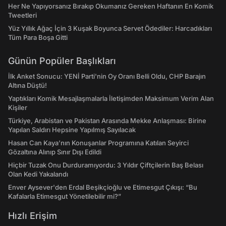
Her Ne Yapıyorsanız Bırakıp Okumanız Gereken Haftanın En Komik
Tweetleri
Yüz Yıllık Ağaç İçin 3 Kuşak Boyunca Servet Ödediler: Harcadıkları
Tüm Para Boşa Gitti
Günün Popüler Başlıkları
İlk Anket Sonucu: YENİ Parti'nin Oy Oranı Belli Oldu, CHP Barajın
Altına Düştü!
Yaptıkları Komik Mesajlaşmalarla İletişimden Maksimum Verim Alan
Kişiler
Türkiye, Arabistan ve Pakistan Arasında Mekke Anlaşması: Birine
Yapılan Saldırı Hepsine Yapılmış Sayılacak
Hasan Can Kaya’nın Konuşanlar Programına Katılan Seyirci
Gözaltına Alınıp Sınır Dışı Edildi
Hiçbir Tuzak Onu Durduramıyordu: 3 Yıldır Çiftçilerin Baş Belası
Olan Kedi Yakalandı
Enver Aysever'den Erdal Beşikçioğlu ve Etimesgut Çıkışı: “Bu
Kafalarla Etimesgut Yönetilebilir mi?”
Hızlı Erişim