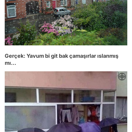
Gerçek: Yavum bi git bak çamaşırlar ıslanmış
mı...