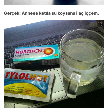
Gerçek: Anneee ketıla su koysana ilaç iççem.