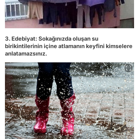
3. Edebiyat: Sokağınızda oluşan su
birikintilerinin içine atlamanın keyfini kimselere
anlatamazsınız.