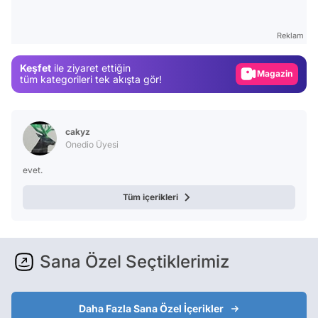
Test
Gündem
Reklam
Magazin
Keşfet
ile ziyaret ettiğin
Video
tüm kategorileri tek akışta gör!
Test
cakyz
Onedio Üyesi
evet.
Tüm içerikleri
Sana Özel Seçtiklerimiz
Daha Fazla Sana Özel İçerikler