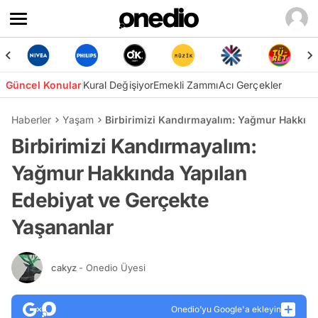
Güncel Konular
Kural Değişiyor
Emekli Zammı
Acı Gerçekler
Haberler
Yaşam
Birbirimizi Kandırmayalım: Yağmur Hakkınd
Birbirimizi Kandırmayalım:
Yağmur Hakkında Yapılan
Edebiyat ve Gerçekte
Yaşananlar
cakyz
- Onedio Üyesi
Onedio’yu Google'a ekleyin