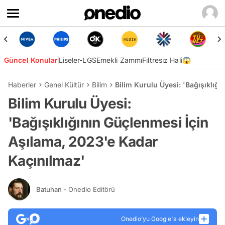
Güncel Konular
Liseler-LGS
Emekli Zammı
Filtresiz Hali😱
Haberler
Genel Kültür
Bilim
Bilim Kurulu Üyesi: 'Bağışıklığ
Bilim Kurulu Üyesi:
'Bağışıklığının Güçlenmesi İçin
Aşılama, 2023'e Kadar
Kaçınılmaz'
Batuhan
- Onedio Editörü
Onedio’yu Google'a ekleyin