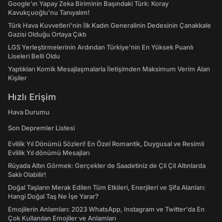
Google'ın Yapay Zeka Biriminin Başındaki Türk: Koray
Kavukçuoğlu'nu Tanıyalım!
Türk Hava Kuvvetleri'nin İlk Kadın Generalinin Dedesinin Çanakkale
Gazisi Olduğu Ortaya Çıktı
LGS Yerleştirmelerinin Ardından Türkiye'nin En Yüksek Puanlı
Liseleri Belli Oldu
Yaptıkları Komik Mesajlaşmalarla İletişimden Maksimum Verim Alan
Kişiler
Hızlı Erişim
Hava Durumu
Son Depremler Listesi
Evlilik Yıl Dönümü Sözleri! En Özel Romantik, Duygusal ve Resimli
Evlilik Yıl dönümü Mesajları
Rüyada Altın Görmek: Gerçekler de Saadetiniz de Çil Çil Altınlarda
Saklı Olabilir!
Doğal Taşların Merak Edilen Tüm Etkileri, Enerjileri ve Şifa Alanları:
Hangi Doğal Taş Ne İşe Yarar?
Emojilerin Anlamları: 2023 WhatsApp, Instagram ve Twitter'da En
Çok Kullanılan Emojiler ve Anlamları