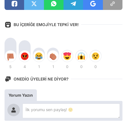
BU İÇERİĞE EMOJİYLE TEPKİ VER!
5
4
1
1
0
0
0
ONEDİO ÜYELERİ NE DİYOR?
Yorum Yazın