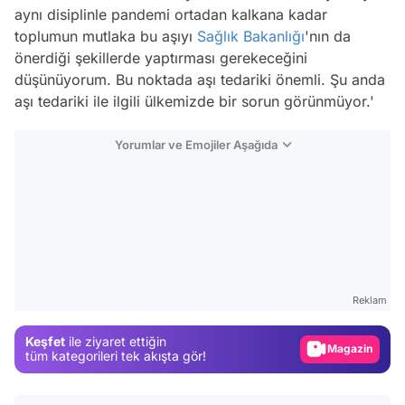
aynı disiplinle pandemi ortadan kalkana kadar
toplumun mutlaka bu aşıyı
Sağlık Bakanlığı
'nın da
önerdiği şekillerde yaptırması gerekeceğini
düşünüyorum. Bu noktada aşı tedariki önemli. Şu anda
aşı tedariki ile ilgili ülkemizde bir sorun görünmüyor.'
Yorumlar ve Emojiler Aşağıda
Video
Test
Reklam
Gündem
Keşfet
ile ziyaret ettiğin
Magazin
tüm kategorileri tek akışta gör!
Video