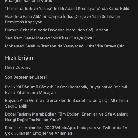
Bacağına Bastonla Vurdu!
‘Terörsüz Türkiye Yasası’ Teklifi Adalet Komisyonu'nda Kabul Edildi
Gazeteci Fatih Atik'ten Çarpıcı İddia: Çerçeve Yasa Selahattin
Demirtaş'ı Kapsıyor
Dursun Özbek'in Veda Davetine Icardi'den Soğuk Yanıt
Yeni Parti Genel Merkezi'nin Kirası Ortaya Çıktı
Mohamed Salah'ın Trabzon'da Yaşayacağı Lüks Villa Ortaya Çıktı
Hızlı Erişim
Hava Durumu
Son Depremler Listesi
Evlilik Yıl Dönümü Sözleri! En Özel Romantik, Duygusal ve Resimli
Evlilik Yıl dönümü Mesajları
Rüyada Altın Görmek: Gerçekler de Saadetiniz de Çil Çil Altınlarda
Saklı Olabilir!
Doğal Taşların Merak Edilen Tüm Etkileri, Enerjileri ve Şifa Alanları:
Hangi Doğal Taş Ne İşe Yarar?
Emojilerin Anlamları: 2023 WhatsApp, Instagram ve Twitter'da En
Çok Kullanılan Emojiler ve Anlamları