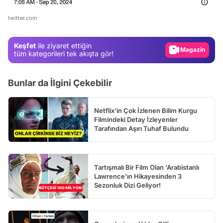
Test
Gündem
twitter.com
Magazin
Keşfet
ile ziyaret ettiğin
Video
tüm kategorileri tek akışta gör!
Test
Bunlar da İlgini Çekebilir
Netflix'in Çok İzlenen Bilim Kurgu
Filmindeki Detay İzleyenler
Tarafından Aşırı Tuhaf Bulundu
Tartışmalı Bir Film Olan 'Arabistanlı
Lawrence'ın Hikayesinden 3
Sezonluk Dizi Geliyor!