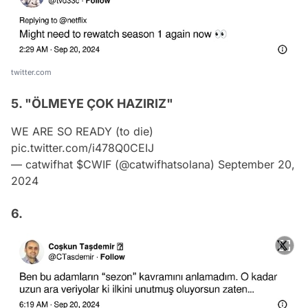
twitter.com
5. "ÖLMEYE ÇOK HAZIRIZ"
WE ARE SO READY (to die)
pic.twitter.com/i478Q0CEIJ
— catwifhat $CWIF (@catwifhatsolana)
September 20,
2024
6.