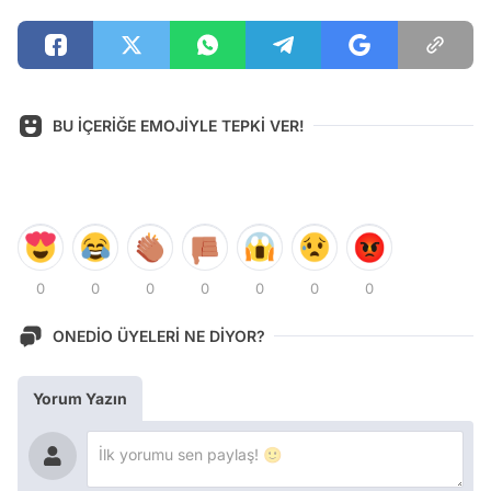
BU İÇERİĞE EMOJİYLE TEPKİ VER!
0
0
0
0
0
0
0
ONEDİO ÜYELERİ NE DİYOR?
Yorum Yazın