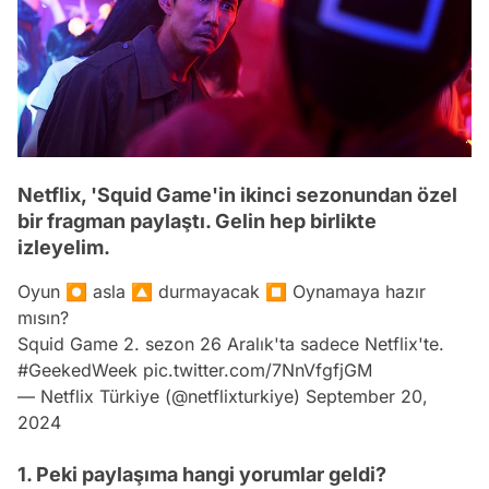
Netflix, 'Squid Game'in ikinci sezonundan özel
bir fragman paylaştı. Gelin hep birlikte
izleyelim.
Oyun ⏺️ asla 🔼 durmayacak ⏹️ Oynamaya hazır
mısın?
Squid Game 2. sezon 26 Aralık'ta sadece Netflix'te.
#GeekedWeek
pic.twitter.com/7NnVfgfjGM
— Netflix Türkiye (@netflixturkiye)
September 20,
2024
1. Peki paylaşıma hangi yorumlar geldi?