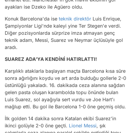
ayakları ise Dzeko ile Agüero oldu.
Konuk Barcelona'da ise
teknik direktör
Luis Enrique,
Şampiyonlar Ligi'nde kaleyi yine Ter Stegen'e verdi.
Diğer pozisyonlarda sürprize imza atmayan genç
teknik adam, Messi, Suarez ve Neymar üçlüsüyle gol
aradı.
SUAREZ ADA'YA KENDİNİ HATIRLATTI!
Karşılıklı ataklarla başlayan maçta Barcelona kısa süre
sonra ağırlığını koydu ve art arda bulduğu gollerle 2-0
üstünlüğü yakaladı. 16. dakikada ceza alanına sağdan
gelen pasta oluşan karambolda topu önünde bulan
Luis Suarez, sol ayağıyla sert vurdu ve Joe Hart'ı
mağlup etti. Bu gol ile Barcelona 1-0 öne geçmiş oldu.
İlk golden 14 dakika sonra Katalan ekibi Suarez'in
ikinci golüyle 2-0 öne geçti.
Lionel Messi
, şık
çalımlarla ceza alanına paralel şekilde getirdiği topu