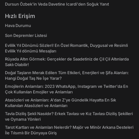
Dursun Özbek'in Veda Davetine Icardi'den Soğuk Yanıt
Hızlı Erişim
Hava Durumu
Son Depremler Listesi
Evlilik Yıl Dönümü Sözleri! En Özel Romantik, Duygusal ve Resimli
Evlilik Yıl dönümü Mesajları
Rüyada Altın Görmek: Gerçekler de Saadetiniz de Çil Çil Altınlarda
Saklı Olabilir!
Doğal Taşların Merak Edilen Tüm Etkileri, Enerjileri ve Şifa Alanları:
Hangi Doğal Taş Ne İşe Yarar?
Emojilerin Anlamları: 2023 WhatsApp, Instagram ve Twitter'da En
Çok Kullanılan Emojiler ve Anlamları
Atasözleri ve Anlamları: A'dan Z'ye Gündelik Hayatta En Sık
Kullanılan Atasözleri ve Anlamları
Tavla Diziliş Şekli Nasıldır? Erkek Tavlası ve Kız Tavlası Diziliş Şekilleri
ve Oynama Yönleri
Tarot Kartları ve Anlamları Nelerdir? Majör ve Minör Arkana Desteleri
İle Tılsımlı Bir Dünyaya Giriş