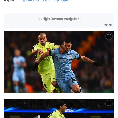
Kaynak:
http://www.sporx.com/futbol/sligi/bar...
İçeriğin Devamı Aşağıda
Reklam