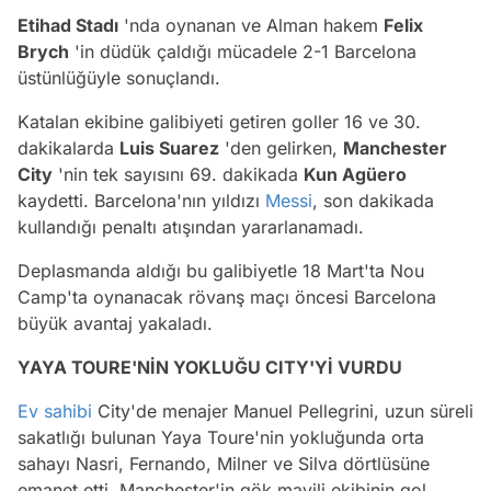
Etihad Stadı
'nda oynanan ve Alman hakem
Felix
Brych
'in düdük çaldığı mücadele 2-1 Barcelona
üstünlüğüyle sonuçlandı.
Katalan ekibine galibiyeti getiren goller 16 ve 30.
dakikalarda
Luis Suarez
'den gelirken,
Manchester
City
'nin tek sayısını 69. dakikada
Kun Agüero
kaydetti. Barcelona'nın yıldızı
Messi
, son dakikada
kullandığı penaltı atışından yararlanamadı.
Deplasmanda aldığı bu galibiyetle 18 Mart'ta Nou
Camp'ta oynanacak rövanş maçı öncesi Barcelona
büyük avantaj yakaladı.
YAYA TOURE'NİN YOKLUĞU CITY'Yİ VURDU
Ev sahibi
City'de menajer Manuel Pellegrini, uzun süreli
sakatlığı bulunan Yaya Toure'nin yokluğunda orta
sahayı Nasri, Fernando, Milner ve Silva dörtlüsüne
emanet etti. Manchester'in gök mavili ekibinin gol