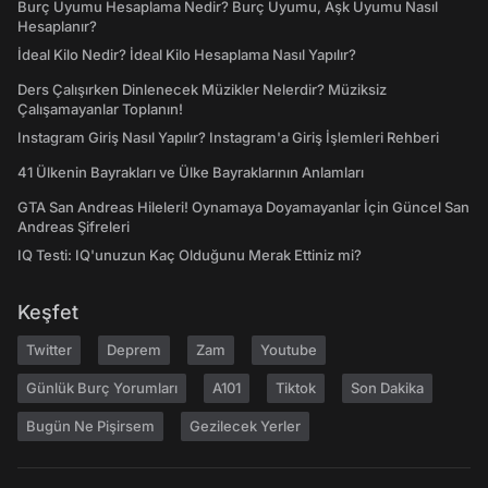
Burç Uyumu Hesaplama Nedir? Burç Uyumu, Aşk Uyumu Nasıl
Hesaplanır?
İdeal Kilo Nedir? İdeal Kilo Hesaplama Nasıl Yapılır?
Ders Çalışırken Dinlenecek Müzikler Nelerdir? Müziksiz
Çalışamayanlar Toplanın!
Instagram Giriş Nasıl Yapılır? Instagram'a Giriş İşlemleri Rehberi
41 Ülkenin Bayrakları ve Ülke Bayraklarının Anlamları
GTA San Andreas Hileleri! Oynamaya Doyamayanlar İçin Güncel San
Andreas Şifreleri
IQ Testi: IQ'unuzun Kaç Olduğunu Merak Ettiniz mi?
Keşfet
Twitter
Deprem
Zam
Youtube
Günlük Burç Yorumları
A101
Tiktok
Son Dakika
Bugün Ne Pişirsem
Gezilecek Yerler