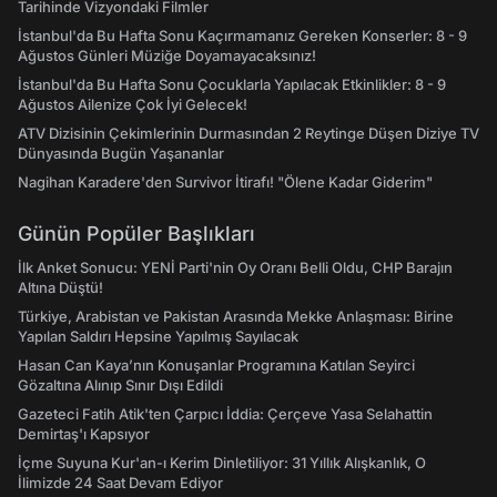
Tarihinde Vizyondaki Filmler
İstanbul'da Bu Hafta Sonu Kaçırmamanız Gereken Konserler: 8 - 9
Ağustos Günleri Müziğe Doyamayacaksınız!
İstanbul'da Bu Hafta Sonu Çocuklarla Yapılacak Etkinlikler: 8 - 9
Ağustos Ailenize Çok İyi Gelecek!
ATV Dizisinin Çekimlerinin Durmasından 2 Reytinge Düşen Diziye TV
Dünyasında Bugün Yaşananlar
Nagihan Karadere'den Survivor İtirafı! "Ölene Kadar Giderim"
Günün Popüler Başlıkları
İlk Anket Sonucu: YENİ Parti'nin Oy Oranı Belli Oldu, CHP Barajın
Altına Düştü!
Türkiye, Arabistan ve Pakistan Arasında Mekke Anlaşması: Birine
Yapılan Saldırı Hepsine Yapılmış Sayılacak
Hasan Can Kaya’nın Konuşanlar Programına Katılan Seyirci
Gözaltına Alınıp Sınır Dışı Edildi
Gazeteci Fatih Atik'ten Çarpıcı İddia: Çerçeve Yasa Selahattin
Demirtaş'ı Kapsıyor
İçme Suyuna Kur'an-ı Kerim Dinletiliyor: 31 Yıllık Alışkanlık, O
İlimizde 24 Saat Devam Ediyor