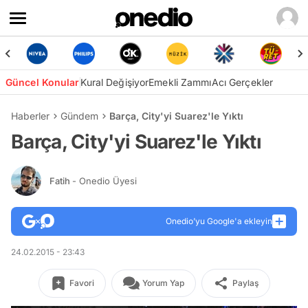
Güncel Konular
Kural Değişiyor
Emekli Zammı
Acı Gerçekler
Haberler
Gündem
Barça, City'yi Suarez'le Yıktı
Barça, City'yi Suarez'le Yıktı
Fatih
- Onedio Üyesi
Onedio’yu Google'a ekleyin
24.02.2015 - 23:43
Favori
Yorum Yap
Paylaş