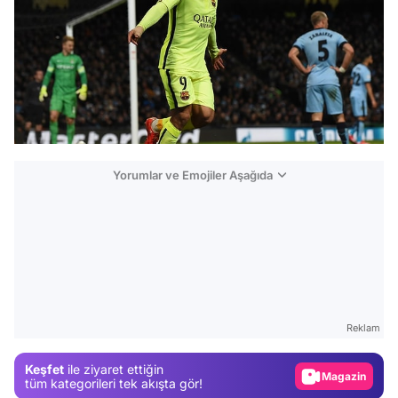
Yorumlar ve Emojiler Aşağıda
Video
Test
Reklam
Gündem
Keşfet
ile ziyaret ettiğin
Magazin
tüm kategorileri tek akışta gör!