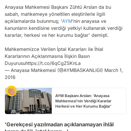
Anayasa Mahkemesi Başkanı Zühtü Arslan da bu
sabah, mahkemeye yöneltilen eleştirilerle ilgili
açıklamalarda bulunmuş; '
AYM
’nin anayasa ve
kanunların kendisine verdiği yetkiyi kullanarak verdiği
kararlar, herkesi ve her kurumu bağlar' demişti.
Mahkememizce Verilen İptal Kararları ile İhlal
Kararlarının Açıklanmasına İlişkin Basın
Duyurusu
https://t.co/6qCgZSKnLa
— Anayasa Mahkemesi (@AYMBASKANLIGI)
March 1,
2016
AYM Başkanı Arslan: ‘Anayasa
Mahkemesi'nin Verdiği Kararlar
Herkesi ve Her Kurumu Bağlar’
'Gerekçesi yazılmadan açıklanamayan ihlâl