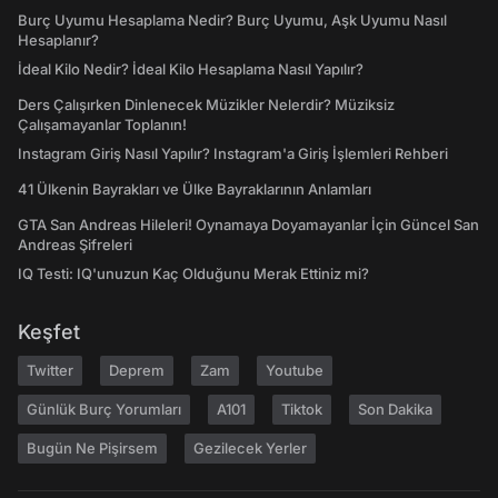
Burç Uyumu Hesaplama Nedir? Burç Uyumu, Aşk Uyumu Nasıl
Hesaplanır?
İdeal Kilo Nedir? İdeal Kilo Hesaplama Nasıl Yapılır?
Ders Çalışırken Dinlenecek Müzikler Nelerdir? Müziksiz
Çalışamayanlar Toplanın!
Instagram Giriş Nasıl Yapılır? Instagram'a Giriş İşlemleri Rehberi
41 Ülkenin Bayrakları ve Ülke Bayraklarının Anlamları
GTA San Andreas Hileleri! Oynamaya Doyamayanlar İçin Güncel San
Andreas Şifreleri
IQ Testi: IQ'unuzun Kaç Olduğunu Merak Ettiniz mi?
Keşfet
Twitter
Deprem
Zam
Youtube
Günlük Burç Yorumları
A101
Tiktok
Son Dakika
Bugün Ne Pişirsem
Gezilecek Yerler