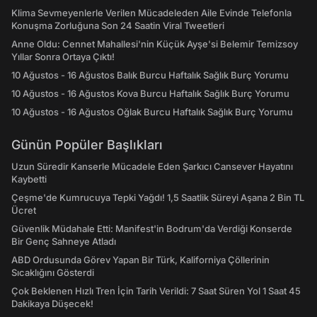
Klima Sevmeyenlerle Verilen Mücadeleden Aile Evinde Telefonla
Konuşma Zorluğuna Son 24 Saatin Viral Tweetleri
Anne Oldu: Cennet Mahallesi'nin Küçük Ayşe'si Belemir Temizsoy
Yıllar Sonra Ortaya Çıktı!
10 Ağustos - 16 Ağustos Balık Burcu Haftalık Sağlık Burç Yorumu
10 Ağustos - 16 Ağustos Kova Burcu Haftalık Sağlık Burç Yorumu
10 Ağustos - 16 Ağustos Oğlak Burcu Haftalık Sağlık Burç Yorumu
Günün Popüler Başlıkları
Uzun Süredir Kanserle Mücadele Eden Şarkıcı Cansever Hayatını
Kaybetti
Çeşme'de Kumrucuya Tepki Yağdı! 1,5 Saatlik Süreyi Aşana 2 Bin TL
Ücret
Güvenlik Müdahale Etti: Manifest'in Bodrum'da Verdiği Konserde
Bir Genç Sahneye Atladı
ABD Ordusunda Görev Yapan Bir Türk, Kaliforniya Çöllerinin
Sıcaklığını Gösterdi
Çok Beklenen Hızlı Tren İçin Tarih Verildi: 7 Saat Süren Yol 1 Saat 45
Dakikaya Düşecek!