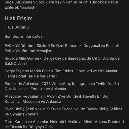
Suça Sürüklenen Çocuklara İlişkin Kanun Teklifi TBMM'de Kabul
Edilerek Yasalaştı
Hızlı Erişim
Hava Durumu
Son Depremler Listesi
Evlilik Yıl Dönümü Sözleri! En Özel Romantik, Duygusal ve Resimli
Evlilik Yıl dönümü Mesajları
Rüyada Altın Görmek: Gerçekler de Saadetiniz de Çil Çil Altınlarda
Saklı Olabilir!
Doğal Taşların Merak Edilen Tüm Etkileri, Enerjileri ve Şifa Alanları:
Hangi Doğal Taş Ne İşe Yarar?
Emojilerin Anlamları: 2023 WhatsApp, Instagram ve Twitter'da En
Çok Kullanılan Emojiler ve Anlamları
Atasözleri ve Anlamları: A'dan Z'ye Gündelik Hayatta En Sık
Kullanılan Atasözleri ve Anlamları
Tavla Diziliş Şekli Nasıldır? Erkek Tavlası ve Kız Tavlası Diziliş Şekilleri
ve Oynama Yönleri
Tarot Kartları ve Anlamları Nelerdir? Majör ve Minör Arkana Desteleri
İle Tılsımlı Bir Dünyaya Giriş