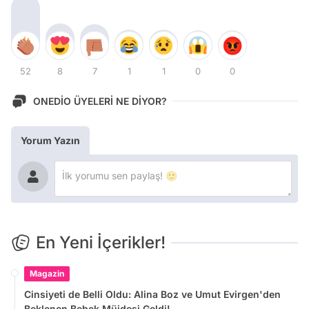
52
8
7
1
1
0
0
ONEDİO ÜYELERİ NE DİYOR?
Yorum Yazın
En Yeni İçerikler!
Magazin
Cinsiyeti de Belli Oldu: Alina Boz ve Umut Evirgen'den
Beklenen Bebek Müjdesi Geldi!