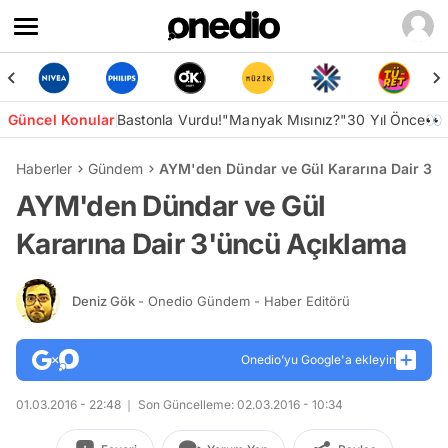
Güncel Konular
Bastonla Vurdu!
"Manyak Mısınız?"
30 Yıl Önce👀
Haberler
Gündem
AYM'den Dündar ve Gül Kararına Dair 3'
AYM'den Dündar ve Gül
Kararına Dair 3'üncü Açıklama
Deniz Gök
- Onedio Gündem - Haber Editörü
Onedio’yu Google'a ekleyin
01.03.2016 - 22:48
Son Güncelleme: 02.03.2016 - 10:34