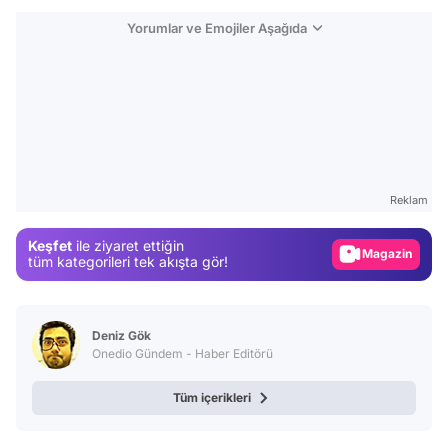
Yorumlar ve Emojiler Aşağıda
Video
Test
Reklam
Gündem
Keşfet
ile ziyaret ettiğin
Magazin
tüm kategorileri tek akışta gör!
Video
Test
Deniz Gök
Onedio Gündem - Haber Editörü
Tüm içerikleri