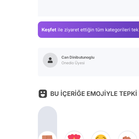
Keşfet
ile ziyaret ettiğin
tüm kategorileri tek
Can Dinibutunoglu
Onedio Üyesi
BU İÇERİĞE EMOJİYLE TEPKİ