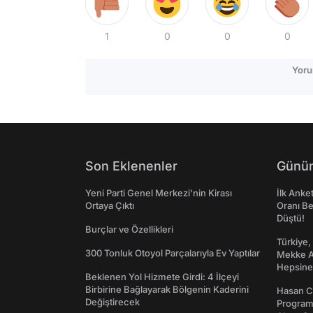
1
0
0
0
Yoru
Son Eklenenler
Günün
Yeni Parti Genel Merkezi'nin Kirası
İlk Anke
Ortaya Çıktı
Oranı Be
Düştü!
Burçlar ve Özellikleri
Türkiye,
300 Tonluk Otoyol Parçalarıyla Ev Yaptılar
Mekke An
Hepsine 
Beklenen Yol Hizmete Girdi: 4 İlçeyi
Birbirine Bağlayarak Bölgenin Kaderini
Hasan C
Değiştirecek
Programı