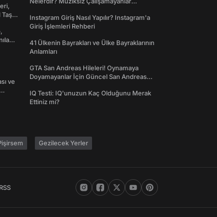
Nelerdir? Müziksiz Çalışamayanlar
eri,
Toplanın!
l Taş
Instagram Giriş Nasıl Yapılır? Instagram'a
Giriş İşlemleri Rehberi
,
nılan
41 Ülkenin Bayrakları ve Ülke Bayraklarının
Anlamları
GTA San Andreas Hileleri! Oynamaya
Doyamayanlar İçin Güncel San Andreas
ası ve
Şifreleri
IQ Testi: IQ'unuzun Kaç Olduğunu Merak
Ettiniz mi?
işirsem
Gezilecek Yerler
RSS