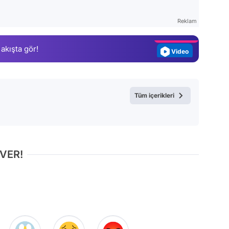
Gündem
Reklam
Magazin
 akışta gör!
Video
Test
Tüm içerikleri
 VER!