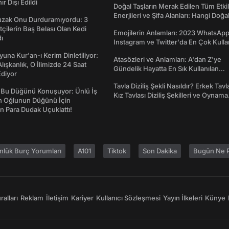
nır Dışı Edildi
Doğal Taşların Merak Edilen Tüm Etkil
Enerjileri ve Şifa Alanları: Hangi Doğa
Tuzak Onu Durduramıyordu: 3
Ne İşe Yarar?
ftçilerin Baş Belası Olan Kedi
Emojilerin Anlamları: 2023 WhatsApp
ı
Instagram ve Twitter'da En Çok Kulla
Emojiler ve Anlamları
una Kur'an-ı Kerim Dinletiliyor:
Atasözleri ve Anlamları: A'dan Z'ye
 Alışkanlık, O İlimizde 24 Saat
Gündelik Hayatta En Sık Kullanılan
diyor
Atasözleri ve Anlamları
Tavla Diziliş Şekli Nasıldır? Erkek Tavl
 Bu Düğünü Konuşuyor: Ünlü İş
Kız Tavlası Diziliş Şekilleri ve Oynama
ın Oğlunun Düğünü İçin
Yönleri
 Para Dudak Uçuklattı!
nlük Burç Yorumları
A101
Tiktok
Son Dakika
Bugün Ne P
alları
Reklam
İletişim
Kariyer
Kullanıcı Sözleşmesi
Yayın İlkeleri
Künye