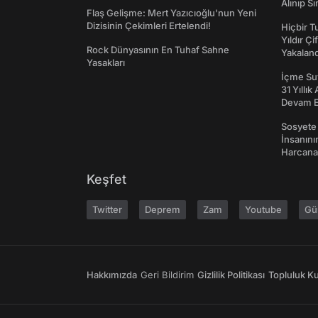
Alınıp Sı
Flaş Gelişme: Mert Yazıcıoğlu'nun Yeni
Dizisinin Çekimleri Ertelendi!
Hiçbir 
Yıldır Çi
Rock Dünyasının En Tuhaf Sahne
Yakaland
Yasakları
İçme Suy
31 Yıllık
Devam E
Sosyete
İnsanın
Harcanan
Keşfet
Twitter
Deprem
Zam
Youtube
Gü
Hakkımızda
Geri Bildirim
Gizlilik Politikası
Topluluk Kur