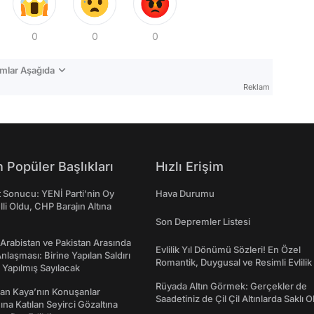
0
0
0
mlar Aşağıda
Reklam
 Popüler Başlıkları
Hızlı Erişim
t Sonucu: YENİ Parti'nin Oy
Hava Durumu
lli Oldu, CHP Barajın Altına
Son Depremler Listesi
 Arabistan ve Pakistan Arasında
Evlilik Yıl Dönümü Sözleri! En Özel
laşması: Birine Yapılan Saldırı
Romantik, Duygusal ve Resimli Evlilik 
Yapılmış Sayılacak
dönümü Mesajları
Rüyada Altın Görmek: Gerçekler de
an Kaya’nın Konuşanlar
Saadetiniz de Çil Çil Altınlarda Saklı Ol
na Katılan Seyirci Gözaltına