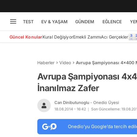
TEST
EV & YAŞAM
GÜNDEM
EĞLENCE
YE
Güncel Konular
Kural Değişiyor
Emekli Zammı
Acı Gerçekler
Haberler
Video
Avrupa Şampiyonası 4x400 M
Avrupa Şampiyonası 4x
İnanılmaz Zafer
Can Dinibutunoglu
- Onedio Üyesi
18.08.2014 - 16:42
Son Güncelleme: 19.08.201
Onedio’yu Google’da tercih edil