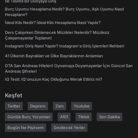
İle Tılsımlı Bir Dünyaya Giriş
Burç Uyumu Hesaplama Nedir? Burç Uyumu, Aşk Uyumu Nasıl
Hesaplanır?
İdeal Kilo Nedir? İdeal Kilo Hesaplama Nasıl Yapılır?
Ders Çalışırken Dinlenecek Müzikler Nelerdir? Müziksiz
Çalışamayanlar Toplanın!
Instagram Giriş Nasıl Yapılır? Instagram'a Giriş İşlemleri Rehberi
41 Ülkenin Bayrakları ve Ülke Bayraklarının Anlamları
GTA San Andreas Hileleri! Oynamaya Doyamayanlar İçin Güncel San
Andreas Şifreleri
IQ Testi: IQ'unuzun Kaç Olduğunu Merak Ettiniz mi?
Keşfet
Twitter
Deprem
Zam
Youtube
Günlük Burç Yorumları
A101
Tiktok
Son Dakika
Bugün Ne Pişirsem
Gezilecek Yerler