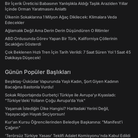
Bir İçerik Üreticisi Babasının Yanlışlıkla Aldığı Taşlık Araziden Yıllar
İçinde Orman Yaratmasını Anlattı
Ülkenin Sokaklarına 1 Milyon Ağaç Dikilecek: Klimalara Veda
Edecekler
Ağlamalık Değil Ama Derin Derin Düşündüren O Ritimler
ABD Ordusunda Görev Yapan Bir Türk, Kaliforniya Çöllerinin
Sıcaklığını Gösterdi
Çok Beklenen Hızlı Tren İçin Tarih Verildi: 7 Saat Süren Yol 1 Saat 45
Dakikaya Düşecek!
Günün Popüler Başlıkları
Beşiktaş-Üsküdar Vapurunda Yaşlı Kadın, Şort Giyen Kadının
Bacağına Bastonla Vurdu!
Sokak Röportajında Gurbetçi Türkiye ile Avrupa'yı Kıyasladı:
"Türkiye’deki Yolların Çoğu Avrupa’da Yok"
Yaşamak İstediğin Ülke Hangisi? Haritadaki Yerini Değil,
Yaşayacağın Hayatı Seçiyorsun!
Kur'an Kursu Öğrencilerinden Belediye Başkanına: "Manifest’i
Çağırın"
‘Terörsüz Türkiye Yasası’ Teklifi Adalet Komisyonu'nda Kabul Edildi