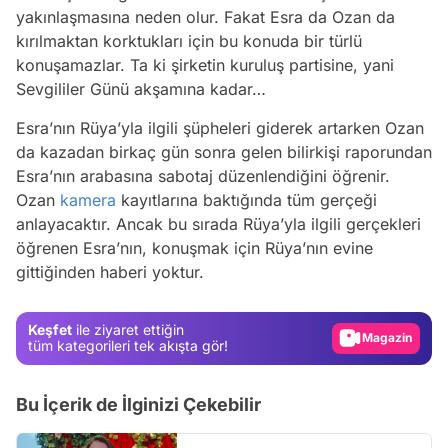
yakınlaşmasına neden olur. Fakat Esra da Ozan da
kırılmaktan korktukları için bu konuda bir türlü
konuşamazlar. Ta ki şirketin kuruluş partisine, yani
Sevgililer Günü akşamına kadar…
Esra’nın Rüya’yla ilgili şüpheleri giderek artarken Ozan
da kazadan birkaç gün sonra gelen bilirkişi raporundan
Esra’nın arabasına sabotaj düzenlendiğini öğrenir.
Ozan
kamera
kayıtlarına baktığında tüm gerçeği
Video
anlayacaktır. Ancak bu sırada Rüya’yla ilgili gerçekleri
Test
öğrenen Esra’nın, konuşmak için Rüya’nın evine
gittiğinden haberi yoktur.
Gündem
Magazin
Keşfet
ile ziyaret ettiğin
Video
tüm kategorileri tek akışta gör!
Test
Bu İçerik de İlginizi Çekebilir