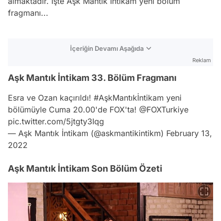
almaktadır. İşte Aşk Mantık İntikam yeni bölüm
fragmanı...
İçeriğin Devamı Aşağıda
Reklam
Aşk Mantık İntikam 33. Bölüm Fragmanı
Esra ve Ozan kaçırıldı!
#AşkMantıkİntikam
yeni
bölümüyle Cuma 20.00'de FOX'ta!
@FOXTurkiye
pic.twitter.com/5jtgty3Iqg
— Aşk Mantık İntikam (@askmantikintikm)
February 13,
2022
Aşk Mantık İntikam Son Bölüm Özeti