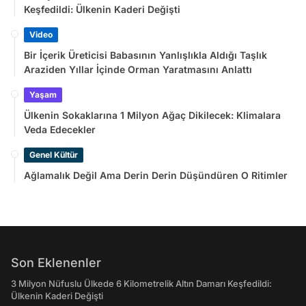
Keşfedildi: Ülkenin Kaderi Değişti
Video
Bir İçerik Üreticisi Babasının Yanlışlıkla Aldığı Taşlık
Araziden Yıllar İçinde Orman Yaratmasını Anlattı
Yaşam
Ülkenin Sokaklarına 1 Milyon Ağaç Dikilecek: Klimalara
Veda Edecekler
Genel Kültür
Ağlamalık Değil Ama Derin Derin Düşündüren O Ritimler
Son Eklenenler
3 Milyon Nüfuslu Ülkede 6 Kilometrelik Altın Damarı Keşfedildi:
Ülkenin Kaderi Değişti