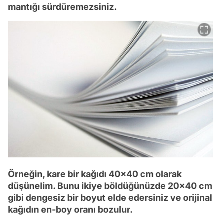
mantığı sürdüremezsiniz.
Örneğin, kare bir kağıdı 40x40 cm olarak
düşünelim. Bunu ikiye böldüğünüzde 20x40 cm
gibi dengesiz bir boyut elde edersiniz ve orijinal
kağıdın en-boy oranı bozulur.