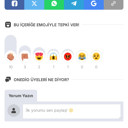
BU İÇERİĞE EMOJİYLE TEPKİ VER!
10
3
2
1
1
0
0
ONEDİO ÜYELERİ NE DİYOR?
Yorum Yazın