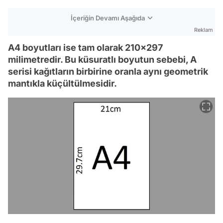
İçeriğin Devamı Aşağıda
Reklam
A4 boyutları ise tam olarak 210x297
milimetredir. Bu küsuratlı boyutun sebebi, A
serisi kağıtların birbirine oranla aynı geometrik
mantıkla küçültülmesidir.