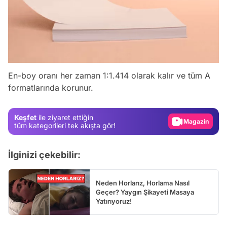
Video
Test
En-boy oranı her zaman 1:1.414 olarak kalır ve tüm A
formatlarında korunur.
Gündem
Magazin
Keşfet
ile ziyaret ettiğin
Video
tüm kategorileri tek akışta gör!
Test
İlginizi çekebilir:
Neden Horlarız, Horlama Nasıl
Geçer? Yaygın Şikayeti Masaya
Yatırıyoruz!