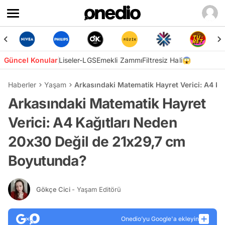
Güncel Konular
Liseler-LGS
Emekli Zammı
Filtresiz Hali😱
Haberler
Yaşam
Arkasındaki Matematik Hayret Verici: A4 K
Arkasındaki Matematik Hayret
Verici: A4 Kağıtları Neden
20x30 Değil de 21x29,7 cm
Boyutunda?
Gökçe Cici
- Yaşam Editörü
Onedio’yu Google'a ekleyin