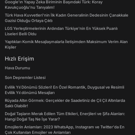
Google'ın Yapay Zeka Biriminin Başındaki Türk: Koray
Kavukçuoğlu'nu Tanıyalım!
Türk Hava Kuvvetleri'nin İlk Kadın Generalinin Dedesinin Çanakkale
Gazisi Olduğu Ortaya Çıktı
LGS Yerleştirmelerinin Ardından Türkiye'nin En Yüksek Puanlı
Liseleri Belli Oldu
Yaptıkları Komik Mesajlaşmalarla İletişimden Maksimum Verim Alan
Kişiler
Hızlı Erişim
Hava Durumu
Son Depremler Listesi
Evlilik Yıl Dönümü Sözleri! En Özel Romantik, Duygusal ve Resimli
Evlilik Yıl dönümü Mesajları
Rüyada Altın Görmek: Gerçekler de Saadetiniz de Çil Çil Altınlarda
Saklı Olabilir!
Doğal Taşların Merak Edilen Tüm Etkileri, Enerjileri ve Şifa Alanları:
Hangi Doğal Taş Ne İşe Yarar?
Emojilerin Anlamları: 2023 WhatsApp, Instagram ve Twitter'da En
Çok Kullanılan Emojiler ve Anlamları