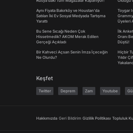
Rusya’daki Tüm Mağazalar Kapanıyor!
Olduğu O
Aynı Fiyata Bakırköy ve Houstan'da
Toygar I
Satılan İki Ev Sosyal Medyada Tartışma
Grammy 
Yarattı
Üyeleri 
Bu Sene Sıcağı Neden Çok
İlk Anke
Hissetmedik? AKOM Merak Edilen
Oranı Be
Gerçeği Açıkladı
Düştü!
Bir Kahveci Açsan Senin İmza İçeceğin
Hiçbir 
Ne Olurdu?
Yıldır Çi
Yakaland
Keşfet
Twitter
Deprem
Zam
Youtube
Gü
Hakkımızda
Geri Bildirim
Gizlilik Politikası
Topluluk Kur