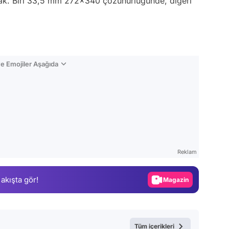
acak. Biri 33,5 mm 272x340 çözünürlüğünde, diğeri
e Emojiler Aşağıda
Video
Test
Reklam
Gündem
 akışta gör!
Magazin
Video
Test
Tüm içerikleri