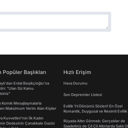
 Popüler Başlıkları
Hızlı Erişim
taylı'dan Erdal Beşikçioğlu'na
Hava Durumu
ştiri: "Ulan Siz Kamu
isiniz"
Son Depremler Listesi
rı Komik Mesajlaşmalarla
Evlilik Yıl Dönümü Sözleri! En Özel
den Maksimum Verim Alan Kişiler
Romantik, Duygusal ve Resimli Evlilik 
dönümü Mesajları
a Kuvvetleri'nin İlk Kadın
Rüyada Altın Görmek: Gerçekler de
nin Dedesinin Çanakkale Gazisi
Saadetiniz de Çil Çil Altınlarda Saklı Ol