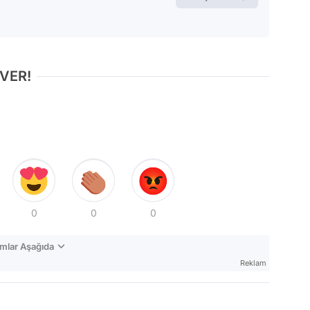
 VER!
0
0
0
mlar Aşağıda
Reklam