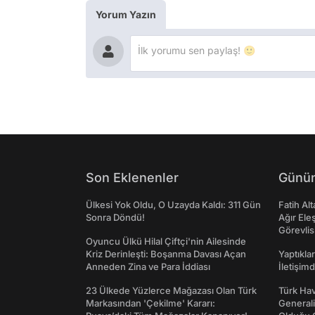
Yorum Yazın
Son Eklenenler
Günün
Ülkesi Yok Oldu, O Uzayda Kaldı: 311 Gün
Fatih Al
Sonra Döndü!
Ağır Ele
Görevlis
Oyuncu Ülkü Hilal Çiftçi'nin Ailesinde
Kriz Derinleşti: Boşanma Davası Açan
Yaptıkla
Anneden Zina ve Para İddiası
İletişim
23 Ülkede Yüzlerce Mağazası Olan Türk
Türk Hav
Markasından 'Çekilme' Kararı:
Generali