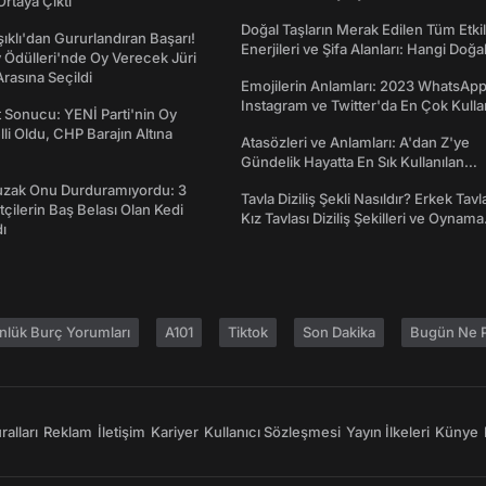
rtaya Çıktı
Doğal Taşların Merak Edilen Tüm Etkil
şıklı'dan Gururlandıran Başarı!
Enerjileri ve Şifa Alanları: Hangi Doğa
Ödülleri'nde Oy Verecek Jüri
Ne İşe Yarar?
Arasına Seçildi
Emojilerin Anlamları: 2023 WhatsApp
Instagram ve Twitter'da En Çok Kulla
t Sonucu: YENİ Parti'nin Oy
Emojiler ve Anlamları
lli Oldu, CHP Barajın Altına
Atasözleri ve Anlamları: A'dan Z'ye
Gündelik Hayatta En Sık Kullanılan
Atasözleri ve Anlamları
Tuzak Onu Durduramıyordu: 3
Tavla Diziliş Şekli Nasıldır? Erkek Tavl
ftçilerin Baş Belası Olan Kedi
Kız Tavlası Diziliş Şekilleri ve Oynama
ı
Yönleri
nlük Burç Yorumları
A101
Tiktok
Son Dakika
Bugün Ne P
alları
Reklam
İletişim
Kariyer
Kullanıcı Sözleşmesi
Yayın İlkeleri
Künye