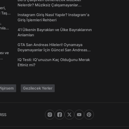
Nelerdir? Müziksiz Çalışamayanlar
eri,
Toplanın!
l Taş
Instagram Giriş Nasıl Yapılır? Instagram'a
Giriş İşlemleri Rehberi
,
nılan
41 Ülkenin Bayrakları ve Ülke Bayraklarının
Anlamları
GTA San Andreas Hileleri! Oynamaya
Doyamayanlar İçin Güncel San Andreas
ası ve
Şifreleri
IQ Testi: IQ'unuzun Kaç Olduğunu Merak
Ettiniz mi?
işirsem
Gezilecek Yerler
RSS