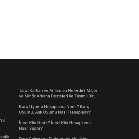
Tarot Kartları ve Anlamları Nelerdir? Majör
ve Minör Arkana Desteleri İle Tılsımlı Bir
Dünyaya Giriş
Burç Uyumu Hesaplama Nedir? Burç
Uyumu, Aşk Uyumu Nasıl Hesaplanır?
Yıl
İdeal Kilo Nedir? İdeal Kilo Hesaplama
Nasıl Yapılır?
abilir!
Ders Çalışırken Dinlenecek Müzikler