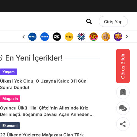
Giriş Yap
Görüş Bildir
En Yeni İçerikler!
Yaşam
Ülkesi Yok Oldu, O Uzayda Kaldı: 311 Gün
Sonra Döndü!
Magazin
Oyuncu Ülkü Hilal Çiftçi'nin Ailesinde Kriz
Derinleşti: Boşanma Davası Açan Anneden
Zina ve Para İddiası
Ekonomi
23 Ülkede Yüzlerce Mağazası Olan Türk