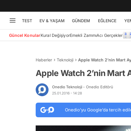
TEST
EV & YAŞAM
GÜNDEM
EĞLENCE
YE
Güncel Konular
Kural Değişiyor
Emekli Zammı
Acı Gerçekler
Haberler
Teknoloji
Apple Watch 2’nin Mart A
Apple Watch 2’nin Mart 
Onedio Teknoloji
- Onedio Editörü
25.01.2016 - 14:28
Onedio’yu Google’da tercih edil